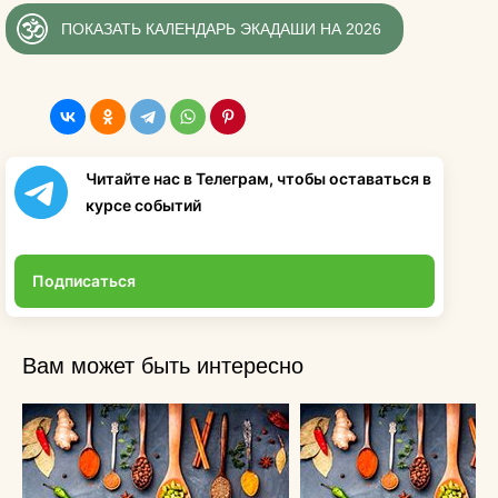
ПОКАЗАТЬ КАЛЕНДАРЬ ЭКАДАШИ НА 2026
Читайте нас в Телеграм, чтобы оставаться в
курсе событий
Подписаться
Вам может быть интересно