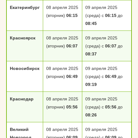
Екатеринбург
08 апреля 2025
09 апреля 2025
(вторник)
06:15
(среда) с
06:15
до
08:45
Красноярск
08 апреля 2025
09 апреля 2025
(вторник)
06:07
(среда) с
06:07
до
08:37
Новосибирск
08 апреля 2025
09 апреля 2025
(вторник)
06:49
(среда) с
06:49
до
09:19
Краснодар
08 апреля 2025
09 апреля 2025
(вторник)
05:56
(среда) с
05:56
до
08:26
Великий
08 апреля 2025
09 апреля 2025
Новгород
(вторник)
06:09
(среда) с
06:09
до