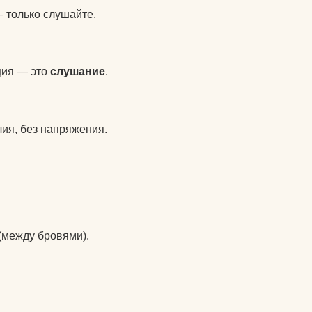
питательные комплексы
— только слушайте.
чехлы на коврики для
йоги
ция — это
слушание
.
матрасы электрические
массажные
лия, без напряжения.
защита колена
защита локтя
ролики массажные
аксессуары для йоги
(между бровями).