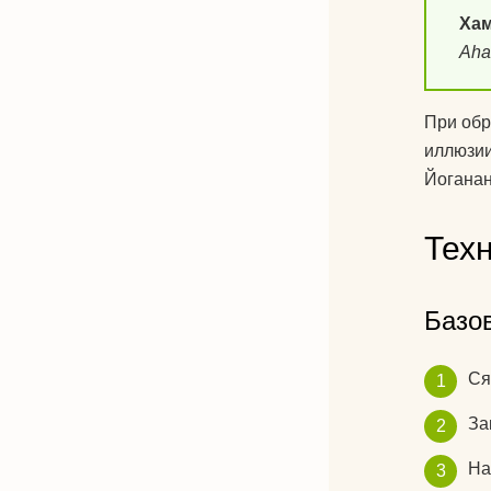
Ха
Ah
При об
иллюзи
Йоганан
Тех
Базо
Ся
За
На