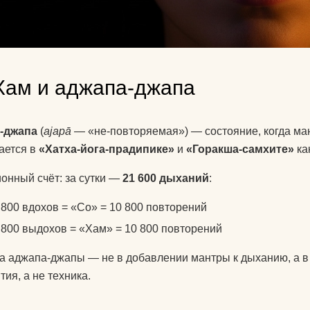
Хам и аджапа-джапа
-джапа
(
ajapā
— «не-повторяемая») — состояние, когда ман
ается в
«Хатха-йога-прадипике»
и
«Горакша-самхите»
ка
онный счёт: за сутки —
21 600 дыханий
:
 800 вдохов = «Со» = 10 800 повторений
 800 выдохов = «Хам» = 10 800 повторений
а аджапа-джапы — не в добавлении мантры к дыханию, а 
тия, а не техника.