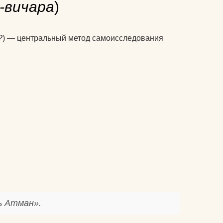
-вичара
)
?
) — центральный метод самоисследования
ь Атман».