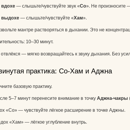
а
вдохе
— слышьте/чувствуйте звук «
Со
». Не произносите 
а
выдохе
— слышьте/чувствуйте «
Хам
».
звольте мантре растворяться в дыхании. Это не концентра
ительность: 10–30 минут.
 отвлёкся — мягко возвращайтесь к звуку дыхания. Без уси
винутая практика: Со-Хам и Аджна
чните базовую практику.
сле 5–7 минут перенесите внимание в точку
Аджна-чакры
ох «Со» — чувствуйте лёгкое расширение в точке Аджны.
дох «Хам» — лёгкое углубление внутрь.