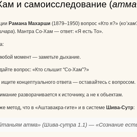
Хам и самоисследование (
атма
иции
Рамана Махарши
(1879–1950) вопрос «Кто я?» (
ко’хам
ичара
). Мантра Со-Хам — ответ: «Я есть То».
а:
любой момент — заметьте дыхание.
дайте вопрос: «Кто слышит “Со-Хам”?»
 ищите концептуального ответа — оставайтесь с вопросом.
имание разворачивается к источнику, а не к объектам.
 же метод, что в «Аштавакра-гите» и в системе
Шива-Сутр
:
йтаньям атма» (Шива-сутра 1.1) — «Сознание ест