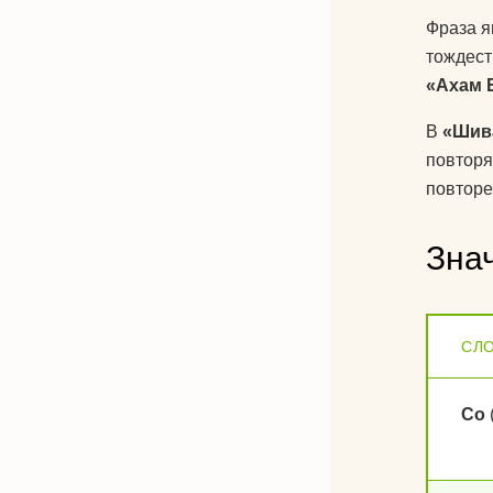
Фраза я
тождест
«Ахам 
В
«Шив
повторя
повторе
Зна
СЛ
Со