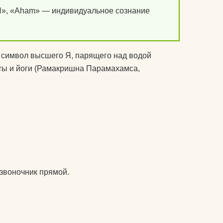
подушки массажные
», «Аham» — индивидуальное сознание
препараты для
 йогу?
укрепления связок и
суставов
оврик для
символ высшего Я, парящего над водой
пульсометры
ты и йоги (Рамакришна Парамахамса,
рюкзаки спортивные и
городские
сапборды
специальное питание
для спортсменов
озвоночник прямой.
стельки
утяжелители
фитопрепараты и