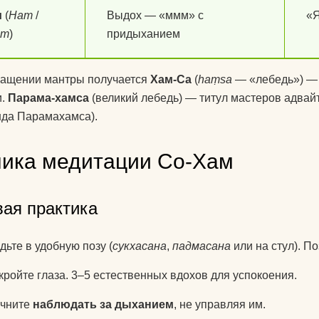
для йоги?
м
(
Ham
/
Выдох — «ммм» с
«Я
am
)
придыханием
Как парни видят
Как почистить к
ращении мантры получается
Хам-Са
(
haṃsa
— «лебедь») — 
йоги?
и.
Парама-хамса
(великий лебедь) — титул мастеров адвай
да Парамахамса).
Что едят йоги?
ника медитации Со-Хам
вая практика
дьте в удобную позу (
сукхасана
,
падмасана
или на стул). П
кройте глаза. 3–5 естественных вдохов для успокоения.
чните
наблюдать за дыханием
, не управляя им.