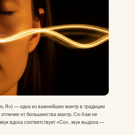
велосипеды
гермосумки
оги
доски для плавания
другие аксессуары для
нение
фитнеса
жиросжигатели
й для
инвентарь для
аквааэробики
аться
уде?
коврики массажные
сть Я») — одна из важнейших мантр в традиции
на
коврики пляжные
В отличие от большинства мантр, Со-Хам не
 звук вдоха соответствует «Со», звук выдоха —
коврики туристические
оге вы