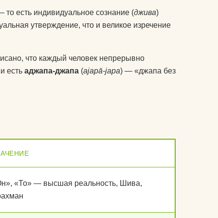
колготки эротические
 — то есть индивидуальное сознание (
джива
)
комплекты спортивной
дуальная утверждение, что и великое изречение
у
защиты
компрессионные
писано, что каждый человек непрерывно
изделия для ног
 и есть
аджапа-джапа
(
ajapā-japa
) — «джапа без
т дожить
аксессуары для
боксерских мешков
 йога
мячи массажные
мак для
наборы для йоги
НАЧЕНИЕ
акими
носки для йоги
оги
одежда для похудения
почку?
н», «То» — высшая реальность, Шива,
рахман
перчатки
ь блок