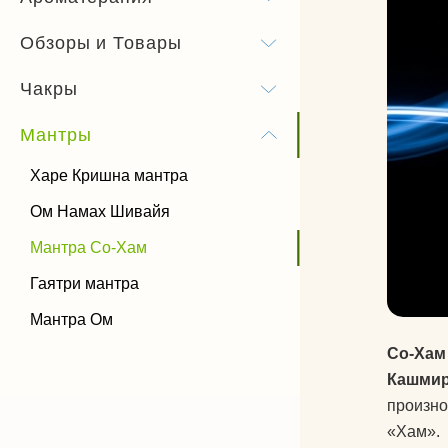
Бандхи
Обзоры и Товары
Виды йоги
Чакры
Силовая йога
Мантры
Харе Кришна мантра
Ом Намах Шивайя
Мантра Со-Хам
Гаятри мантра
Мантра Ом
Со-Хам
Кашмир
произн
«Хам».