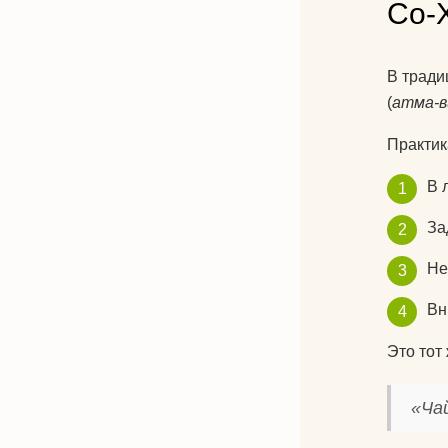
Со-
В трад
(
атма-в
Практик
В 
За
Не
Вн
Это тот
«Ча