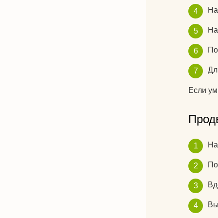
Н
Н
По
Дл
Если ум
Прод
На
По
Вд
Вы