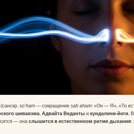
Календарь для Москвы
йогой
Календарь для
Об экадашах
Новосибирска
Почему после й
Календарь для
хочется спать?
Краснодара
Круговое выпол
Календарь для Великого
асан.
Новгорода
Материал ремне
Календарь для Нижнего
йоги
Новгорода
Можно ли заним
Экадаши как правильно
йогой при прост
(санскр.
so’ham
— сокращение
saḥ aham
: «Он — Я», «То е
Календарь для
Как йога влияет 
ского шиваизма
,
Адвайта Веданты
и
кундалини-йоги
. 
Калининграда
психику?
осится — она
слышится в естественном ритме дыхания
:
Какие мифы о й