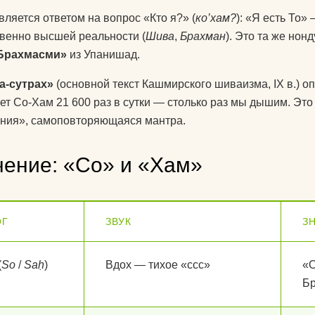
знаете?
вляется ответом на вопрос «Кто я?» (
ко’хам?
): «Я есть То»
венно высшей реальности (
Шива
,
Брахман
). Это та же нон
Какую литератур
Брахмасми»
из Упанишад.
посоветуете
начинающим?
а-сутрах»
(основной текст Кашмирского шиваизма, IX в.) о
ет Со-Хам 21 600 раз в сутки — столько раз мы дышим. Это
Как йога поможе
ния», самоповторяющаяся мантра.
до пенсии?
Как переводится
чение: «Со» и «Хам»
Как повесить га
йоги дома?
ОГ
ЗВУК
З
Добрый день! К
упражнениями й
поднять правую 
(
So
/
Saḥ
)
Вдох — тихое «ссс»
«О
Спасибо)
Б
Как использоват