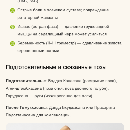
(ПКС, ЗКС)
Острые боли в плечевом суставе; повреждение
ротаторной манжеты
Ишиас (острая фаза) — давление грушевидной
мышцы на седалищный нерв может усилиться
Беременность (II–III триместр) — сдавливание живота
скрещенными ногами
Подготовительные и связанные позы
Подготовительные
: Баддха Конасана (раскрытие паха),
Агни-штамбхасана (поза огня, поза двойного голубя),
Гарудасана — руки (изолированно для плеч).
После Гомукхасаны
: Данда Бхуджасана или Прасарита
Падоттанасана для компенсации.