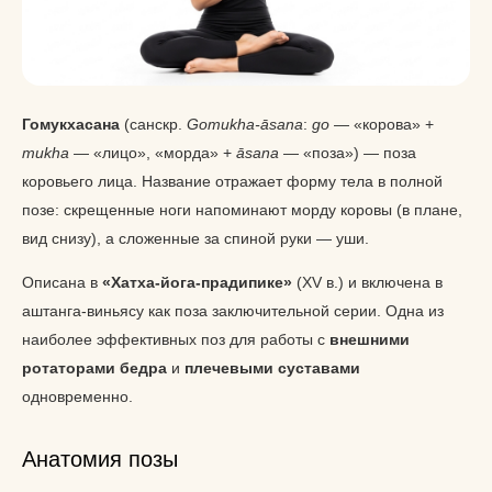
Гомукхасана
(санскр.
Gomukha-āsana
:
go
— «корова» +
mukha
— «лицо», «морда» +
āsana
— «поза») — поза
коровьего лица. Название отражает форму тела в полной
позе: скрещенные ноги напоминают морду коровы (в плане,
вид снизу), а сложенные за спиной руки — уши.
Описана в
«Хатха-йога-прадипике»
(XV в.) и включена в
аштанга-виньясу как поза заключительной серии. Одна из
наиболее эффективных поз для работы с
внешними
ротаторами бедра
и
плечевыми суставами
одновременно.
Анатомия позы