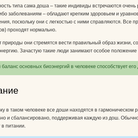
ость типа сама доша – такие индивиды встречаются очень
для йоги?
ибо заболеваниям – обладают крепким здоровьем и уравн
Как парни видят
ния, поскольку они с легкостью с ними справляются. Все 
ов) проходят нормально.
Как почистить к
йоги?
т природы они стремятся вести правильный образ жизни, 
энергию. Зачастую такие люди занимают особое положение 
Что едят йоги?
 баланс основных биоэнергий в человеке способствует его
ание
ку в таком человеке все доши находятся в гармоническом р
но и сбалансировано, поддерживая каждую из дош. Обычно
 в питании.