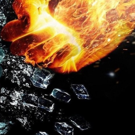
велосипеды
гермосумки
оги
доски для плавания
другие аксессуары для
нение
фитнеса
жиросжигатели
й для
инвентарь для
аквааэробики
аться
уде?
коврики массажные
на
коврики пляжные
коврики туристические
оге вы