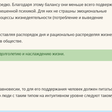
подушки массажные
 редко. Благодаря этому балансу они меньше всего подвер
препараты для
овешенной психикой. Для них не страшны эмоциональные
 йогу?
укрепления связок и
процессы жизнедеятельности (потребление и выведение
суставов
оврик для
пульсометры
составляя распорядок дня и рационально распределяя жизн
в обществе.
рюкзаки спортивные и
городские
 долголетию и наслаждению жизни.
сапборды
специальное питание
для спортсменов
стельки
авновесии, то для его поддержания человек должен питать
 люди с таким типом на интуитивном уровне следуют таком
утяжелители
фитопрепараты и