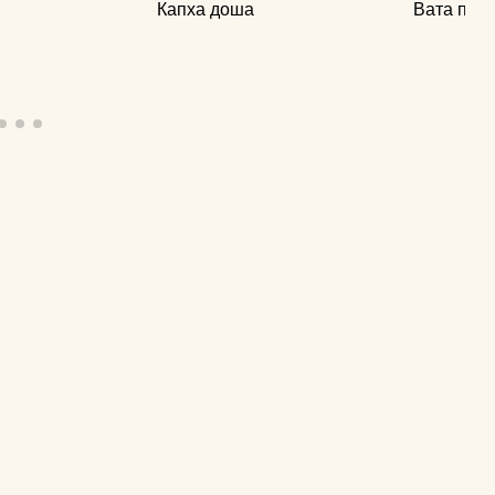
Капха доша
Вата пит