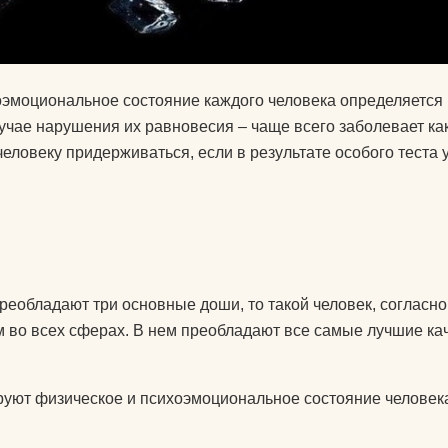
колготки эротические
комплекты спортивной
у
защиты
оэмоциональное состояние каждого человека определяется
компрессионные
лучае нарушения их равновесия – чаще всего заболевает ка
изделия для ног
т дожить
еловеку придерживаться, если в результате особого теста у
аксессуары для
боксерских мешков
 йога
мячи массажные
мак для
наборы для йоги
реобладают три основные доши, то такой человек, согласно
акими
носки для йоги
 во всех сферах. В нем преобладают все самые лучшие ка
оги
одежда для похудения
почку?
уют физическое и психоэмоциональное состояние человек
перчатки
ь блок