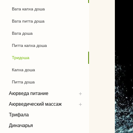
Вата капха доша
Бандхи
Вата питта доша
Виды йоги
Вата доша
Силовая йога
Питта капха доша
Тридоша
Капха доша
Питта доша
Аюрведа питание
Аюрведический массаж
Трифала
Диначарья