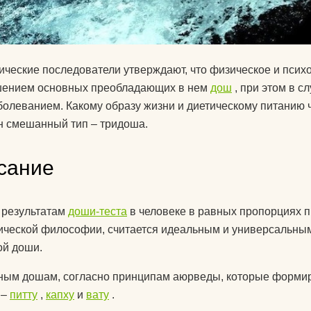
знаете?
Какую литератур
посоветуете
ческие последователи утверждают, что физическое и псих
начинающим?
шением основных преобладающих в нем
дош
, при этом в с
Как йога поможе
болеванием. Какому образу жизни и диетическому питанию ч
до пенсии?
 смешанный тип – тридоша.
Как переводится
сание
Как повесить га
йоги дома?
 результатам
доши-теста
в человеке в равных пропорциях п
Добрый день! К
ческой философии, считается идеальным и универсальным
упражнениями й
ой доши.
поднять правую 
ным дошам, согласно принципам аюрведы, которые формир
Спасибо)
 –
питту
,
капху
и
вату
.
Как использоват