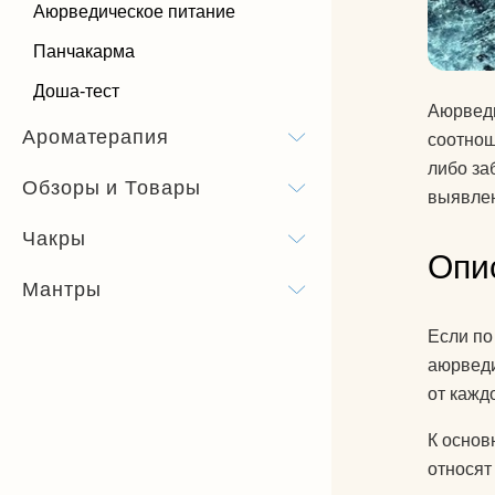
Аюрведическое питание
Панчакарма
Доша-тест
Аюрведи
Ароматерапия
соотно
либо за
Обзоры и Товары
выявлен
Чакры
Опи
Мантры
Если по
аюрведи
от кажд
К основ
относят