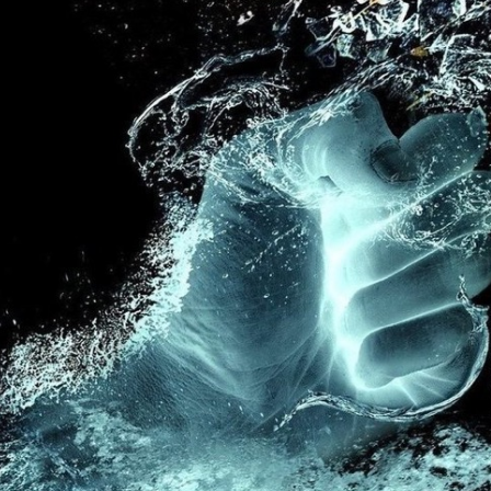
Календарь для Москвы
йогой
Календарь для
Об экадашах
Новосибирска
Почему после й
Календарь для
хочется спать?
Краснодара
Круговое выпол
Календарь для Великого
асан.
Новгорода
Материал ремне
Календарь для Нижнего
йоги
Новгорода
Можно ли заним
Экадаши как правильно
йогой при прост
Календарь для
Как йога влияет 
Калининграда
психику?
Какие мифы о й