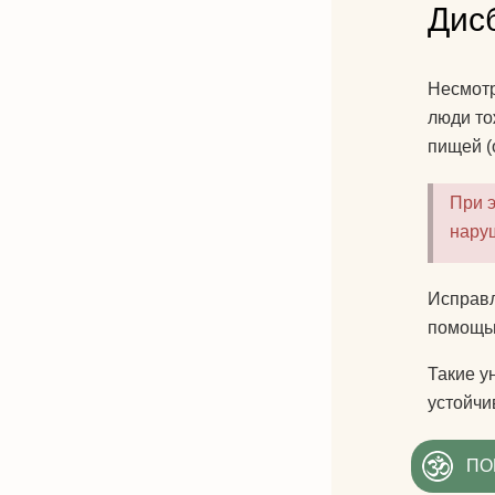
Дис
Несмотр
люди то
пищей (
При э
нару
Исправл
помощью
Такие у
устойчи
ПО