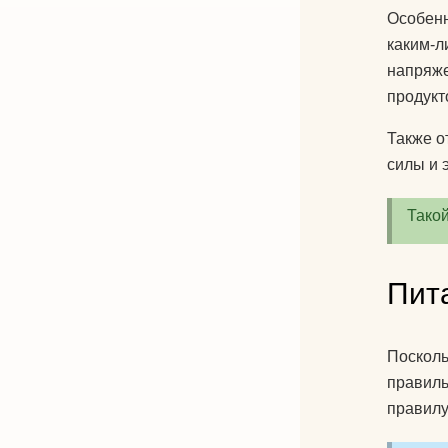
Особенн
каким-л
напряже
продукт
Также о
силы и 
Такой
Пит
Посколь
правиль
правилу