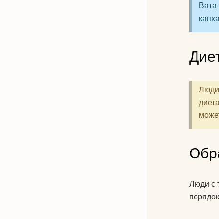
Вата 
капха
Дие
Люди
диет
может
Обр
Люди с 
порядок