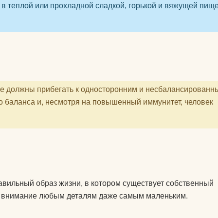
питательные комплексы
– в теплой или прохладной сладкой, горькой и вяжущей пище
чехлы на коврики для
йоги
матрасы электрические
массажные
не должны прибегать к односторонним и несбалансированн
защита колена
о баланса и, несмотря на повышенный иммунитет, человек
защита локтя
ролики массажные
аксессуары для йоги
авильный образ жизни, в котором существует собственный
ять внимание любым деталям даже самым маленьким.