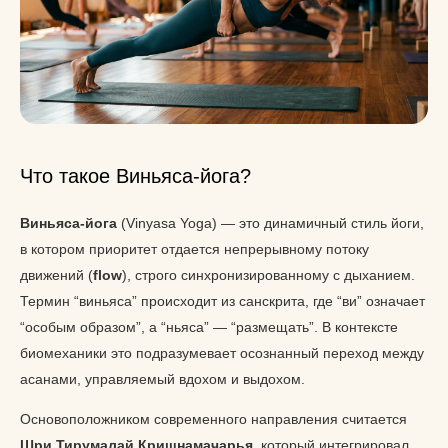
Что такое Виньяса-йога?
Виньяса-йога
(Vinyasa Yoga) — это динамичный стиль йоги,
в котором приоритет отдается непрерывному потоку
движений (
flow
), строго синхронизированному с дыханием.
Термин “виньяса” происходит из санскрита, где “ви” означает
“особым образом”, а “ньяса” — “размещать”. В контексте
биомеханики это подразумевает осознанный переход между
асанами, управляемый вдохом и выдохом.
Основоположником современного направления считается
Шри Тирумалай Кришнамачарья
, который интегрировал