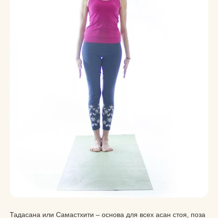
Тадасана или Самастхити – основа для всех асан стоя, поза