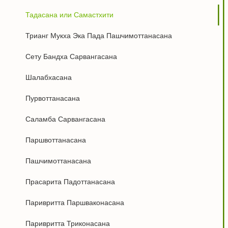
Тадасана или Самастхити
Трианг Мукха Эка Пада Пашчимоттанасана
Сету Бандха Сарвангасана
Шалабхасана
Пурвоттанасана
Саламба Сарвангасана
Паршвоттанасана
Пашчимоттанасана
Прасарита Падоттанасана
Паривритта Паршваконасана
Паривритта Триконасана