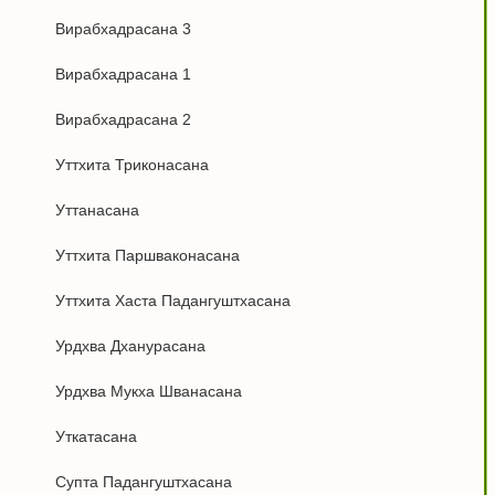
Вирабхадрасана 3
Вирабхадрасана 1
Вирабхадрасана 2
Уттхита Триконасана
Уттанасана
Уттхита Паршваконасана
Уттхита Хаста Падангуштхасана
Урдхва Дханурасана
Урдхва Мукха Шванасана
Уткатасана
Супта Падангуштхасана