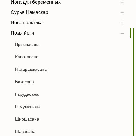
Йога для беременных
Сурья Намаскар
Йога практика
Позы йоги
Врикшасана
Капотасана
Натараджасана
Бакасана
Гарудасана
Гомукхасана
Ширшасана
Шавасана