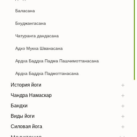
Баласана
Бхуджангасана
Чатуранга дандасана
Адхо Мукха Шванасана
Ардха Баддха Падма Пашчимоттанасана
Ардха Баддха Падмоттанасана
История йоги
Чандра Намаскар
Бандхи
Виды йоги
Силовая йога