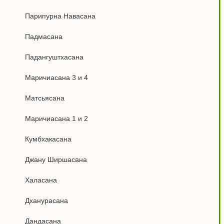
Парипурна Навасана
Падмасана
Падангуштхасана
Маричиасана 3 и 4
Матсьясана
Маричиасана 1 и 2
Кумбхакасана
Джану Ширшасана
Халасана
Дханурасана
Дандасана