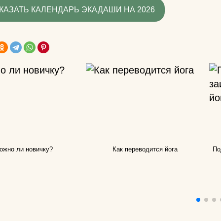
знаете?
КАЗАТЬ КАЛЕНДАРЬ ЭКАДАШИ НА 2026
Какую литератур
посоветуете
начинающим?
Как йога поможе
до пенсии?
Как переводится
Как повесить га
йоги дома?
ожно ли новичку?
Как переводится йога
По
Добрый день! К
упражнениями й
поднять правую 
Спасибо)
Как использоват