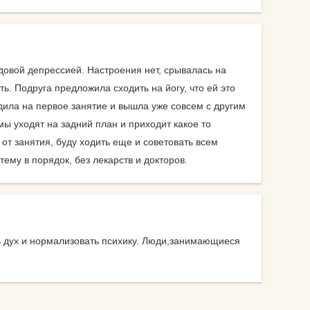
велосипеды
гермосумки
оги
довой депрессией. Настроения нет, срывалась на
доски для плавания
ь. Подруга предложила сходить на йогу, что ей это
другие аксессуары для
ила на первое занятие и вышла уже совсем с другим
нение
фитнеса
мы уходят на задний план и приходит какое то
от занятия, буду ходить еще и советовать всем
жиросжигатели
ему в порядок, без лекарств и докторов.
й для
инвентарь для
аквааэробики
аться
уде?
коврики массажные
ть дух и нормализовать психику. Люди,занимающиеся
на
коврики пляжные
коврики туристические
оге вы