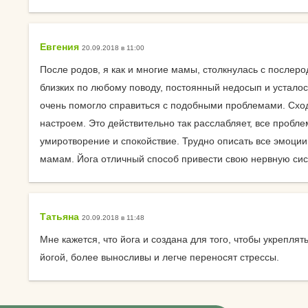
Календарь для Москвы
йогой
Календарь для
Об экадашах
Евгения
20.09.2018 в 11:00
Новосибирска
Почему после й
После родов, я как и многие мамы, столкнулась с послеро
Календарь для
хочется спать?
близких по любому поводу, постоянный недосып и усталост
Краснодара
очень помогло справиться с подобными проблемами. Сход
Круговое выпол
настроем. Это действительно так расслабляет, все пробле
Календарь для Великого
асан.
умиротворение и спокойствие. Трудно описать все эмоции 
Новгорода
мамам. Йога отличный способ привести свою нервную сист
Материал ремне
Календарь для Нижнего
йоги
Новгорода
Можно ли заним
Татьяна
20.09.2018 в 11:48
Экадаши как правильно
йогой при прост
Мне кажется, что йога и создана для того, чтобы укрепля
Календарь для
Как йога влияет 
йогой, более выносливы и легче переносят стрессы.
Калининграда
психику?
Какие мифы о й