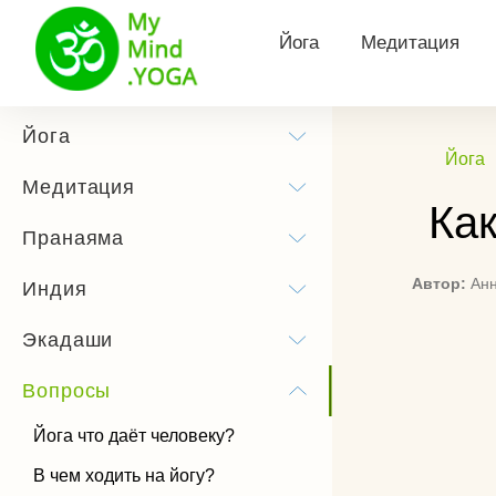
Йога
Медитация
Философия йоги
Виды медитац
Йога
Йога
Йога для здоровья
Утренняя меди
Медитация
Как
Йога для похудения
Медитация Кун
Пранаяма
Йога для беременных
Тета медитаци
Автор:
Ан
Индия
Сурья Намаскар
Трансцендента
Экадаши
медитация
Йога практика
Медитация Хоо
Вопросы
Позы йоги
Как слушать м
Йога что даёт человеку?
История йоги
В чем ходить на йогу?
Чандра Намаскар