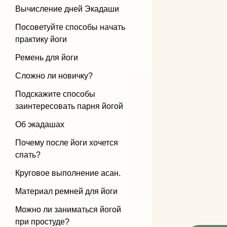
Вычисление дней Экадаши
Бандхи
Посоветуйте способы начать
практику йоги
Виды йоги
Ремень для йоги
Силовая йога
Сложно ли новичку?
Подскажите способы
заинтересовать парня йогой
Об экадашах
Почему после йоги хочется
спать?
Круговое выполнение асан.
Материал ремней для йоги
Можно ли заниматься йогой
при простуде?