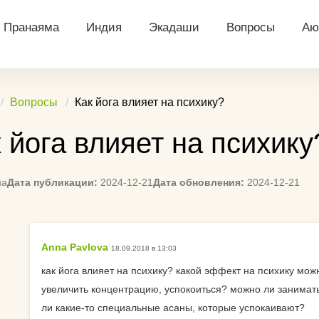
Пранаяма
Индия
Экадаши
Вопросы
Аю
ий
Уджайи
Индийские боги
Архив календарей
Йога что даёт ч
Д
Вопросы
Как йога влияет на психику?
тация
Бхастрика
Касты в Индии
Посты экадаши
В чем ходить на
Аю
 йога влияет на психику
далини
Капалабхати
Праздники Индии
Рассчитать Экадаши
Вычисление дне
Аю
(календарь)
Экадаши
я
Нади Шодхана
Намасте
Т
на
Дата публикации:
2024-12-21
Дата обновления:
2024-12-21
Календарь для Санкт-
Посоветуйте сп
льная
Анулома вилома
Ди
Петербурга
начать практику
Аю
Календарь для
Ремень для йоги
понопоно
Anna Pavlova
18.09.2018 в 13:03
Екатеринбурга
Па
Сложно ли нови
как йога влияет на психику? какой эффект на психику мож
едитации
Календарь для
До
увеличить концентрацию, успокоиться? можно ли заниматьс
Подскажите спо
Красноярска
ли какие-то специальные асаны, которые успокаивают?
заинтересовать