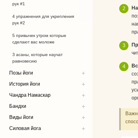
рук #1
На
по
4 упражнения для укрепления
рук #2
на
пр
5 привычек утром которые
сделают вас моложе
Пр
чи
3 асаны, которые научат
равновесию
Вс
Позы йоги
со
пр
История йоги
ус
Чандра Намаскар
ор
Бандхи
Важно
Виды йоги
спос
Силовая йога