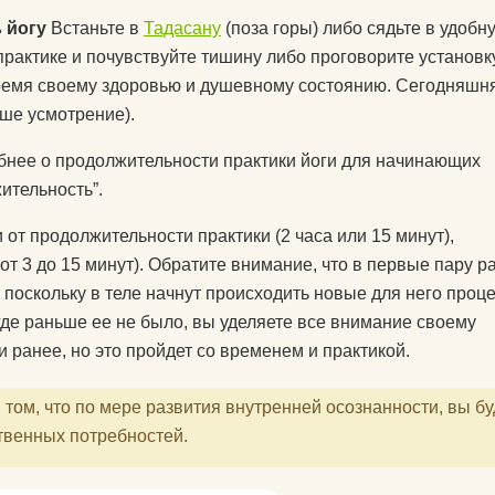
питательные комплексы
 йогу
Встаньте в
Тадасану
(поза горы) либо сядьте в удобн
практике и почувствуйте тишину либо проговорите установку
чехлы на коврики для
ь время своему здоровью и душевному состоянию. Сегодняшн
йоги
аше усмотрение).
матрасы электрические
массажные
нее о продолжительности практики йоги для начинающих
жительность”.
защита колена
от продолжительности практики (2 часа или 15 минут),
защита локтя
от 3 до 15 минут). Обратите внимание, что в первые пару р
 поскольку в теле начнут происходить новые для него проц
ролики массажные
 где раньше ее не было, вы уделяете все внимание своему
аксессуары для йоги
и ранее, но это пройдет со временем и практикой.
том, что по мере развития внутренней осознанности, вы бу
твенных потребностей.