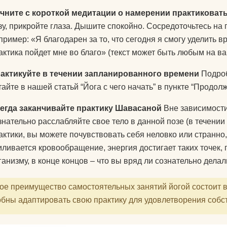
чните с короткой медитации о намерении практиковать
зу, прикройте глаза. Дышите спокойно. Сосредоточьтесь на 
пример: «Я благодарен за то, что сегодня я смогу уделит
актика пойдет мне во благо» (текст может быть любым на в
актикуйте в течении запланированного времени
Подроб
тайте в нашей статьй “Йога с чего начать” в пункте “Продол
егда заканчивайте практику Шавасаной
Вне зависимости 
знательно расслабляйте свое тело в данной позе (в течении 
актики, вы можете почувствовать себя неловко или странно,
иливается кровообращение, энергия достигает таких точек,
ганизму, в конце концов – что вы вряд ли сознательно делал
е преимущество самостоятельных занятий йогой состоит в 
обны адаптировать свою практику для удовлетворения собс