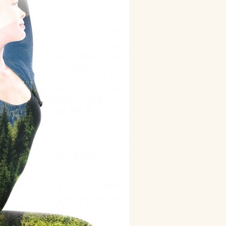
велосипеды
гермосумки
оги
доски для плавания
другие аксессуары для
нение
фитнеса
жиросжигатели
й для
инвентарь для
аквааэробики
аться
уде?
коврики массажные
на
коврики пляжные
коврики туристические
оге вы