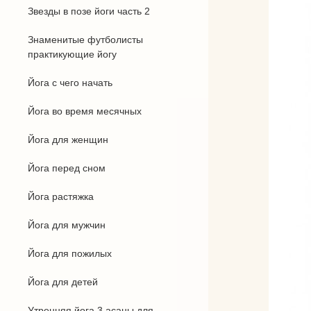
Звезды в позе йоги часть 2
Бандхи
Знаменитые футболисты
Виды йоги
практикующие йогу
Силовая йога
Йога с чего начать
Йога во время месячных
Йога для женщин
Йога перед сном
Йога растяжка
Йога для мужчин
Йога для пожилых
Йога для детей
Утренняя йога 3 асаны для