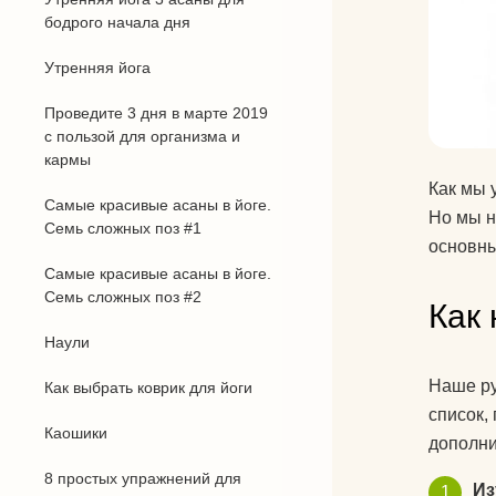
бодрого начала дня
Утренняя йога
Проведите 3 дня в марте 2019
с пользой для организма и
кармы
Как мы 
Самые красивые асаны в йоге.
Но мы н
Семь сложных поз #1
основны
Самые красивые асаны в йоге.
Семь сложных поз #2
Как 
Наули
Наше ру
Как выбрать коврик для йоги
список,
Каошики
дополни
8 простых упражнений для
Из