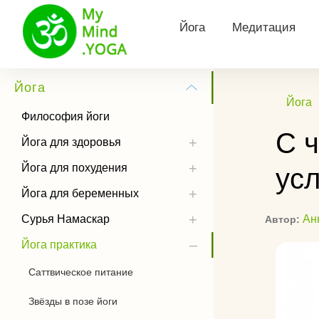
Йога
Медитация
Философия йоги
Виды медитац
Йога
Йога
Йога для здоровья
Утренняя меди
Философия йоги
С ч
Йога для похудения
Медитация Кун
Йога для здоровья
Йога для похудения
ус
Йога для беременных
Тета медитаци
Йога для беременных
Сурья Намаскар
Трансцендента
медитация
Сурья Намаскар
Ан
Автор:
Йога практика
Йога практика
Медитация Хоо
Позы йоги
Саттвическое питание
Как слушать м
История йоги
Звёзды в позе йоги
Чандра Намаскар