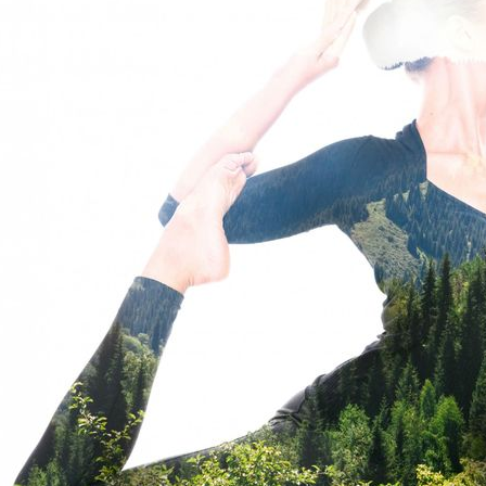
Календарь для Москвы
йогой
Календарь для
Об экадашах
Новосибирска
Почему после й
Календарь для
хочется спать?
Краснодара
Круговое выпол
Календарь для Великого
асан.
Новгорода
Материал ремне
Календарь для Нижнего
йоги
Новгорода
Можно ли заним
Экадаши как правильно
йогой при прост
Календарь для
Как йога влияет 
Калининграда
психику?
Какие мифы о й