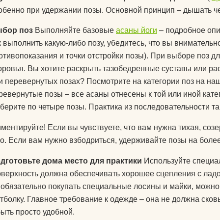
для йоги?
обенно при удержании позы. Основной принцип – дышать чер
Как парни видят
бор поз
Выполняйте базовые
асаны йоги
– подробное опи
к выполнить какую-либо позу, убедитесь, что вы внимател
Как почистить к
отивопоказания и точки отстройки позы). При выборе поз д
йоги?
оровья. Вы хотите раскрыть тазобедренные суставы или ра
и перевернутых позах? Посмотрите на категории поз на наш
Что едят йоги?
ревернутые позы – все асаны отнесены к той или иной катег
берите по четыре позы. Практика из последовательности так
ментируйте! Если вы чувствуете, что вам нужна тихая, со
ко. Если вам нужно взбодриться, удерживайте позы на боле
дготовьте дома место для практики
Используйте специал
оверхность должна обеспечивать хорошее сцепления с ладо
 обязательно покупать специальные лосины и майки, можно
тболку. Главное требование к одежде – она не должна сков
быть просто удобной.