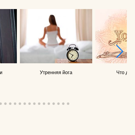
и
Утренняя йога
Что дает