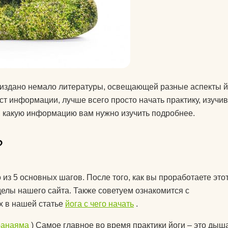
колготки эротические
комплекты спортивной
у
защиты
компрессионные
изделия для ног
т дожить
о издано немало литературы, освещающей разные аспекты й
аксессуары для
ст информации, лучше всего просто начать практику, изучив
боксерских мешков
 йога
, какую информацию вам нужно изучить подробнее.
мячи массажные
мак для
?
наборы для йоги
акими
носки для йоги
оги
 из 5 основных шагов. После того, как вы проработаете это
одежда для похудения
почку?
делы нашего сайта. Также советуем ознакомится с
х в нашей статье
йога с чего начать
.
перчатки
ь блок
ранаяма
) Самое главное во время практики йоги – это дыша