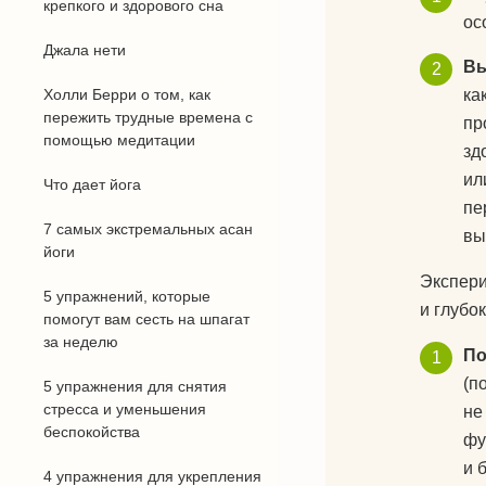
крепкого и здорового сна
ос
Джала нети
Вы
Холли Берри о том, как
ка
пережить трудные времена с
пр
помощью медитации
зд
ил
Что дает йога
пе
7 самых экстремальных асан
вы
йоги
Экспери
5 упражнений, которые
и глубо
помогут вам сесть на шпагат
за неделю
По
(п
5 упражнения для снятия
стресса и уменьшения
не
беспокойства
фу
и 
4 упражнения для укрепления