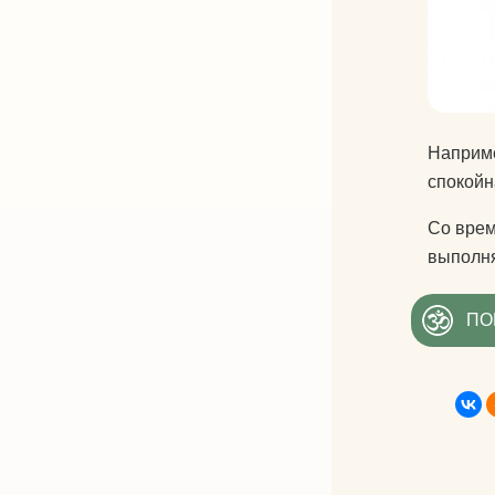
Наприме
спокойн
Со врем
выполня
ПО