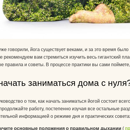
знаете?
Какую литератур
посоветуете
начинающим?
Как йога поможе
уже говорили, йога существует веками, и за это время был
до пенсии?
е рекомендуем вам стремиться изучить весь гигантский пла
Как переводится
е правила и советы. В процессе практики вы сами поймете
Как повесить га
начать заниматься дома с нуля
йоги дома?
Добрый день! К
упражнениями й
ководство о том, как начать заниматься йогой состоит всего
поднять правую 
 продолжайте работу, постепенно изучая все остальные раз
Спасибо)
тельной информацией о режиме дня и практических совета
Как использоват
учите основные положения о правильном дыхании
(
п