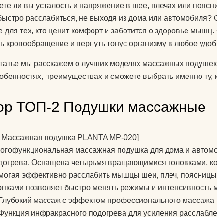
ете ли вы усталость и напряжение в шее, плечах или поясн
знаете?
быстро расслабиться, не выходя из дома или автомобиля
Какую литератур
 для тех, кто ценит комфорт и заботится о здоровье мышц
посоветуете
ь кровообращение и вернуть тонус организму в любое удоб
начинающим?
статье мы расскажем о лучших моделях массажных подушек
Как йога поможе
собенностях, преимуществах и сможете выбрать именно ту, 
до пенсии?
ор ТОП-2 Подушки массажные
Как переводится
Как повесить га
йоги дома?
 Массажная подушка PLANTA MP-020]
огофункциональная массажная подушка для дома и автом
Добрый день! К
догрева. Оснащена четырьмя вращающимися головками, ко
упражнениями й
могая эффективно расслабить мышцы шеи, плеч, поясницы 
поднять правую 
опками позволяет быстро менять режимы и интенсивность 
Спасибо)
Глубокий массаж с эффектом профессионального массажа
Функция инфракрасного подогрева для усиления расслабл
Как использоват