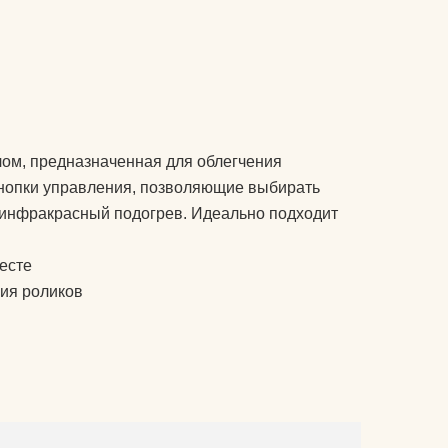
подушки массажные
препараты для
 йогу?
укрепления связок и
суставов
оврик для
пульсометры
лом, предназначенная для облегчения
рюкзаки спортивные и
кнопки управления, позволяющие выбирать
городские
ь инфракрасный подогрев. Идеально подходит
сапборды
есте
специальное питание
ия роликов
для спортсменов
стельки
утяжелители
фитопрепараты и