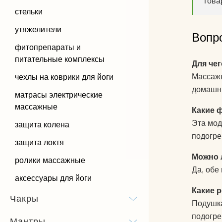
Това
стельки
утяжелители
Вопр
фитопрепараты и
питательные комплексы
Для че
Массажн
чехлы на коврики для йоги
домашни
матрасы электрические
массажные
Какие 
Эта мод
защита колена
подогре
защита локтя
Можно 
ролики массажные
Да, обе
аксессуары для йоги
Какие 
Чакры
Подушка
подогре
Мантры