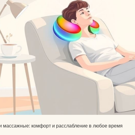
Календарь для Москвы
йогой
Календарь для
Об экадашах
Новосибирска
Почему после й
Календарь для
хочется спать?
Краснодара
Круговое выпол
Календарь для Великого
асан.
Новгорода
Материал ремне
Календарь для Нижнего
йоги
Новгорода
Можно ли заним
Экадаши как правильно
йогой при прост
Календарь для
Как йога влияет 
Калининграда
психику?
 массажные: комфорт и расслабление в любое время
Какие мифы о й