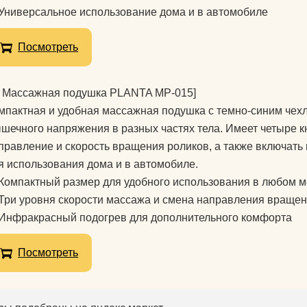
Универсальное использование дома и в автомобиле
для йоги?
Как парни видят
Посмотреть
Как почистить к
йоги?
 Массажная подушка PLANTA MP-015]
мпактная и удобная массажная подушка с темно-синим чех
Что едят йоги?
шечного напряжения в разных частях тела. Имеет четыре 
правление и скорость вращения роликов, а также включат
я использования дома и в автомобиле.
Компактный размер для удобного использования в любом м
Три уровня скорости массажа и смена направления вращен
Инфракрасный подогрев для дополнительного комфорта
Посмотреть