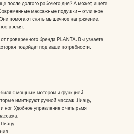
колготки эротические
ице после долгого рабочего дня? А может, ищете
? Современные массажные подушки – отличное
комплекты спортивной
у
. Они помогают снять мышечное напряжение,
защиты
ное время.
компрессионные
 от проверенного бренда PLANTA. Вы узнаете
изделия для ног
т дожить
которая подойдет под ваши потребности.
аксессуары для
боксерских мешков
 йога
мячи массажные
мак для
наборы для йоги
обиля с мощным мотором и функцией
акими
носки для йоги
торые имитируют ручной массаж Шиацу,
оги
и ног. Удобное управление с четырьмя
одежда для похудения
почку?
массажа.
перчатки
 Шиацу
ения
ь блок