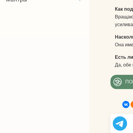
Как по
Вращающ
усилива
Наскол
Она име
Есть л
Да, обе
ПО