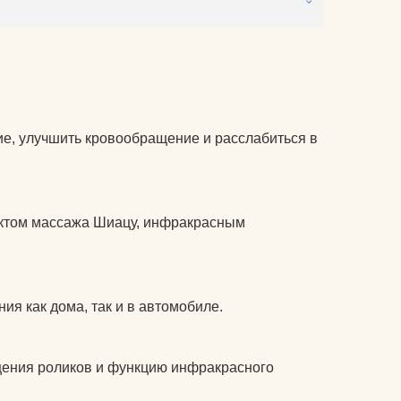
питательные комплексы
чехлы на коврики для
йоги
матрасы электрические
массажные
, улучшить кровообращение и расслабиться в
защита колена
защита локтя
ктом массажа Шиацу, инфракрасным
ролики массажные
аксессуары для йоги
я как дома, так и в автомобиле.
щения роликов и функцию инфракрасного