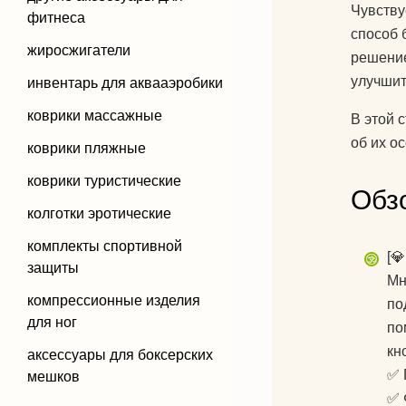
Чувству
фитнеса
способ 
жиросжигатели
решение
улучшит
инвентарь для аквааэробики
коврики массажные
В этой 
об их о
коврики пляжные
коврики туристические
Обз
колготки эротические
комплекты спортивной
[
защиты
Мн
компрессионные изделия
по
для ног
по
кн
аксессуары для боксерских
✅ 
мешков
✅ 