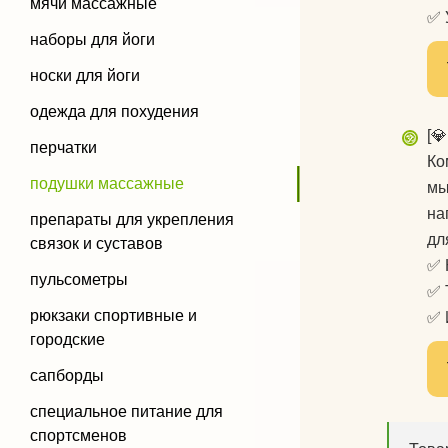
мячи массажные
✅ 
наборы для йоги
носки для йоги
одежда для похудения
[
перчатки
Ко
подушки массажные
мы
на
препараты для укрепления
дл
связок и суставов
✅ 
пульсометры
✅ 
рюкзаки спортивные и
✅ 
городские
сапборды
специальное питание для
спортсменов