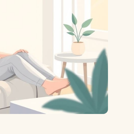
велосипеды
гермосумки
оги
доски для плавания
другие аксессуары для
нение
фитнеса
жиросжигатели
й для
инвентарь для
аквааэробики
аться
уде?
коврики массажные
на
коврики пляжные
коврики туристические
оге вы