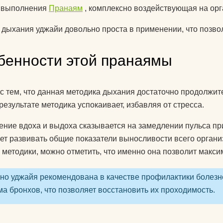
знаете?
а выполнения
Пранаям
, комплексно воздействующая на орг
Какую литератур
 дыхания уджайи довольно проста в применении, что позво
посоветуете
начинающим?
бенности этой пранаямы
Как йога поможе
до пенсии?
 с тем, что данная методика дыхания достаточно продолжит
результате методика успокаивает, избавляя от стресса.
Как переводится
ние вдоха и выдоха сказывается на замедлении пульса п
Как повесить га
ет развивать общие показатели выносливости всего органи
йоги дома?
 методики, можно отметить, что именно она позволит макси
Добрый день! К
упражнениями й
но уджайя рекомендована в качестве профилактики болезн
поднять правую 
а бронхов, что позволяет восстановить их проходимость.
Спасибо)
Как использоват