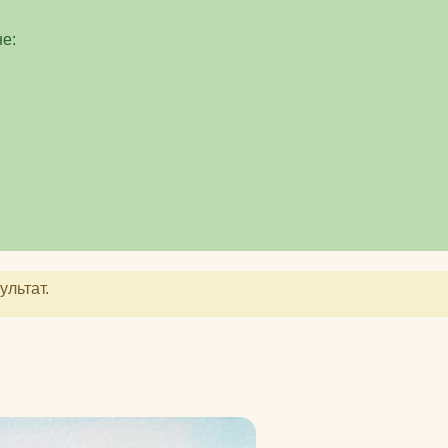
питательные комплексы
е:
чехлы на коврики для
йоги
матрасы электрические
массажные
защита колена
защита локтя
ролики массажные
ультат.
аксессуары для йоги