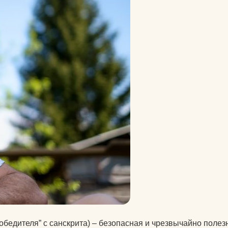
велосипеды
гермосумки
оги
доски для плавания
другие аксессуары для
нение
фитнеса
жиросжигатели
й для
инвентарь для
аквааэробики
аться
уде?
коврики массажные
на
коврики пляжные
коврики туристические
оге вы
обедителя” с санскрита) – безопасная и чрезвычайно полез