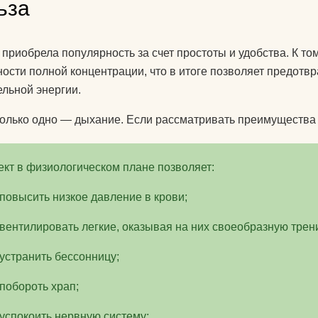
ьза
для йоги?
Как парни видят
 приобрела популярность за счет простоты и удобства. К то
ости полной концентрации, что в итоге позволяет предотвр
Как почистить к
льной энергии.
йоги?
Что едят йоги?
олько одно — дыхание. Если рассматривать преимущества т
кт в физиологическом плане позволяет:
повысить низкое давление в крови;
вентилировать легкие, оказывая на них своеобразную трен
устранить бессонницу;
побороть храп;
успокоить нервную систему;