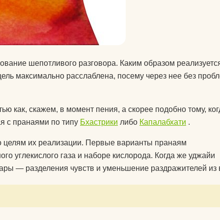
рование шепотливого разговора. Каким образом реализуетс
щель максимально расслаблена, посему через нее без проб
ью как, скажем, в момент пения, а скорее подобно тому, ко
я с пранаями по типу
Бхастрики
либо
Капалабхати
.
 целям их реализации. Первые варианты пранаям
го углекислого газа и наборе кислорода. Когда же уджайи
хары — разделения чувств и уменьшение раздражителей из 