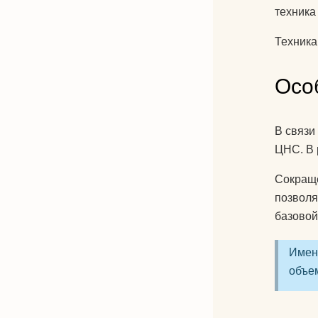
техник
Техника
Осо
В связи
ЦНС. В 
Сокраще
позволя
базовой
Имен
объем