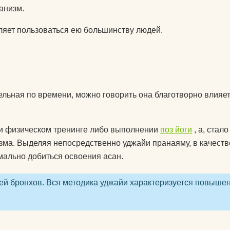
колготки эротические
анизм.
комплекты спортивной
у
ляет пользоваться ею большинству людей.
защиты
компрессионные
изделия для ног
т дожить
аксессуары для
ельная по времени, можно говорить она благотворно влияет
боксерских мешков
 йога
мячи массажные
ри физическом тренинге либо выполнении
поз йоги
, а, стало
мак для
зма. Выделяя непосредственно уджайи пранаяму, в качеств
наборы для йоги
мально добиться освоения асан.
акими
носки для йоги
оги
ей бронхов. Вся методика уджайи характеризуется повыше
одежда для похудения
почку?
перчатки
ь блок