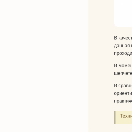
В качес
данная 
проходи
В момен
шепчете
В сравн
ориенти
практич
Техни