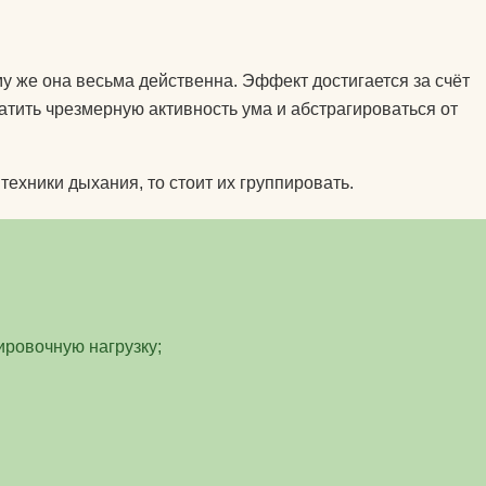
подушки массажные
препараты для
 йогу?
укрепления связок и
му же она весьма действенна. Эффект достигается за счёт
суставов
атить чрезмерную активность ума и абстрагироваться от
оврик для
пульсометры
ехники дыхания, то стоит их группировать.
рюкзаки спортивные и
городские
сапборды
специальное питание
для спортсменов
ировочную нагрузку;
стельки
утяжелители
фитопрепараты и