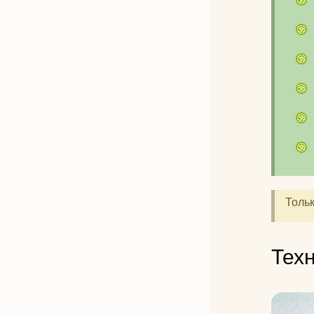
Тольк
Тех