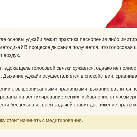
тве основы уджайи лежит практика песнопения либо имити
методика? В процессе дыхания получается, что голосовая 
т воздух.
т вдоха щель голосовой связки сужается, однако не полност
. Дыхание уджайи осуществляется в спокойствии, сравнива
ении с вышеописанными пранаямами, дыхание разнится по
рованы на вентилирование легких, избавление от чрезмерно
ески бесцельна и своей задачей ставит достижение пратья
ку стоит начинать с медитирования.