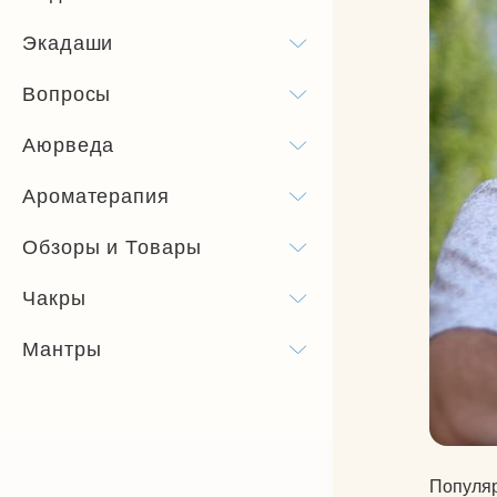
Бандхи
Экадаши
Виды йоги
Вопросы
Силовая йога
Аюрведа
Ароматерапия
Обзоры и Товары
Чакры
Мантры
Популяр