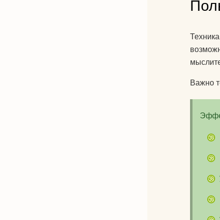
Пол
Техника
возможн
мыслите
Важно т
Эффе