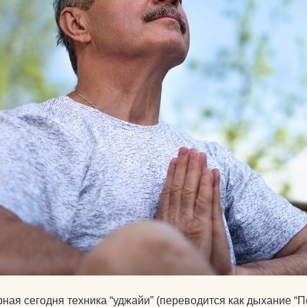
Календарь для Москвы
йогой
Календарь для
Об экадашах
Новосибирска
Почему после й
Календарь для
хочется спать?
Краснодара
Круговое выпол
Календарь для Великого
асан.
Новгорода
Материал ремне
Календарь для Нижнего
йоги
Новгорода
Можно ли заним
Экадаши как правильно
йогой при прост
Календарь для
Как йога влияет 
Калининграда
психику?
Какие мифы о й
ная сегодня техника “уджайи” (переводится как дыхание “П