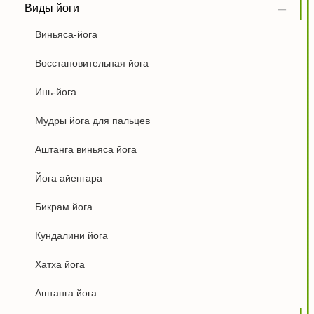
Виды йоги
Виньяса-йога
Восстановительная йога
Инь-йога
Мудры йога для пальцев
Аштанга виньяса йога
Йога айенгара
Бикрам йога
Кундалини йога
Хатха йога
Аштанга йога