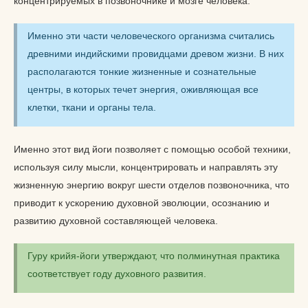
концентрируемых в позвоночнике и мозге человека.
Именно эти части человеческого организма считались
древними индийскими провидцами древом жизни. В них
располагаются тонкие жизненные и сознательные
центры, в которых течет энергия, оживляющая все
клетки, ткани и органы тела.
Именно этот вид йоги позволяет с помощью особой техники,
используя силу мысли, концентрировать и направлять эту
жизненную энергию вокруг шести отделов позвоночника, что
приводит к ускорению духовной эволюции, осознанию и
развитию духовной составляющей человека.
Гуру крийя-йоги утверждают, что полминутная практика
соответствует году духовного развития.