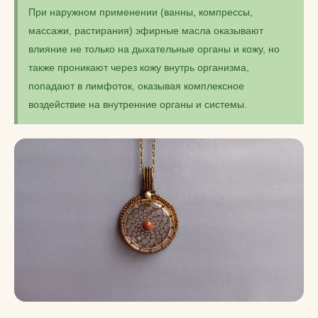
При наружном применении (ванны, компрессы,
массажи, растирания) эфирные масла оказывают
влияние не только на дыхательные органы и кожу, но
также проникают через кожу внутрь организма,
попадают в лимфоток, оказывая комплексное
воздействие на внутренние органы и системы.