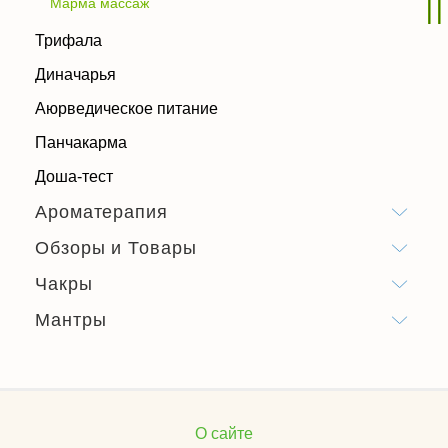
Марма массаж
Трифала
Диначарья
Аюрведическое питание
Панчакарма
Доша-тест
Ароматерапия
Обзоры и Товары
Чакры
Мантры
О сайте