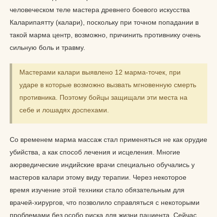
человеческом теле мастера древнего боевого искусства
Каларипаятту (калари), поскольку при точном попадании в
такой марма центр, возможно, причинить противнику очень
сильную боль и травму.
Мастерами калари выявлено 12 марма-точек, при
ударе в которые возможно вызвать мгновенную смерть
противника. Поэтому бойцы защищали эти места на
себе и лошадях доспехами.
Со временем марма массаж стал применяться не как орудие
убийства, а как способ лечения и исцеления. Многие
аюрведические индийские врачи специально обучались у
мастеров калари этому виду терапии. Через некоторое
время изучение этой техники стало обязательным для
врачей-хирургов, что позволило справляться с некоторыми
проблемами без особо риска для жизни пациента. Сейчас