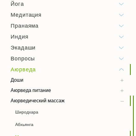
Йога
Медитация
Пранаяма
Индия
Экадаши
Вопросы
Аюрведа
Доши
Аюрведа питание
Аюрведический массаж
Широдхара
Абхьянга