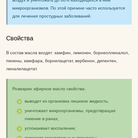
воздух и уничтожать до 80% находящихся в нем
микроорганизмов. По этой причине часто используется
для лечения простудных заболеваний.
Свойства
В состав масла входят: камфин, лимонен, борнеоллиналол,
пинены, камфара, борнилацетат, вербенон, дипентен,
линалилацетат.
Розмарин эфирное масло свойства:
выводит из организма лишнюю жидкость;
уничтожает микроорганизмы, предотвращая
гниение в ранах;
успокаивает воспаление;
тормозит окислительные процессы;