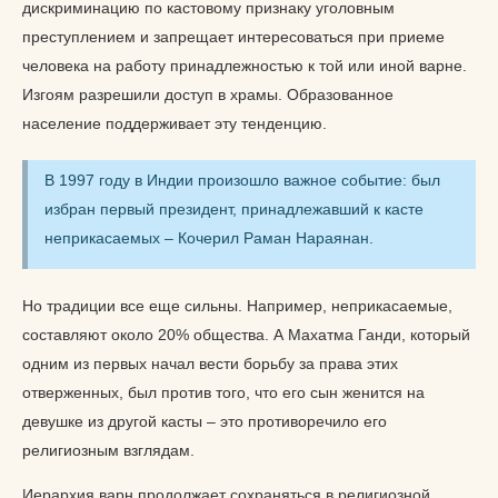
дискриминацию по кастовому признаку уголовным
преступлением и запрещает интересоваться при приеме
человека на работу принадлежностью к той или иной варне.
Изгоям разрешили доступ в храмы. Образованное
население поддерживает эту тенденцию.
В 1997 году в Индии произошло важное событие: был
избран первый президент, принадлежавший к касте
неприкасаемых – Кочерил Раман Нараянан.
Но традиции все еще сильны. Например, неприкасаемые,
составляют около 20% общества. А Махатма Ганди, который
одним из первых начал вести борьбу за права этих
отверженных, был против того, что его сын женится на
девушке из другой касты – это противоречило его
религиозным взглядам.
Иерархия варн продолжает сохраняться в религиозной