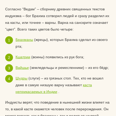
Согласно “Ведам” – сборнику древних священных текстов
индуизма – бог Брахма сотворил людей и сразу разделил их
на касты, или точнее – варны. Варна на санскрите означает
“цвет”. Всего таких цветов было четыре:
Брахманы
(жрецы), которых Брахма сделал из своего
рта;
Кшатрии
(воины) появились из рук бога;
Вайшьи
(земледельцы и ремесленники) – из его бёдр;
Шудры
(слуги) – из грязных стоп. Тех, кто не вошел
даже в самую низшую варну называют
каста
неприкасаемых в Индии
.
Индуисты верят, что поведение в нынешней жизни влияет на
то, в какой касте окажется человек после перерождения. Он
может попасть как в брахманы, так и родиться шудрой.