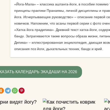
знаете?
«Йога-Мала» – классика аштанга-йоги, в пособии помимо
принципы практики Пранаямы, личной дисциплины и прави
Какую литератур
йога. Исчерпывающее руководство» – описание первой се
посоветуете
новичков. Напомним, что асаны первой серии с фото очен
начинающим?
«Хатха йога прадипика». Древний текст хатха-йоги, соде
Как йога поможе
бандх. Затрагиваются также вопросы образа жизни, питания
до пенсии?
Дипика» – иллюстрированная энциклопедия, дающая возм
описания поз йоги, дыхательных техник, бандх и крий.
Как переводится
Как повесить га
йоги дома?
КАЗАТЬ КАЛЕНДАРЬ ЭКАДАШИ НА 2026
Добрый день! К
упражнениями й
поднять правую 
Спасибо)
Как использоват