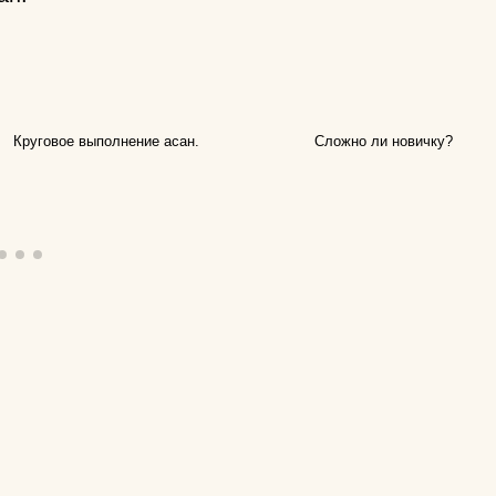
подушки массажные
препараты для
 йогу?
укрепления связок и
суставов
оврик для
Круговое выполнение асан.
Сложно ли новичку?
пульсометры
рюкзаки спортивные и
городские
сапборды
специальное питание
для спортсменов
стельки
утяжелители
фитопрепараты и