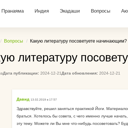
Пранаяма
Индия
Экадаши
Вопросы
Аю
ий
Уджайи
Индийские боги
Архив календарей
Йога что даёт ч
Д
Вопросы
Какую литературу посоветуете начинающим?
тация
Бхастрика
Касты в Индии
Посты экадаши
В чем ходить на
Аю
кую литературу посовет
далини
Капалабхати
Праздники Индии
Рассчитать Экадаши
Вычисление дне
Аю
(календарь)
Экадаши
я
Нади Шодхана
Намасте
Т
на
Дата публикации:
2024-12-21
Дата обновления:
2024-12-21
Календарь для Санкт-
Посоветуйте сп
льная
Анулома вилома
Ди
Петербурга
начать практику
Аю
Календарь для
Ремень для йоги
понопоно
Давид
13.02.2019 в 17:57
Екатеринбурга
Па
Сложно ли нови
Здравствуйте, решил заняться практикой Йоги. Материало
едитации
Календарь для
До
браться. Хотелось бы совета, с чего именно лучше начать,
Подскажите спо
Красноярска
эту тему. Можете ли Вы мне что-нибудь посоветовать? Буд
заинтересовать