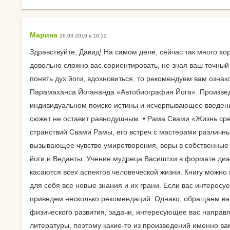
Календарь для Москвы
йогой
Календарь для
Об экадашах
Марина
26.03.2019 в 10:12
Новосибирска
Почему после й
Здравствуйте, Давид! На самом деле, сейчас так много хор
Календарь для
хочется спать?
довольно сложно вас сориентировать, не зная ваш точный
Краснодара
понять дух йоги, вдохновиться, то рекомендуем вам озна
Круговое выпол
Парамаханса Йогананда «Автобиография Йога». Произвед
Календарь для Великого
асан.
индивидуальном поиске истины и исчерпывающее введени
Новгорода
сюжет не оставит равнодушным. • Рама Свами «Жизнь сре
Материал ремне
странствий Свами Рамы, его встреч с мастерами различны
Календарь для Нижнего
йоги
вызывающее чувство умиротворения, веры в собственные 
Новгорода
Можно ли заним
йоги и Веданты. Учение мудреца Васиштхи в формате ди
Экадаши как правильно
йогой при прост
касаются всех аспектов человеческой жизни. Книгу можно
для себя все новые знания и их грани. Если вас интересу
Календарь для
Как йога влияет 
приведем несколько рекомендаций. Однако, обращаем ва
Калининграда
психику?
физического развития, задачи, интересующее вас направл
Какие мифы о й
литературы, поэтому какие-то из произведений именно ва