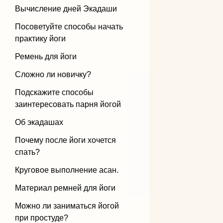
Вычисление дней Экадаши
Бандхи
Посоветуйте способы начать
практику йоги
Виды йоги
Ремень для йоги
Силовая йога
Сложно ли новичку?
Подскажите способы
заинтересовать парня йогой
Об экадашах
Почему после йоги хочется
спать?
Круговое выполнение асан.
Материал ремней для йоги
Можно ли заниматься йогой
при простуде?