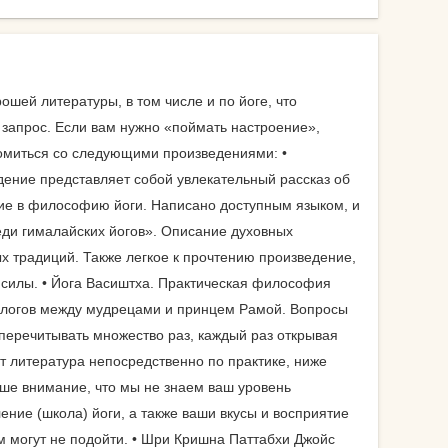
велосипеды
гермосумки
оги
ошей литературы, в том числе и по йоге, что
доски для плавания
 запрос. Если вам нужно «поймать настроение»,
другие аксессуары для
комиться со следующими произведениями: •
нение
фитнеса
ение представляет собой увлекательный рассказ об
е в философию йоги. Написано доступным языком, и
жиросжигатели
ди гималайских йогов». Описание духовных
й для
х традиций. Также легкое к прочтению произведение,
инвентарь для
силы. • Йога Васиштха. Практическая философия
аквааэробики
аться
алогов между мудрецами и принцем Рамой. Вопросы
уде?
коврики массажные
 перечитывать множество раз, каждый раз открывая
ет литература непосредственно по практике, ниже
на
коврики пляжные
ше внимание, что мы не знаем ваш уровень
коврики туристические
ение (школа) йоги, а также ваши вкусы и восприятие
оге вы
м могут не подойти. • Шри Кришна Паттабхи Джойс