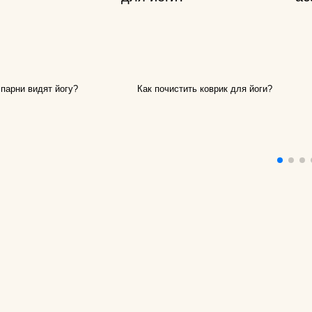
для йоги?
Как парни видят
Как почистить к
йоги?
 парни видят йогу?
Как почистить коврик для йоги?
Что едят йоги?