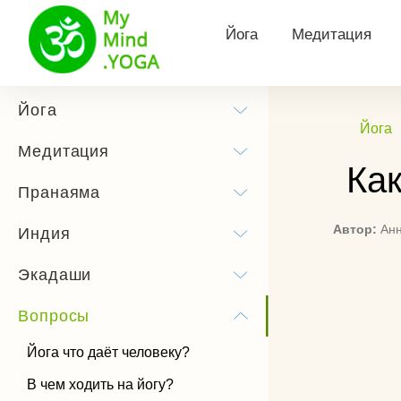
Йога
Медитация
Философия йоги
Виды медитац
Йога
Йога
Йога для здоровья
Утренняя меди
Медитация
Ка
Йога для похудения
Медитация Кун
Пранаяма
Йога для беременных
Тета медитаци
Автор:
Ан
Индия
Сурья Намаскар
Трансцендента
Экадаши
медитация
Йога практика
Медитация Хоо
Вопросы
Позы йоги
Как слушать м
Йога что даёт человеку?
История йоги
В чем ходить на йогу?
Чандра Намаскар