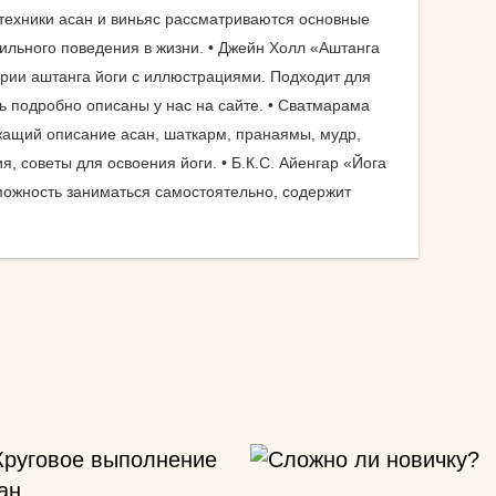
колготки эротические
 техники асан и виньяс рассматриваются основные
комплекты спортивной
льного поведения в жизни. • Джейн Холл «Аштанга
у
защиты
рии аштанга йоги с иллюстрациями. Подходит для
ь подробно описаны у нас на сайте. • Сватмарама
компрессионные
ржащий описание асан, шаткарм, пранаямы, мудр,
изделия для ног
т дожить
, советы для освоения йоги. • Б.К.С. Айенгар «Йога
ожность заниматься самостоятельно, содержит
аксессуары для
боксерских мешков
 йога
мячи массажные
мак для
наборы для йоги
акими
носки для йоги
оги
одежда для похудения
почку?
перчатки
ь блок