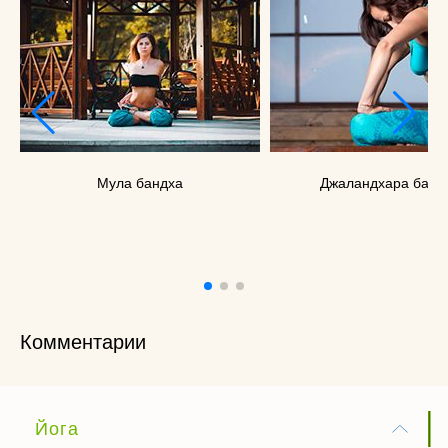
Мула бандха
Джаландхара банд
Комментарии
Йога