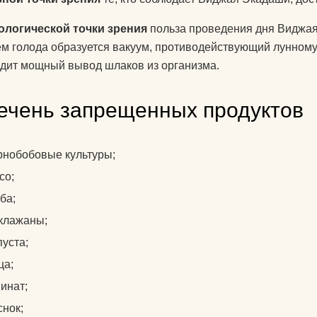
для йоги?
ологической точки зрения
польза проведения дня Виджая
Как парни видят
м голода образуется вакуум, противодействующий лунному
дит мощный вывод шлаков из организма.
Как почистить к
йоги?
ечень запрещенных продуктов
Что едят йоги?
рнобобовые культуры;
со;
ба;
клажаны;
пуста;
ца;
инат;
снок;