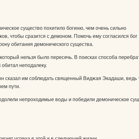
колготки эротические
комплекты спортивной
у
защиты
ническое существо похитило богиню, чем очень сильно
компрессионные
иков, чтобы сразится с демоном. Помочь ему согласился бог
изделия для ног
рону обитания демонического существа.
т дожить
аксессуары для
 который нельзя было пересечь. В поисках способа перебра
боксерских мешков
 обитал неподалеку.
 йога
мячи массажные
 он сказал им соблюдать священный Виджая Экадаши, ведь т
мак для
оем пути.
наборы для йоги
реодолели непроходимые воды и победили демоническое сущ
акими
носки для йоги
оги
одежда для похудения
почку?
перчатки
ь блок
игнет успеха в этой и в следующей жизни.