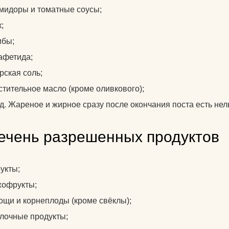
мидоры и томатные соусы;
;
ибы;
афетида;
рская соль;
стительное масло (кроме оливкового);
д. Жареное и жирное сразу после окончания поста есть нел
ечень разрешенных продуктов
укты;
хофрукты;
ощи и корнеплоды (кроме свёклы);
лочные продукты;