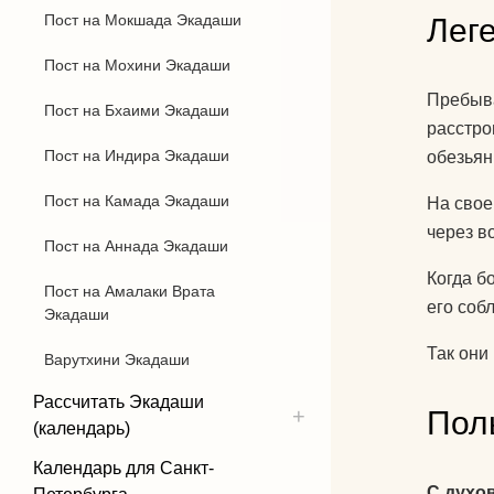
Пост на Мокшада Экадаши
Лег
Пост на Мохини Экадаши
Пребыва
Пост на Бхаими Экадаши
расстро
Пост на Индира Экадаши
обезьян
Пост на Камада Экадаши
На свое
через в
Пост на Аннада Экадаши
Когда б
Пост на Амалаки Врата
его соб
Экадаши
Так они
Варутхини Экадаши
Рассчитать Экадаши
Пол
(календарь)
Календарь для Санкт-
С духо