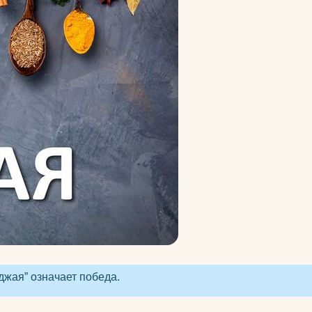
велосипеды
гермосумки
оги
доски для плавания
другие аксессуары для
нение
фитнеса
жиросжигатели
й для
инвентарь для
аквааэробики
аться
уде?
коврики массажные
на
коврики пляжные
джая” означает победа.
коврики туристические
оге вы