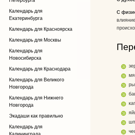
Петербурга
Календарь для
С физи
Екатеринбурга
влияние
происхо
Календарь для Красноярска
Календарь для Москвы
Пер
Календарь для
Новосибирска
зе
Календарь для Краснодара
мя
Календарь для Великого
ры
Новгорода
ба
Календарь для Нижнего
ка
Новгорода
яй
Экадаши как правильно
шп
Календарь для
че
Калининграда