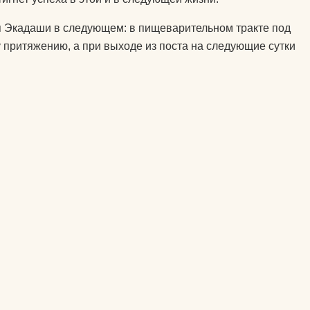
подушки массажные
 Экадаши в следующем: в пищеварительном тракте под
препараты для
 йогу?
 притяжению, а при выходе из поста на следующие сутки
укрепления связок и
суставов
оврик для
пульсометры
рюкзаки спортивные и
городские
сапборды
специальное питание
для спортсменов
стельки
утяжелители
фитопрепараты и