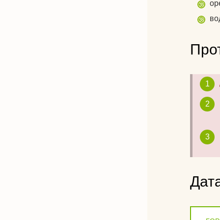
ор
во
Про
Дат