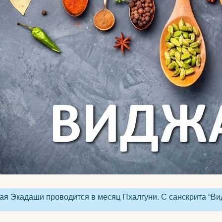
Календарь для Москвы
йогой
Календарь для
Об экадашах
Новосибирска
Почему после й
Календарь для
хочется спать?
Краснодара
Круговое выпол
Календарь для Великого
асан.
Новгорода
Материал ремне
Календарь для Нижнего
йоги
Новгорода
Можно ли заним
Экадаши как правильно
йогой при прост
Календарь для
Как йога влияет 
Калининграда
психику?
я Экадаши проводится в месяц Пхалгуни. С санскрита “Ви
Какие мифы о й