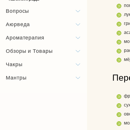
по
Вопросы
лук
гр
Аюрведа
ас
Ароматерапия
мо
ра
Обзоры и Товары
мё
Чакры
Пер
Мантры
фр
су
ов
мо