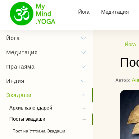
Йога
Медитация
Философия йоги
Виды медитац
Йога
Йога
Йога для здоровья
Утренняя меди
Медитация
По
Йога для похудения
Медитация Кун
Пранаяма
Йога для беременных
Тета медитаци
Ан
Автор:
Индия
Сурья Намаскар
Трансцендента
Экадаши
медитация
Йога практика
Медитация Хоо
Архив календарей
Позы йоги
Посты экадаши
Как слушать м
История йоги
Пост на Уттхана Экадаши
Чандра Намаскар