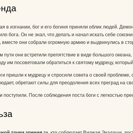
знаете?
енда
Какую литератур
посоветуете
я в изгнании, бог и его богиня приняли облик людей. Демо
начинающим?
ило бога. Он не знал, что делать и начал искать себе союзн
, вместе они собрали огромную армию и выдвинулись в сто
Как йога поможе
до пенсии?
м пути они встретили препятствие в виде большого океана,
оду им посоветовали обратиться к святому мудрецу, который
Как переводится
оги пришли к мудрецу и спросили совета о своей проблеме,
Как повесить га
людает, обретают силы для преодоления всех преград на св
йоги дома?
 и поступили. После соблюдения поста боги с легкостью п
Добрый день! К
упражнениями й
поднять правую 
ьза
Спасибо)
Как использоват
вной точки зрения
те, кто соблюдает Виджая Экадаши, дост