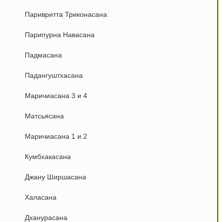
Паривритта Триконасана
Парипурна Навасана
Падмасана
Падангуштхасана
Маричиасана 3 и 4
Матсьясана
Маричиасана 1 и 2
Кумбхакасана
Джану Ширшасана
Халасана
Дханурасана