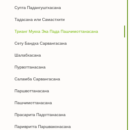
Супта Падангуштхасана
Тадасана или Самастхити
Трианг Мукха Эка Пада Пашчимоттанасана
Сету Бандха Сарвангасана
Шалабхасана
Пурвоттанасана
Саламба Сарвангасана
Паршвоттанасана
Пашчимоттанасана
Прасарита Падоттанасана
Паривритта Паршваконасана