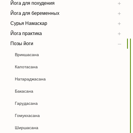
Йога для похудения
Йога для беременных
Сурья Намаскар
Йога практика
Позы йоги
Врикшасана
Капотасана
Натараджасана
Бакасана
Гарудасана
Гомукхасана
Ширшасана