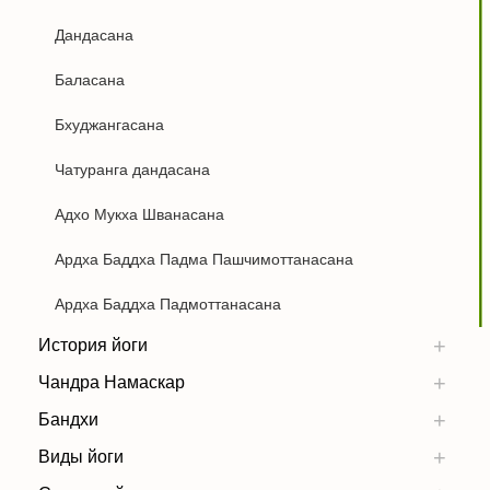
Дандасана
Баласана
Бхуджангасана
Чатуранга дандасана
Адхо Мукха Шванасана
Ардха Баддха Падма Пашчимоттанасана
Ардха Баддха Падмоттанасана
История йоги
Чандра Намаскар
Бандхи
Виды йоги