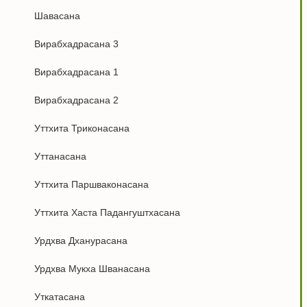
Шавасана
Вирабхадрасана 3
Вирабхадрасана 1
Вирабхадрасана 2
Уттхита Триконасана
Уттанасана
Уттхита Паршваконасана
Уттхита Хаста Падангуштхасана
Урдхва Дханурасана
Урдхва Мукха Шванасана
Уткатасана