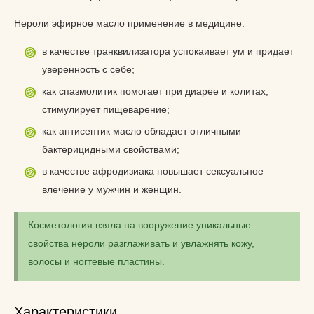
Нероли эфирное масло применение в медицине:
в качестве транквилизатора успокаивает ум и придает
уверенность с себе;
как спазмолитик помогает при диарее и колитах,
стимулирует пищеварение;
как антисептик масло обладает отличными
бактерицидными свойствами;
в качестве афродизиака повышает сексуальное
влечение у мужчин и женщин.
Косметология взяла на вооружение уникальные
свойства нероли разглаживать и увлажнять кожу,
волосы и ногтевые пластины.
Характеристики