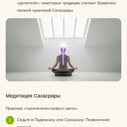
«делателя»; некоторые традиции считают Шавасану
прямой практикой Сахасрары.
Медитация Сахасрары
Практика «тысячелепесткового света»:
Сядьте в Падмасану или Сукхасану. Позвоночник
прямой.