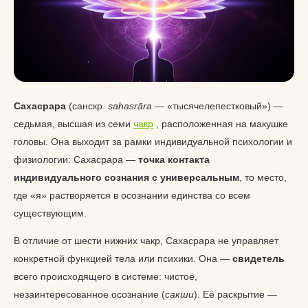
Сахасрара
(санскр.
sahasrāra
— «тысячелепестковый») —
седьмая, высшая из семи
чакр
, расположенная на макушке
головы. Она выходит за рамки индивидуальной психологии и
физиологии: Сахасрара —
точка контакта
индивидуального сознания с универсальным
, то место,
где «я» растворяется в осознании единства со всем
существующим.
В отличие от шести нижних чакр, Сахасрара не управляет
конкретной функцией тела или психики. Она —
свидетель
всего происходящего в системе: чистое,
незаинтересованное осознание (
сакши
). Её раскрытие —