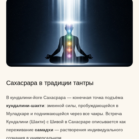
Сахасрара в традиции тантры
В кундалини-йоге Сахасрара — конечная точка подъёма
кундалини-шакти
: змеиной силы, пробуждающейся в
Муладхаре и поднимающейся через все чакры. Встреча
Кундалини (Шакти) с Шивой в Сахасраре описывается как
переживание
самадхи
— растворения индивидуального
сознания в универсальном.