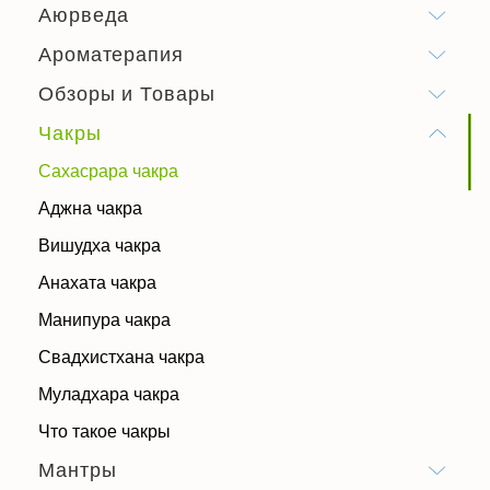
Аюрведа
Ароматерапия
Обзоры и Товары
Чакры
Сахасрара чакра
Аджна чакра
Вишудха чакра
Анахата чакра
Манипура чакра
Свадхистхана чакра
Муладхара чакра
Что такое чакры
Мантры