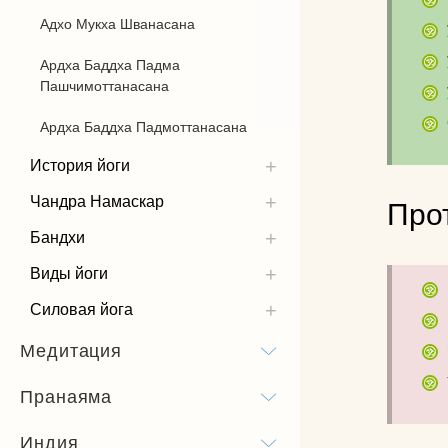
Адхо Мукха Шванасана
Ардха Баддха Падма
Пашчимоттанасана
Ардха Баддха Падмоттанасана
История йоги
Чандра Намаскар
Про
Бандхи
Виды йоги
Силовая йога
Медитация
Пранаяма
Индия