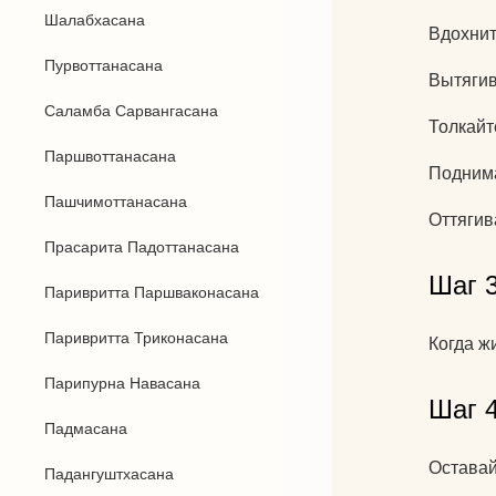
Шалабхасана
Вдохнит
Пурвоттанасана
Вытягив
Саламба Сарвангасана
Толкайт
Паршвоттанасана
Поднима
Пашчимоттанасана
Оттягив
Прасарита Падоттанасана
Шаг 3
Паривритта Паршваконасана
Паривритта Триконасана
Когда ж
Парипурна Навасана
Шаг 4
Падмасана
Оставай
Падангуштхасана