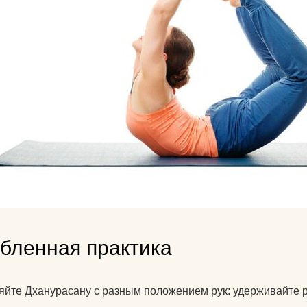
убленная практика
йте Дханурасану с разным положением рук: удерживайте ру