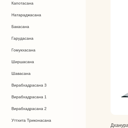
Капотасана
Бандхи
Натараджасана
Виды йоги
Бакасана
Силовая йога
Гарудасана
Гомукхасана
Ширшасана
Шавасана
Вирабхадрасана 3
Вирабхадрасана 1
Вирабхадрасана 2
Уттхита Триконасана
Дханура