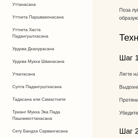
Уттанасана
Поза лу
Уттхита Паршваконасана
образую
Уттхита Хаста
Тех
Падангуштхасана
Урдхва Дханурасана
Шаг 1
Урдхва Мукха Шванасана
Уткатасана
Лягте н
Супта Падангуштхасана
Выдохни
Тадасана или Самастхити
Протяни
Трианг Мукха Эка Пада
Убедите
Пашчимоттанасана
Шаг 2
Сету Бандха Сарвангасана