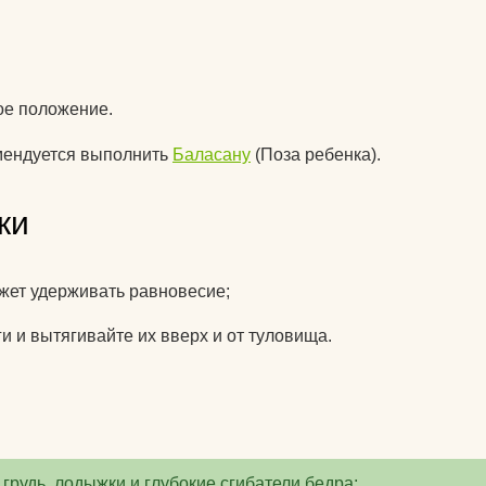
питательные комплексы
чехлы на коврики для
йоги
ное положение.
матрасы электрические
мендуется выполнить
Баласану
(Поза ребенка).
массажные
защита колена
ки
защита локтя
ролики массажные
ожет удерживать равновесие;
аксессуары для йоги
 и вытягивайте их вверх и от туловища.
 грудь, лодыжки и глубокие сгибатели бедра;