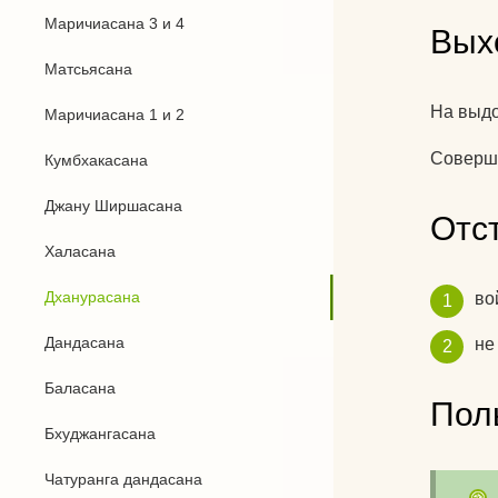
Маричиасана 3 и 4
Вых
Матсьясана
На выдо
Маричиасана 1 и 2
Соверши
Кумбхакасана
Джану Ширшасана
Отс
Халасана
Дханурасана
во
Дандасана
не
Баласана
Пол
Бхуджангасана
Чатуранга дандасана