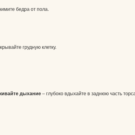
подушки массажные
нимите бедра от пола.
препараты для
 йогу?
укрепления связок и
суставов
оврик для
пульсометры
крывайте грудную клетку.
рюкзаки спортивные и
городские
сапборды
специальное питание
для спортсменов
живайте дыхание
– глубоко вдыхайте в заднюю часть торса
стельки
утяжелители
фитопрепараты и