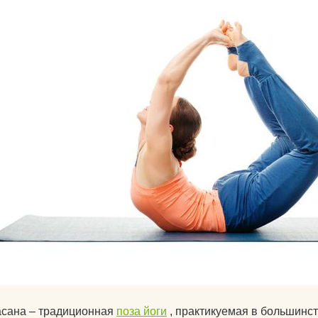
Календарь для Москвы
йогой
Календарь для
Об экадашах
Новосибирска
Почему после й
Календарь для
хочется спать?
Краснодара
Круговое выпол
Календарь для Великого
асан.
Новгорода
Материал ремне
Календарь для Нижнего
йоги
Новгорода
Можно ли заним
Экадаши как правильно
йогой при прост
Календарь для
Как йога влияет 
Калининграда
психику?
Какие мифы о й
сана – традиционная
поза йоги
, практикуемая в большинст