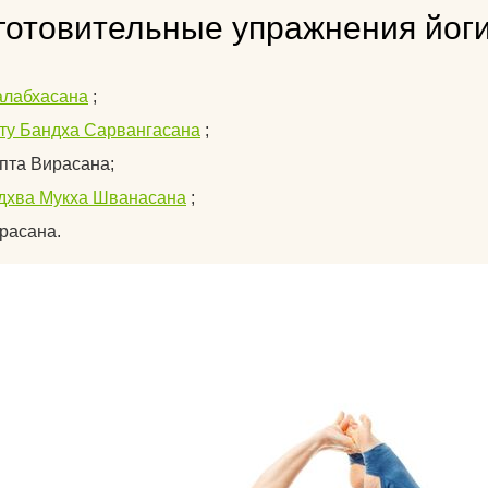
готовительные упражнения йог
лабхасана
;
ту Бандха Сарвангасана
;
пта Вирасана;
дхва Мукха Шванасана
;
расана.