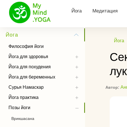
Йога
Медитация
Философия йоги
Виды медитац
Йога
Йога
Йога для здоровья
Утренняя меди
Философия йоги
Се
Йога для похудения
Медитация Кун
Йога для здоровья
Йога для похудения
лук
Йога для беременных
Тета медитаци
Йога для беременных
Сурья Намаскар
Трансцендента
медитация
Сурья Намаскар
Ан
Автор:
Йога практика
Йога практика
Медитация Хоо
Позы йоги
Позы йоги
Как слушать м
История йоги
Врикшасана
Чандра Намаскар