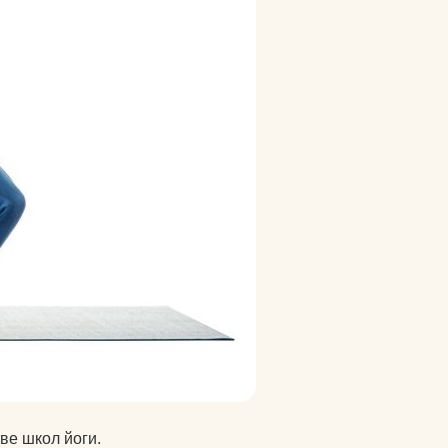
велосипеды
гермосумки
оги
доски для плавания
другие аксессуары для
нение
фитнеса
жиросжигатели
й для
инвентарь для
аквааэробики
аться
уде?
коврики массажные
на
коврики пляжные
коврики туристические
оге вы
ве школ йоги.