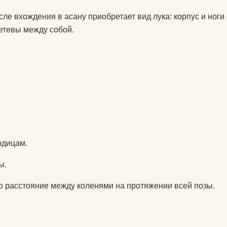
колготки эротические
сле вхождения в асану приобретает вид лука: корпус и ноги 
комплекты спортивной
у
тетевы между собой.
защиты
компрессионные
изделия для ног
т дожить
аксессуары для
боксерских мешков
 йога
мячи массажные
мак для
одицам.
наборы для йоги
акими
ы.
носки для йоги
оги
то расстояние между коленями на протяжении всей позы.
одежда для похудения
почку?
перчатки
ь блок