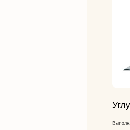
Угл
Выполня