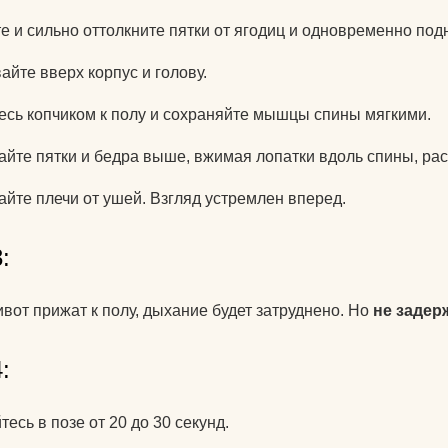
для йоги?
е и сильно оттолкните пятки от ягодиц и одновременно под
Как парни видят
айте вверх корпус и голову.
Как почистить к
есь копчиком к полу и сохраняйте мышцы спины мягкими.
йоги?
йте пятки и бедра выше, вжимая лопатки вдоль спины, рас
Что едят йоги?
айте плечи от ушей. Взгляд устремлен вперед.
:
ивот прижат к полу, дыхание будет затруднено. Но
не задер
:
тесь в позе от 20 до 30 секунд.