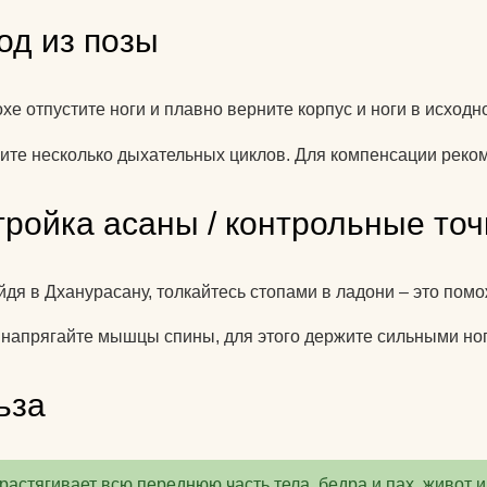
од из позы
хе отпустите ноги и плавно верните корпус и ноги в исход
те несколько дыхательных циклов. Для компенсации реко
тройка асаны / контрольные точ
йдя в Дханурасану, толкайтесь стопами в ладони – это пом
 напрягайте мышцы спины, для этого держите сильными ноги
ьза
растягивает всю переднюю часть тела, бедра и пах, живот и