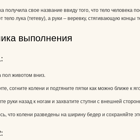
знаете?
ка получила свое название ввиду того, что тело человека по
Какую литератур
т тело лука (тетеву), а руки – веревку, стягивающую концы 
посоветуете
начинающим?
ника выполнения
Как йога поможе
до пенсии?
:
Как переводится
а пол животом вниз.
Как повесить га
йоги дома?
те, согните колени и подтяните пятки как можно ближе к яг
Добрый день! К
те руки назад к ногам и захватите ступни с внешней сторон
упражнениями й
сь, что колени разведены на ширину бедер и сохраняйте э
поднять правую 
Спасибо)
:
Как использоват