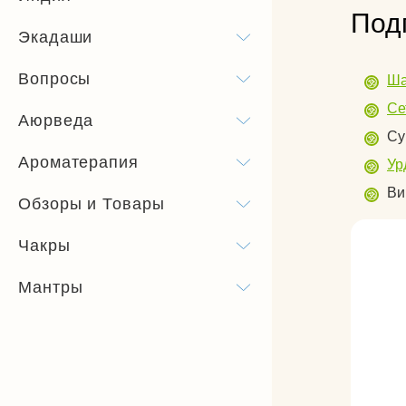
Под
Экадаши
Вопросы
Ша
Се
Аюрведа
Су
Ароматерапия
Ур
Ви
Обзоры и Товары
Чакры
Мантры