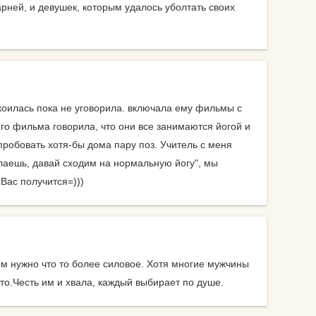
арней, и девушек, которым удалось уболтать своих
велосипеды
гермосумки
оги
доски для плавания
другие аксессуары для
окоилась пока не уговорила. включала ему фильмы с
нение
фитнеса
го фильма говорила, что они все занимаются йогой и
пробовать хотя-бы дома пару поз. Учитель с меня
жиросжигатели
делаешь, давай сходим на нормальную йогу", мы
й для
Вас получится=)))
инвентарь для
аквааэробики
аться
уде?
коврики массажные
на
коврики пляжные
 им нужно что то более силовое. Хотя многие мужчины
уто.Честь им и хвала, каждый выбирает по душе.
коврики туристические
оге вы