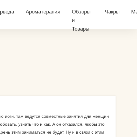
рведа
Ароматерапия
Обзоры
Чакры
М
и
Товары
еловеку?
оши
Эфирные масла
аксессуары для
Сахасрара ч
Х
гимнастических
 йогу?
рведа питание
Эфирные масла
Аджна чакра
О
снарядов
применение
й
рведический массаж
Вишудха чак
М
аксессуары для
тренажеров
рифала
Анахата чакр
Г
особы
аксессуары для
начарья
Манипура ча
М
 йоги
хоккейной экипировки и
рведическое питание
Свадхистхан
арены
нчакарма
Муладхара ч
аксессуары для
чку?
дию йоги, там ведутся совместные занятия для женщин
хоккейных щитков
ша-тест
Что такое ча
овать, узнать что и как. А он отказался, якобы это
собы
ень этим заниматься не будет. Ну и в связи с этим
витамины
 парня