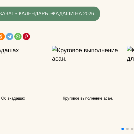
знаете?
КАЗАТЬ КАЛЕНДАРЬ ЭКАДАШИ НА 2026
Какую литератур
посоветуете
начинающим?
Как йога поможе
до пенсии?
Как переводится
Как повесить га
йоги дома?
Добрый день! К
Об экадашах
Круговое выполнение асан.
упражнениями й
поднять правую 
Спасибо)
Как использоват