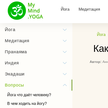
Йога
Медитация
Философия йоги
Виды медитац
Йога
Йога
Йога для здоровья
Утренняя меди
Медитация
Как
Йога для похудения
Медитация Кун
Пранаяма
Йога для беременных
Тета медитаци
Автор:
Ан
Индия
Сурья Намаскар
Трансцендента
Экадаши
медитация
Йога практика
Медитация Хоо
Вопросы
Позы йоги
Как слушать м
Йога что даёт человеку?
История йоги
В чем ходить на йогу?
Чандра Намаскар