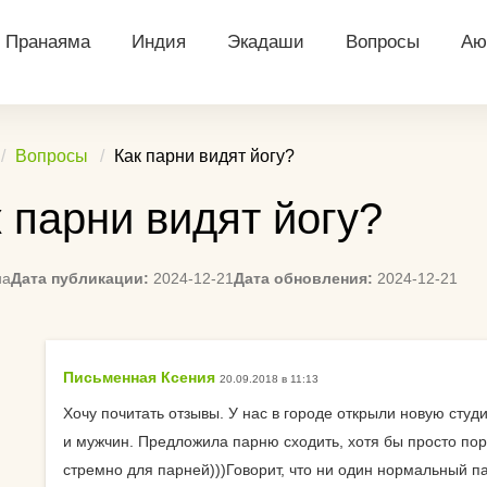
Пранаяма
Индия
Экадаши
Вопросы
Аю
ий
Уджайи
Индийские боги
Архив календарей
Йога что даёт ч
Д
Вопросы
Как парни видят йогу?
тация
Бхастрика
Касты в Индии
Посты экадаши
В чем ходить на
Аю
 парни видят йогу?
далини
Капалабхати
Праздники Индии
Рассчитать Экадаши
Вычисление дне
Аю
(календарь)
Экадаши
я
Нади Шодхана
Намасте
Т
на
Дата публикации:
2024-12-21
Дата обновления:
2024-12-21
Календарь для Санкт-
Посоветуйте сп
льная
Анулома вилома
Ди
Петербурга
начать практику
Аю
Календарь для
Ремень для йоги
понопоно
Письменная Ксения
20.09.2018 в 11:13
Екатеринбурга
Па
Сложно ли нови
Хочу почитать отзывы. У нас в городе открыли новую сту
едитации
Календарь для
До
и мужчин. Предложила парню сходить, хотя бы просто пороб
Подскажите спо
Красноярска
стремно для парней)))Говорит, что ни один нормальный пар
заинтересовать