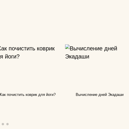
колготки эротические
комплекты спортивной
у
защиты
компрессионные
изделия для ног
т дожить
аксессуары для
боксерских мешков
 йога
мячи массажные
мак для
наборы для йоги
акими
носки для йоги
Как почистить коврик для йоги?
Вычисление дней Экадаши
оги
одежда для похудения
почку?
перчатки
ь блок