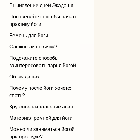
Вычисление дней Экадаши
Бандхи
Посоветуйте способы начать
практику йоги
Виды йоги
Ремень для йоги
Силовая йога
Сложно ли новичку?
Подскажите способы
заинтересовать парня йогой
Об экадашах
Почему после йоги хочется
спать?
Круговое выполнение асан.
Материал ремней для йоги
Можно ли заниматься йогой
при простуде?