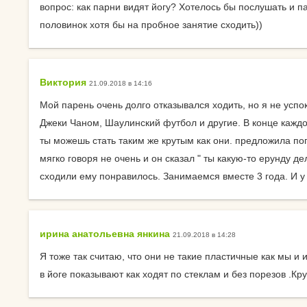
вопрос: как парни видят йогу? Хотелось бы послушать и п
Календарь для Москвы
йогой
половинок хотя бы на пробное занятие сходить))
Календарь для
Об экадашах
Новосибирска
Почему после й
Виктория
21.09.2018 в 14:16
Календарь для
хочется спать?
Краснодара
Мой парень очень долго отказывался ходить, но я не усп
Круговое выпол
Джеки Чаном, Шаулинский футбол и другие. В конце каждо
Календарь для Великого
асан.
ты можешь стать таким же крутым как они. предложила по
Новгорода
мягко говоря не очень и он сказал " ты какую-то ерунду 
Материал ремне
сходили ему понравилось. Занимаемся вместе 3 года. И у 
Календарь для Нижнего
йоги
Новгорода
Можно ли заним
Экадаши как правильно
йогой при прост
ирина анатольевна янкина
21.09.2018 в 14:28
Календарь для
Как йога влияет 
Я тоже так считаю, что они не такие пластичные как мы и
Калининграда
психику?
в йоге показывают как ходят по стеклам и без порезов .Кр
Какие мифы о й