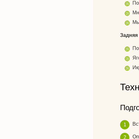
По
Мн
Мы
Задняя
По
Яг
Ик
Тех
Подг
Вс
Оп