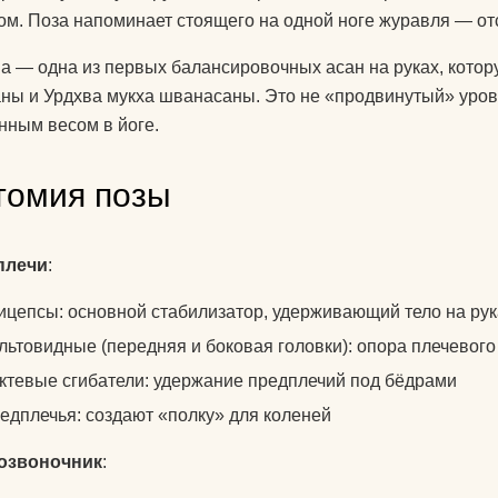
знаете?
ом. Поза напоминает стоящего на одной ноге журавля — от
Какую литератур
а — одна из первых балансировочных асан на руках, котор
посоветуете
ны и Урдхва мукха шванасаны. Это не «продвинутый» уров
начинающим?
нным весом в йоге.
Как йога поможе
томия позы
до пенсии?
Как переводится
плечи
:
Как повесить га
ицепсы: основной стабилизатор, удерживающий тело на рук
йоги дома?
льтовидные (передняя и боковая головки): опора плечевого
Добрый день! К
ктевые сгибатели: удержание предплечий под бёдрами
упражнениями й
едплечья: создают «полку» для коленей
поднять правую 
Спасибо)
позвоночник
:
Как использоват