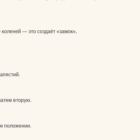
питательные комплексы
чехлы на коврики для
йоги
коленей — это создаёт «замок»,
матрасы электрические
массажные
защита колена
защита локтя
апястий.
ролики массажные
аксессуары для йоги
затем вторую.
ом положении.