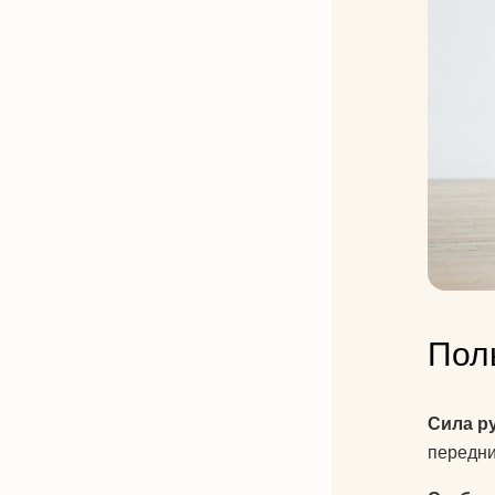
Пол
Сила ру
передни