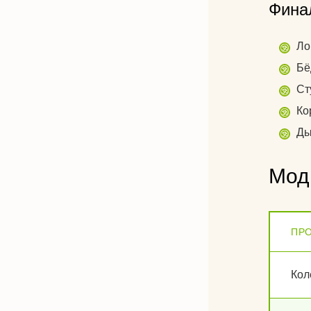
Фина
Ло
Бё
Ст
Ко
Ды
Мод
ПР
Кол