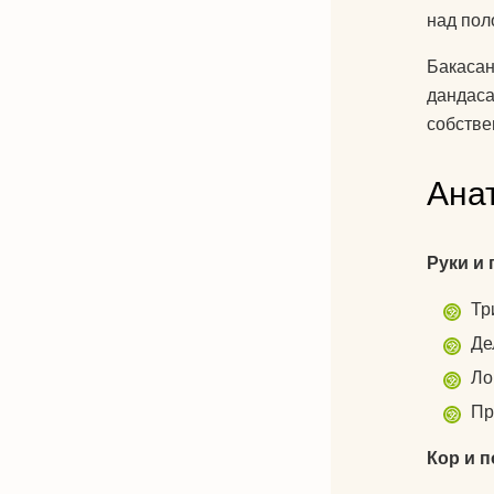
над пол
Бакасан
дандаса
собстве
Ана
Руки и 
Тр
Де
Ло
Пр
Кор и 