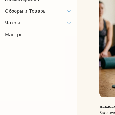
Бандхи
Обзоры и Товары
Виды йоги
Чакры
Силовая йога
Мантры
Бакаса
баланси