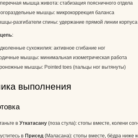
перечная мышца живота: стабизация поясничного отдела
для йоги?
огораздельные мышцы: микрокоррекция баланса
Как парни видят
шцы-разгибатели спины: удержание прямой линии корпуса
Как почистить к
 цепь
:
йоги?
дколенные сухожилия: активное сгибание ног
Что едят йоги?
одичные мышцы: минимальная изометрическая работа
роножные мышцы: Pointed toes (пальцы ног вытянуты)
ника выполнения
отовка
таньте в
Уткатасану
(поза стула): стопы вместе, колени со
уститесь в
Присед
(Маласана): стопы вместе, бёдра ниже к