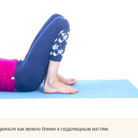
питательные комплексы
чехлы на коврики для
йоги
матрасы электрические
массажные
защита колена
защита локтя
ролики массажные
аксессуары для йоги
одвиньте как можно ближе к седалищным костям.