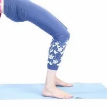
велосипеды
гермосумки
оги
доски для плавания
другие аксессуары для
нение
фитнеса
жиросжигатели
й для
инвентарь для
аквааэробики
аться
уде?
коврики массажные
на
коврики пляжные
коврики туристические
оге вы