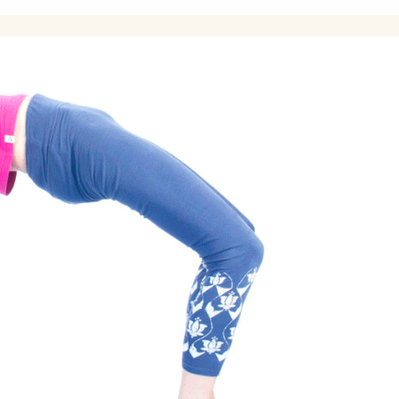
колготки эротические
комплекты спортивной
у
защиты
компрессионные
изделия для ног
т дожить
аксессуары для
боксерских мешков
 йога
мячи массажные
мак для
наборы для йоги
акими
носки для йоги
оги
одежда для похудения
почку?
перчатки
ь блок