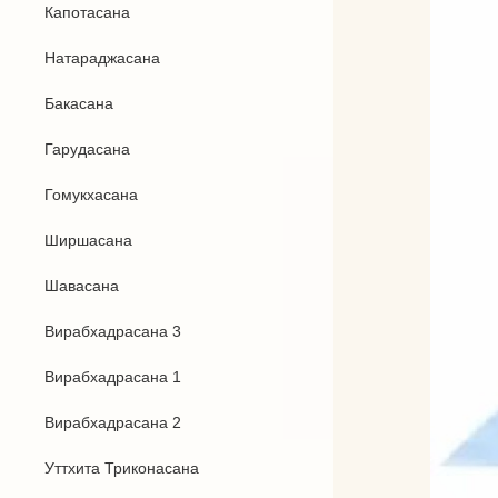
Капотасана
Бандхи
Натараджасана
Виды йоги
Бакасана
Силовая йога
Гарудасана
Гомукхасана
Ширшасана
Шавасана
Вирабхадрасана 3
Вирабхадрасана 1
Вирабхадрасана 2
Уттхита Триконасана