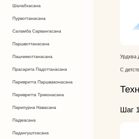
Шалабхасана
Пурвоттанасана
Саламба Сарвангасана
Паршвоттанасана
Урдхва 
Пашчимоттанасана
Прасарита Падоттанасана
С детст
Паривритта Паршваконасана
Тех
Паривритта Триконасана
Парипурна Навасана
Шаг 1
Падмасана
Падангуштхасана