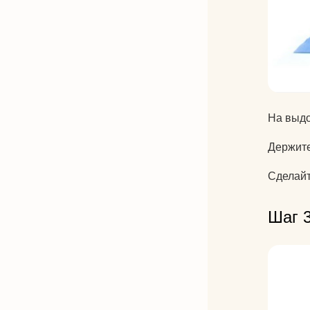
На выдо
Держите
Сделайт
Шаг 3