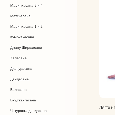
Маричиасана 3 и 4
Матсьясана
Маричиасана 1 и 2
Кумбхакасана
Джану Ширшасана
Халасана
Дханурасана
Дандасана
Баласана
Бхуджангасана
Лягте н
Чатуранга дандасана