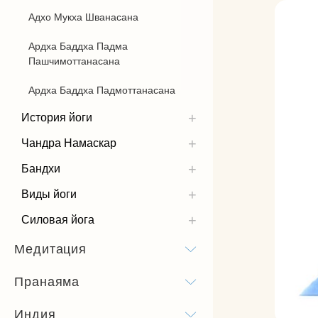
Адхо Мукха Шванасана
Ардха Баддха Падма
Пашчимоттанасана
Ардха Баддха Падмоттанасана
История йоги
Чандра Намаскар
Бандхи
Виды йоги
Силовая йога
Медитация
Пранаяма
Индия