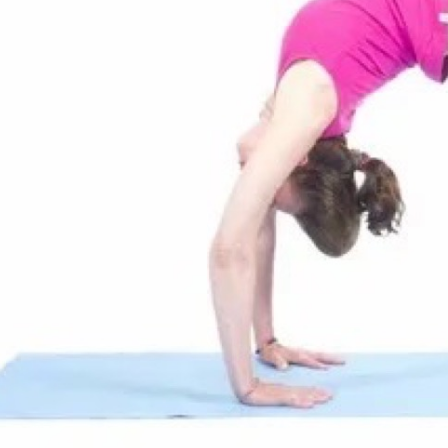
Календарь для Москвы
йогой
Календарь для
Об экадашах
Новосибирска
Почему после й
Календарь для
хочется спать?
Краснодара
Круговое выпол
Календарь для Великого
асан.
Новгорода
Материал ремне
Календарь для Нижнего
йоги
Новгорода
Можно ли заним
Экадаши как правильно
йогой при прост
Календарь для
Как йога влияет 
Калининграда
психику?
Какие мифы о й