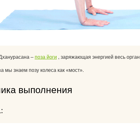
для йоги?
Как парни видят
Как почистить к
йоги?
Что едят йоги?
Дханурасана –
поза йоги
, заряжающая энергией весь органи
ва мы знаем позу колеса как «мост».
ника выполнения
: