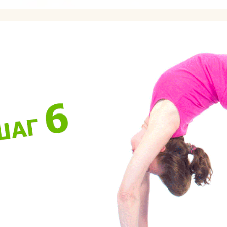
знаете?
Какую литератур
посоветуете
начинающим?
Как йога поможе
до пенсии?
Как переводится
Как повесить га
йоги дома?
Добрый день! К
упражнениями й
поднять правую 
Спасибо)
Как использоват