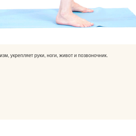
подушки массажные
препараты для
 йогу?
укрепления связок и
суставов
оврик для
пульсометры
рюкзаки спортивные и
зм, укрепляет руки, ноги, живот и позвоночник.
городские
сапборды
специальное питание
для спортсменов
стельки
утяжелители
фитопрепараты и