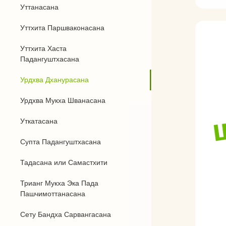
Уттанасана
Уттхита Паршваконасана
Уттхита Хаста
Падангуштхасана
Урдхва Дханурасана
Урдхва Мукха Шванасана
Уткатасана
Супта Падангуштхасана
Тадасана или Самастхити
Трианг Мукха Эка Пада
Пашчимоттанасана
Сету Бандха Сарвангасана