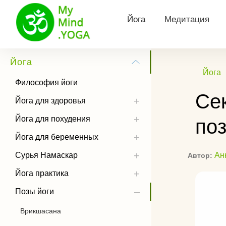
Йога
Медитация
Философия йоги
Виды медитац
Йога
Йога
Йога для здоровья
Утренняя меди
Философия йоги
Се
Йога для похудения
Медитация Кун
Йога для здоровья
Йога для похудения
поз
Йога для беременных
Тета медитаци
Йога для беременных
Сурья Намаскар
Трансцендента
медитация
Сурья Намаскар
Ан
Автор:
Йога практика
Йога практика
Медитация Хоо
Позы йоги
Позы йоги
Как слушать м
История йоги
Врикшасана
Чандра Намаскар