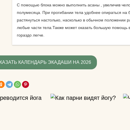
знаете?
С помощью блока можно выполнить асаны , увеличив чело
полумесяца. При прогибании тела удобнее опираться на б
Какую литератур
растянуться настолько, насколько в обычном положении р
посоветуете
любые части тела.Также может оказать большую помощь в
начинающим?
гораздо легче.
Как йога поможе
до пенсии?
Как переводится
КАЗАТЬ КАЛЕНДАРЬ ЭКАДАШИ НА 2026
Как повесить га
йоги дома?
Добрый день! К
упражнениями й
поднять правую 
Спасибо)
Как использоват