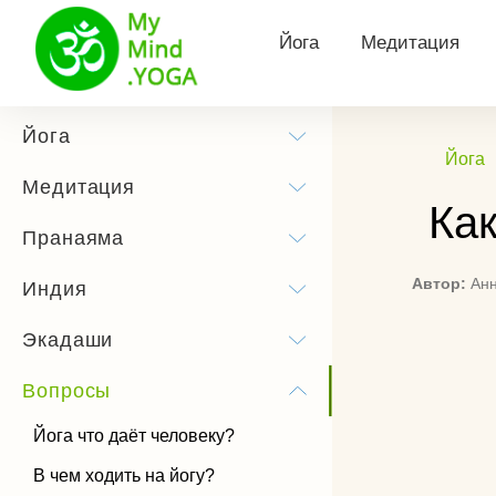
Йога
Медитация
Философия йоги
Виды медитац
Йога
Йога
Йога для здоровья
Утренняя меди
Медитация
Как
Йога для похудения
Медитация Кун
Пранаяма
Йога для беременных
Тета медитаци
Автор:
Ан
Индия
Сурья Намаскар
Трансцендента
Экадаши
медитация
Йога практика
Медитация Хоо
Вопросы
Позы йоги
Как слушать м
Йога что даёт человеку?
История йоги
В чем ходить на йогу?
Чандра Намаскар