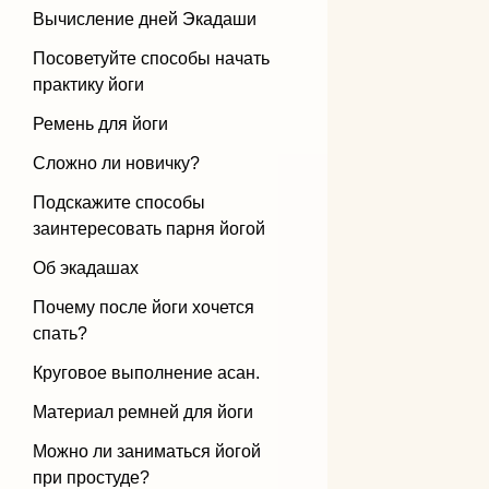
Вычисление дней Экадаши
Бандхи
Посоветуйте способы начать
практику йоги
Виды йоги
Ремень для йоги
Силовая йога
Сложно ли новичку?
Подскажите способы
заинтересовать парня йогой
Об экадашах
Почему после йоги хочется
спать?
Круговое выполнение асан.
Материал ремней для йоги
Можно ли заниматься йогой
при простуде?