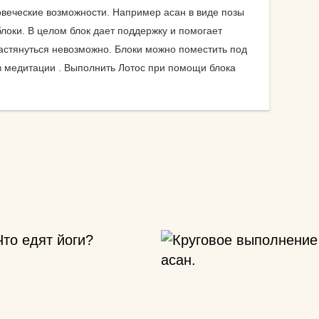
колготки эротические
веческие возможности. Например асан в виде позы
комплекты спортивной
локи. В целом блок дает поддержку и помогает
у
защиты
астянуться невозможно. Блоки можно поместить под
 медитации . Выполнить Лотос при помощи блока
компрессионные
изделия для ног
т дожить
аксессуары для
боксерских мешков
 йога
мячи массажные
мак для
наборы для йоги
акими
носки для йоги
оги
одежда для похудения
почку?
перчатки
ь блок