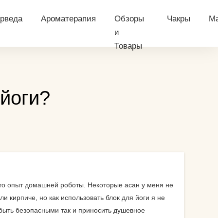
рведа
Ароматерапия
Обзоры
Чакры
М
и
Товары
еловеку?
оши
Эфирные масла
аксессуары для
Сахасрара ч
Х
гимнастических
 йогу?
рведа питание
Эфирные масла
Аджна чакра
О
снарядов
применение
 йоги?
й
рведический массаж
Вишудха чак
М
аксессуары для
тренажеров
рифала
Анахата чакр
Г
особы
аксессуары для
начарья
Манипура ча
М
 йоги
хоккейной экипировки и
рведическое питание
Свадхистхан
арены
нчакарма
Муладхара ч
аксессуары для
чку?
 это опыт домашней роботы. Некоторые асан у меня не
хоккейных щитков
ша-тест
Что такое ча
 кирпиче, но как использовать блок для йоги я не
собы
быть безопасными так и приносить душевное
витамины
 парня