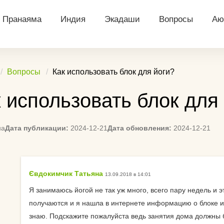
Пранаяма
Индия
Экадаши
Вопросы
Аю
ий
Уджайи
Индийские боги
Архив календарей
Йога что даёт ч
Д
Вопросы
Как использовать блок для йоги?
тация
Бхастрика
Касты в Индии
Посты экадаши
В чем ходить на
Аю
 использовать блок для
далини
Капалабхати
Праздники Индии
Рассчитать Экадаши
Вычисление дне
Аю
(календарь)
Экадаши
я
Нади Шодхана
Намасте
Т
на
Дата публикации:
2024-12-21
Дата обновления:
2024-12-21
Календарь для Санкт-
Посоветуйте сп
льная
Анулома вилома
Ди
Петербурга
начать практику
Аю
Календарь для
Ремень для йоги
понопоно
Євдокимчик Татьяна
13.09.2018 в 14:01
Екатеринбурга
Па
Сложно ли нови
Я занимаюсь йогой не так уж много, всего пару недель и
едитации
Календарь для
До
получаются и я нашла в интернете информацию о блоке или
Подскажите спо
Красноярска
знаю. Подскажите пожалуйста ведь занятия дома должны 
заинтересовать