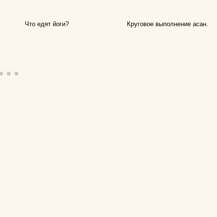
подушки массажные
препараты для
Что едят йоги?
Круговое выполнение асан.
 йогу?
укрепления связок и
суставов
оврик для
пульсометры
рюкзаки спортивные и
городские
сапборды
специальное питание
для спортсменов
стельки
утяжелители
фитопрепараты и