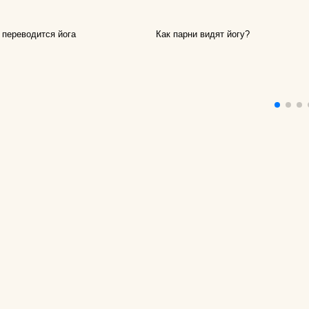
для йоги?
 переводится йога
Как парни видят йогу?
Как парни видят
Как почистить к
йоги?
Что едят йоги?