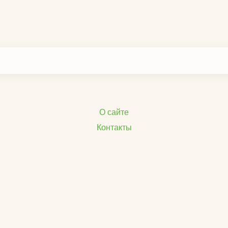
О сайте
Контакты
Рекламодателям
Отказ от ответственности
Политика конфиденциальности
mind.YOGA — Йога, Медитации, Экадаши и Восточные пра
с сайта допускается только с указанием прямой индексиру