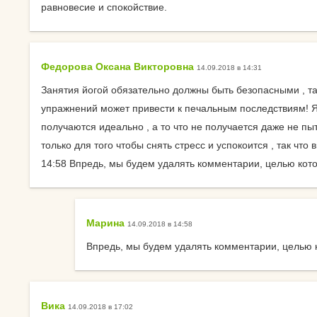
равновесие и спокойствие.
Календарь для Москвы
йогой
Календарь для
Об экадашах
Новосибирска
Федорова Оксана Викторовна
14.09.2018 в 14:31
Почему после й
Календарь для
хочется спать?
Занятия йогой обязательно должны быть безопасными , т
Краснодара
упражнений может привести к печальным последствиям! 
Круговое выпол
получаются идеально , а то что не получается даже не п
Календарь для Великого
асан.
только для того чтобы снять стресс и успокоится , так что
Новгорода
14:58 Впредь, мы будем удалять комментарии, целью кото
Материал ремне
Календарь для Нижнего
йоги
Новгорода
Можно ли заним
Марина
14.09.2018 в 14:58
Экадаши как правильно
йогой при прост
Впредь, мы будем удалять комментарии, целью к
Календарь для
Как йога влияет 
Калининграда
психику?
Вика
Какие мифы о й
14.09.2018 в 17:02