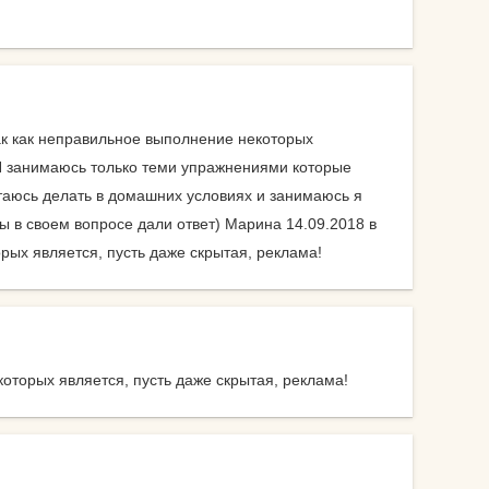
велосипеды
гермосумки
оги
доски для плавания
ак как неправильное выполнение некоторых
другие аксессуары для
Я занимаюсь только теми упражнениями которые
нение
фитнеса
ытаюсь делать в домашних условиях и занимаюсь я
 вы в своем вопросе дали ответ) Марина 14.09.2018 в
жиросжигатели
рых является, пусть даже скрытая, реклама!
й для
инвентарь для
аквааэробики
аться
уде?
коврики массажные
оторых является, пусть даже скрытая, реклама!
на
коврики пляжные
коврики туристические
оге вы