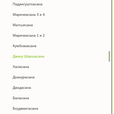
Падангуштхасана
Маричиасана 3 и 4
Матсьясана
Маричиасана 1 и 2
Кумбхакасана
Джану Ширшасана
Халасана
Дханурасана
Дандасана
Баласана
Бхуджангасана