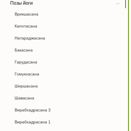
Позы йоги
Врикшасана
Капотасана
Натараджасана
Бакасана
Гарудасана
Гомукхасана
Ширшасана
Шавасана
Вирабхадрасана 3
Вирабхадрасана 1