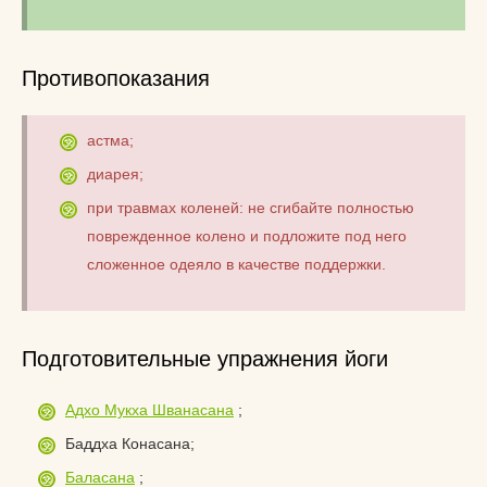
Противопоказания
астма;
диарея;
при травмах коленей: не сгибайте полностью
поврежденное колено и подложите под него
сложенное одеяло в качестве поддержки.
Подготовительные упражнения йоги
Адхо Мукха Шванасана
;
Баддха Конасана;
Баласана
;