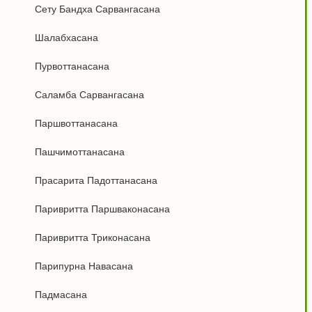
Сету Бандха Сарвангасана
Шалабхасана
Пурвоттанасана
Саламба Сарвангасана
Паршвоттанасана
Пашчимоттанасана
Прасарита Падоттанасана
Паривритта Паршваконасана
Паривритта Триконасана
Парипурна Навасана
Падмасана