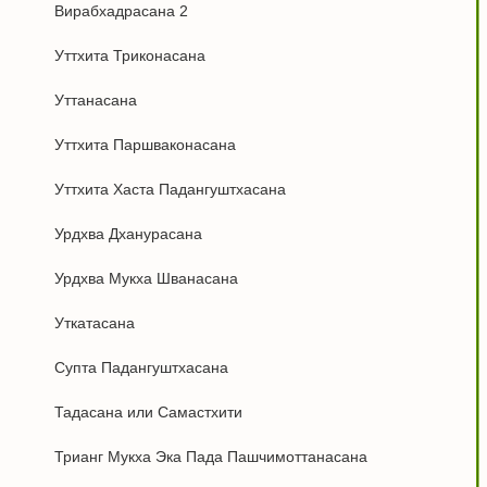
Вирабхадрасана 2
Уттхита Триконасана
Уттанасана
Уттхита Паршваконасана
Уттхита Хаста Падангуштхасана
Урдхва Дханурасана
Урдхва Мукха Шванасана
Уткатасана
Супта Падангуштхасана
Тадасана или Самастхити
Трианг Мукха Эка Пада Пашчимоттанасана