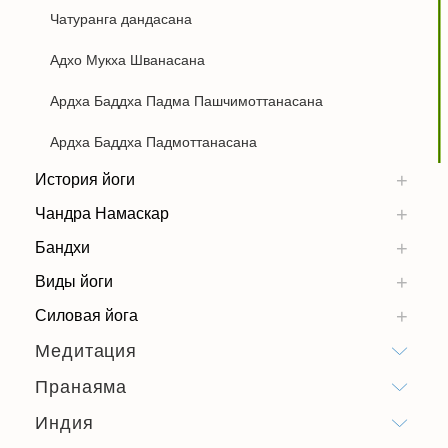
Чатуранга дандасана
Адхо Мукха Шванасана
Ардха Баддха Падма Пашчимоттанасана
Ардха Баддха Падмоттанасана
История йоги
Чандра Намаскар
Бандхи
Виды йоги
Силовая йога
Медитация
Пранаяма
Индия