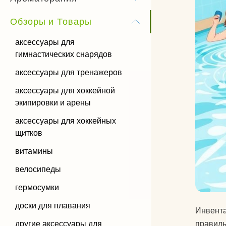
Бандхи
Обзоры и Товары
Виды йоги
аксессуары для
гимнастических снарядов
Силовая йога
аксессуары для тренажеров
аксессуары для хоккейной
экипировки и арены
аксессуары для хоккейных
щитков
витамины
велосипеды
гермосумки
доски для плавания
Инвента
другие аксессуары для
правиль