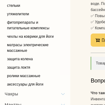
воде. П
стельки
бассейн
утяжелители
✅ Повы
✅ Удобе
фитопрепараты и
питательные комплексы
✅ Компа
чехлы на коврики для йоги
П
матрасы электрические
массажные
защита колена
Това
защита локтя
ролики массажные
Вопр
аксессуары для йоги
Что так
Чакры
Инвента
Мантры