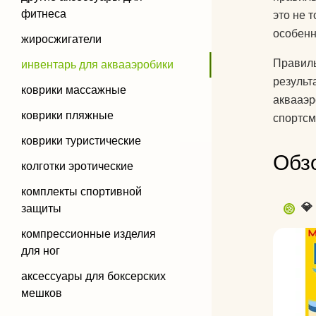
фитнеса
это не 
особенн
жиросжигатели
Правиль
инвентарь для аквааэробики
результ
коврики массажные
аквааэр
коврики пляжные
спортсм
коврики туристические
Обз
колготки эротические
комплекты спортивной
💎
защиты
компрессионные изделия
для ног
аксессуары для боксерских
мешков