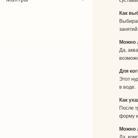
суставы
Как вы
Выбирай
занятий
Можно 
Да, акв
возможн
Для ко
Этот ну
в воде.
Как ух
После т
форму и
Можно 
Да, ком