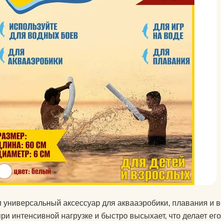
для йоги?
Как парни видят
Как почистить к
йоги?
Что едят йоги?
и универсальный аксессуар для аквааэробики, плавания и 
ри интенсивной нагрузке и быстро высыхает, что делает е