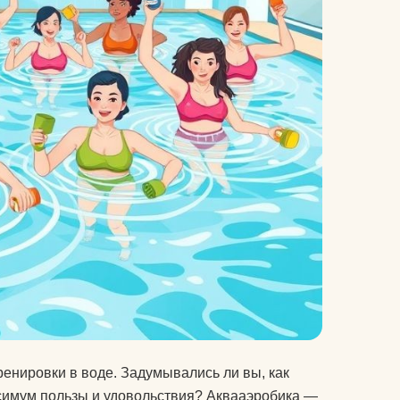
велосипеды
гермосумки
оги
доски для плавания
другие аксессуары для
нение
фитнеса
жиросжигатели
й для
инвентарь для
аквааэробики
аться
уде?
коврики массажные
на
коврики пляжные
коврики туристические
енировки в воде. Задумывались ли вы, как
оге вы
симум пользы и удовольствия? Аквааэробика —