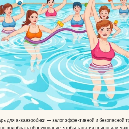
Календарь для Москвы
йогой
Календарь для
Об экадашах
Новосибирска
Почему после й
Календарь для
хочется спать?
Краснодара
Круговое выпол
Календарь для Великого
асан.
Новгорода
Материал ремне
Календарь для Нижнего
йоги
Новгорода
Можно ли заним
Экадаши как правильно
йогой при прост
Календарь для
Как йога влияет 
Калининграда
психику?
рь для аквааэробики — залог эффективной и безопасной тр
Какие мифы о й
но подобрать оборудование, чтобы занятия приносили мак