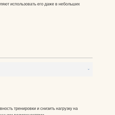
питательные комплексы
оляют использовать его даже в небольших
чехлы на коврики для
йоги
матрасы электрические
массажные
защита колена
защита локтя
ролики массажные
аксессуары для йоги
ность тренировки и снизить нагрузку на