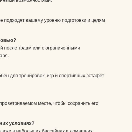
ченными возможностями.
ые подходят вашему уровню подготовки и целям
оровью?
ей после травм или с ограниченными
аря.
добен для тренировок, игр и спортивных эстафет
проветриваемом месте, чтобы сохранить его
них условиях?
й даже в небольших бассейнах и домашних