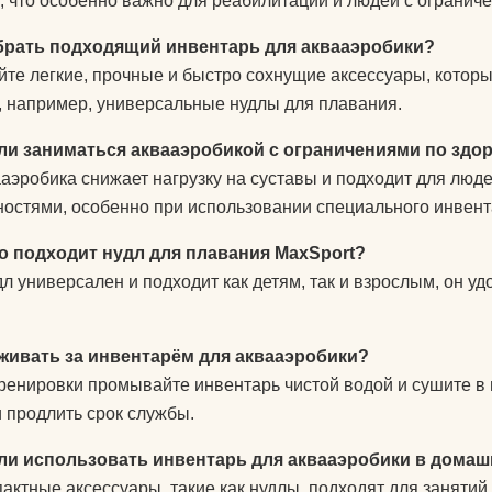
, что особенно важно для реабилитации и людей с ограни
брать подходящий инвентарь для аквааэробики?
те легкие, прочные и быстро сохнущие аксессуары, котор
, например, универсальные нудлы для плавания.
ли заниматься аквааэробикой с ограничениями по зд
ааэробика снижает нагрузку на суставы и подходит для люд
остями, особенно при использовании специального инвент
го подходит нудл для плавания MaxSport?
дл универсален и подходит как детям, так и взрослым, он у
аживать за инвентарём для аквааэробики?
ренировки промывайте инвентарь чистой водой и сушите в 
 продлить срок службы.
ли использовать инвентарь для аквааэробики в домаш
пактные аксессуары, такие как нудлы, подходят для заняти