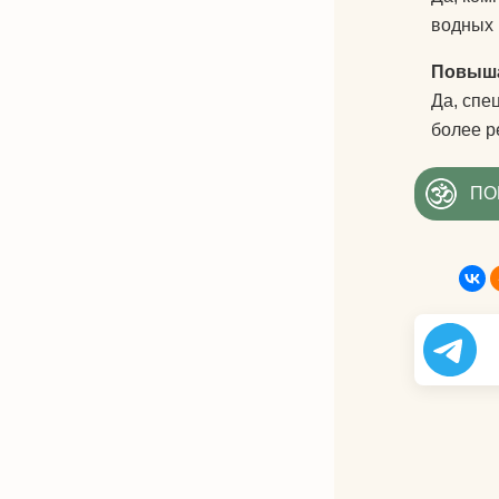
водных 
Повыша
Да, спе
более р
ПО