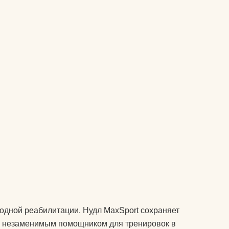
подушки массажные
препараты для
 йогу?
укрепления связок и
суставов
оврик для
пульсометры
рюкзаки спортивные и
городские
сапборды
специальное питание
для спортсменов
стельки
утяжелители
водной реабилитации. Нудл MaxSport сохраняет
фитопрепараты и
го незаменимым помощником для тренировок в