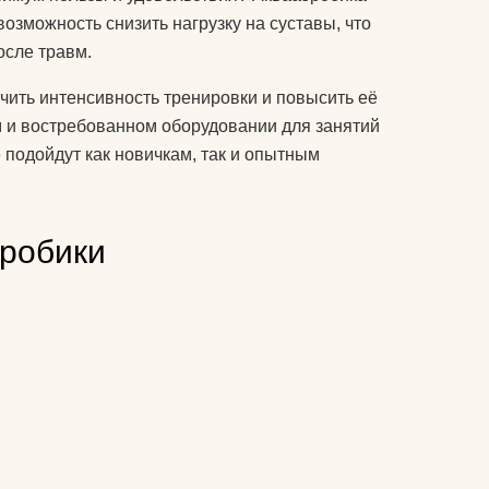
колготки эротические
возможность снизить нагрузку на суставы, что
комплекты спортивной
осле травм.
у
защиты
чить интенсивность тренировки и повысить её
компрессионные
м и востребованном оборудовании для занятий
изделия для ног
подойдут как новичкам, так и опытным
т дожить
аксессуары для
боксерских мешков
 йога
эробики
мячи массажные
мак для
наборы для йоги
акими
носки для йоги
оги
одежда для похудения
почку?
перчатки
ь блок