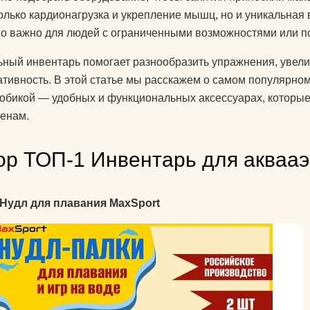
знаете?
только кардионагрузка и укрепление мышц, но и уникальная 
о важно для людей с ограниченными возможностями или п
Какую литератур
посоветуете
ный инвентарь помогает разнообразить упражнения, увели
начинающим?
ативность. В этой статье мы расскажем о самом популярно
обикой — удобных и функциональных аксессуарах, которые 
Как йога поможе
енам.
до пенсии?
Как переводится
ор ТОП-1 Инвентарь для акваа
Как повесить га
йоги дома?
 Нудл для плавания MaxSport
Добрый день! К
упражнениями й
поднять правую 
Спасибо)
Как использоват