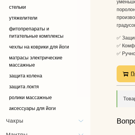
уменьше
стельки
поролон
произво
утяжелители
градусо
фитопрепараты и
питательные комплексы
✅ Защищ
✅ Комфо
чехлы на коврики для йоги
✅ Ручно
матрасы электрические
массажные
П
защита колена
защита локтя
ролики массажные
Това
аксессуары для йоги
Вопр
Чакры
Мантры