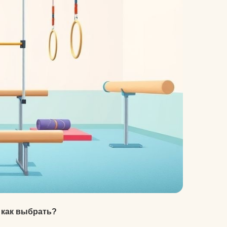
велосипеды
гермосумки
оги
доски для плавания
другие аксессуары для
нение
фитнеса
жиросжигатели
й для
инвентарь для
аквааэробики
аться
уде?
коврики массажные
на
коврики пляжные
коврики туристические
 как выбрать?
оге вы