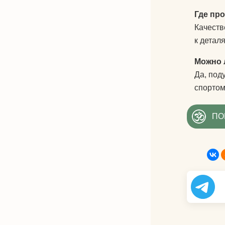
Где пр
Качеств
к детал
Можно 
Да, под
спортом
ПО