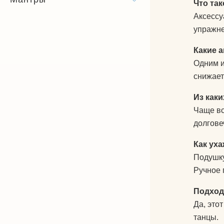
Что та
Аксессу
упражне
Какие 
Одним и
снижает
Из как
Чаще вс
долгове
Как ух
Подушку
Ручное 
Подходи
Да, это
танцы.