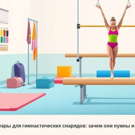
Календарь для Москвы
йогой
Календарь для
Об экадашах
Новосибирска
Почему после й
Календарь для
хочется спать?
Краснодара
Круговое выпол
Календарь для Великого
асан.
Новгорода
Материал ремне
Календарь для Нижнего
йоги
Новгорода
Можно ли заним
Экадаши как правильно
йогой при прост
Календарь для
Как йога влияет 
Калининграда
психику?
уары для гимнастических снарядов: зачем они нужны и
Какие мифы о й