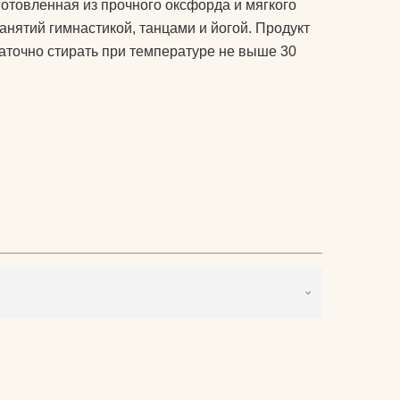
отовленная из прочного оксфорда и мягкого
питательные комплексы
нятий гимнастикой, танцами и йогой. Продукт
чехлы на коврики для
таточно стирать при температуре не выше 30
йоги
матрасы электрические
массажные
защита колена
защита локтя
ролики массажные
аксессуары для йоги