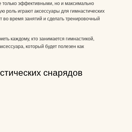
колготки эротические
не только эффективными, но и максимально
ую роль играют аксессуары для гимнастических
комплекты спортивной
у
т во время занятий и сделать тренировочный
защиты
компрессионные
меть каждому, кто занимается гимнастикой,
изделия для ног
т дожить
сессуара, который будет полезен как
аксессуары для
боксерских мешков
 йога
стических снарядов
мячи массажные
мак для
наборы для йоги
акими
носки для йоги
оги
одежда для похудения
почку?
перчатки
ь блок