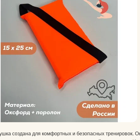
для йоги?
Как парни видят
Как почистить к
йоги?
Что едят йоги?
ушка создана для комфортных и безопасных тренировок. О