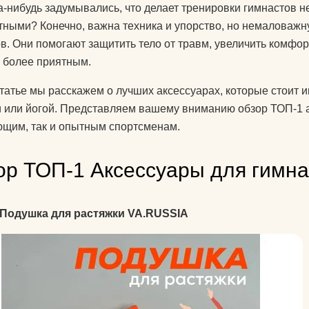
а-нибудь задумывались, что делает тренировки гимнастов 
знаете?
ными? Конечно, важна техника и упорство, но немаловажн
Какую литератур
в. Они помогают защитить тело от травм, увеличить комфор
посоветуете
 более приятным.
начинающим?
статье мы расскажем о лучших аксессуарах, которые стоит и
Как йога поможе
 или йогой. Представляем вашему вниманию обзор ТОП-1 ак
до пенсии?
щим, так и опытным спортсменам.
Как переводится
ор ТОП-1 Аксессуары для гимна
Как повесить га
йоги дома?
 Подушка для растяжки VA.RUSSIA
Добрый день! К
упражнениями й
поднять правую 
Спасибо)
Как использоват