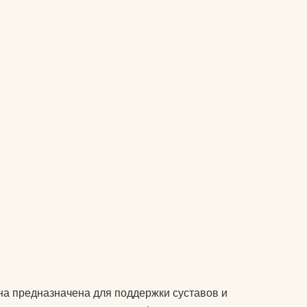
подушки массажные
препараты для
 йогу?
укрепления связок и
суставов
оврик для
пульсометры
рюкзаки спортивные и
городские
сапборды
специальное питание
для спортсменов
стельки
утяжелители
на предназначена для поддержки суставов и
фитопрепараты и