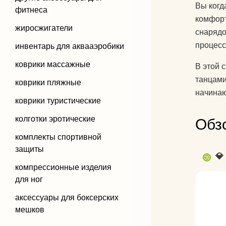
Вы когд
фитнеса
комфорт
жиросжигатели
снарядо
процесс
инвентарь для аквааэробики
коврики массажные
В этой 
танцами
коврики пляжные
начинаю
коврики туристические
колготки эротические
Обз
комплекты спортивной
защиты
💎
компрессионные изделия
для ног
аксессуары для боксерских
мешков