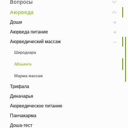
Вопросы
Аюрведа
Доши
Аюрведа питание
Аюрведический массаж
Широдхара
Абхьянга
Марма массаж
Трифала
Диначарья
Аюрведическое питание
Панчакарма
Доша-тест