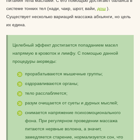
питания тела маслами. С его помощью достигают баланса в
системе тонких тел (нади, чакр, шрот, вайи,
дош
).
Существует несколько вариаций массажа абхьянги, но цель
их едина.
Целебный эффект достигается попаданием масел
напрямую в кровоток и лимфу. С помощью данной
процедуры аюрведы:
прорабатываются мышечные группы;
оздоравливаются органы;
тело расслабляется;
разум очищается от суеты и дурных мыслей;
снимается напряжение психоэмоционального
фона. При регулярном проведении массажа
питаются нервные волокна, а значит,
замедляется старение, нормализуется сон, что