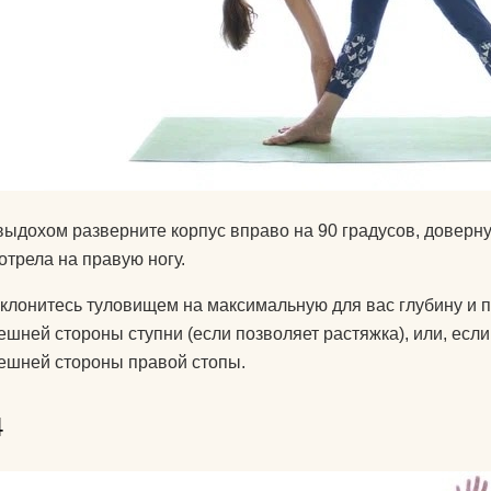
выдохом разверните корпус вправо на 90 градусов, довернув
отрела на правую ногу.
клонитесь туловищем на максимальную для вас глубину и по
ешней стороны ступни (если позволяет растяжка), или, есл
ешней стороны правой стопы.
4