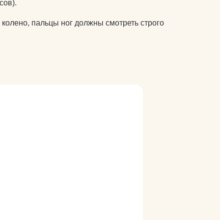
сов).
питательные комплексы
 колено, пальцы ног должны смотреть строго
чехлы на коврики для
йоги
матрасы электрические
массажные
защита колена
защита локтя
ролики массажные
аксессуары для йоги