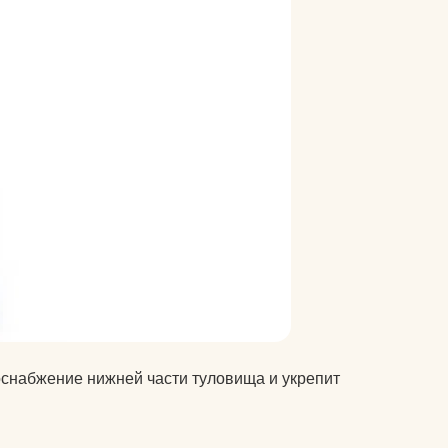
велосипеды
гермосумки
оги
доски для плавания
другие аксессуары для
нение
фитнеса
жиросжигатели
й для
инвентарь для
аквааэробики
аться
уде?
коврики массажные
на
коврики пляжные
оснабжение нижней части туловища и укрепит
коврики туристические
оге вы