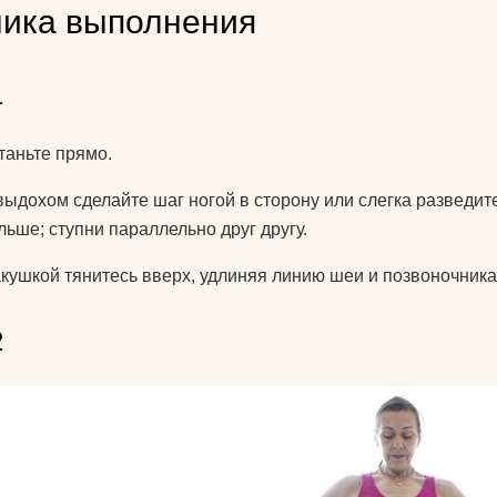
ника выполнения
знаете?
Какую литератур
посоветуете
1
начинающим?
таньте прямо.
Как йога поможе
до пенсии?
выдохом сделайте шаг ногой в сторону или слегка разведит
льше; ступни параллельно друг другу.
Как переводится
кушкой тянитесь вверх, удлиняя линию шеи и позвоночника
Как повесить га
йоги дома?
2
Добрый день! К
упражнениями й
поднять правую 
Спасибо)
Как использоват