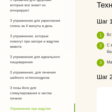
Тех
которые все знают но
игнорируют
Шаг 
3 упражнения для укрепления
спины за 4 минуты в день
Вс
3 упражнения, которые
помогут при запоре и вздутии
С 
живота
бо
3 упражнения для идеального
пищеварения
Ма
3 упражнения, для лечения
Шаг 
шейного остеохондроза
3 позы йоги для
стимулирования и чистки
печени
Упражнение при вздутии