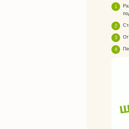
Ра
по
Ст
От
Пе