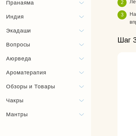
Ле
Пранаяма
На
Индия
вп
Экадаши
Шаг 
Вопросы
Аюрведа
Ароматерапия
Обзоры и Товары
Чакры
Мантры