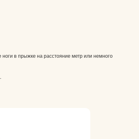
колготки эротические
комплекты спортивной
у
защиты
компрессионные
изделия для ног
т дожить
аксессуары для
е ноги в прыжке на расстояние метр или немного
боксерских мешков
 йога
мячи массажные
.
мак для
наборы для йоги
акими
носки для йоги
оги
одежда для похудения
почку?
перчатки
ь блок