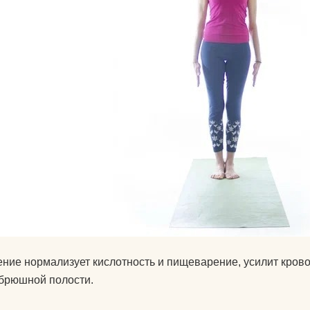
Календарь для Москвы
йогой
Календарь для
Об экадашах
Новосибирска
Почему после й
Календарь для
хочется спать?
Краснодара
Круговое выпол
Календарь для Великого
асан.
Новгорода
Материал ремне
Календарь для Нижнего
йоги
Новгорода
Можно ли заним
Экадаши как правильно
йогой при прост
Календарь для
Как йога влияет 
ние нормализует кислотность и пищеварение, усилит кров
Калининграда
психику?
брюшной полости.
Какие мифы о й