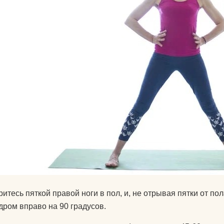
для йоги?
Как парни видят
Как почистить к
йоги?
Что едят йоги?
ритесь пяткой правой ноги в пол, и, не отрывая пятки от по
дром вправо на 90 градусов.