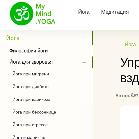
Йога
Медитация
Философия йоги
Виды медитац
Йога
Йога
Йога для здоровья
Утренняя меди
Философия йоги
Уп
Йога для похудения
Медитация Кун
Йога для здоровья
вз
Йога при мигрени
Йога для беременных
Тета медитаци
Йога при диабете
Сурья Намаскар
Трансцендента
медитация
Дат
Автор:
Йога при варикозе
Йога практика
Медитация Хоо
Йога при бессоннице
Позы йоги
Как слушать м
Йога при стрессе
История йоги
Йога и маникюр
Чандра Намаскар