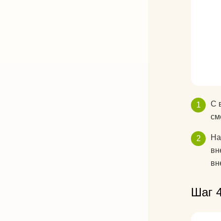
С 
см
На
вн
вн
Шаг 