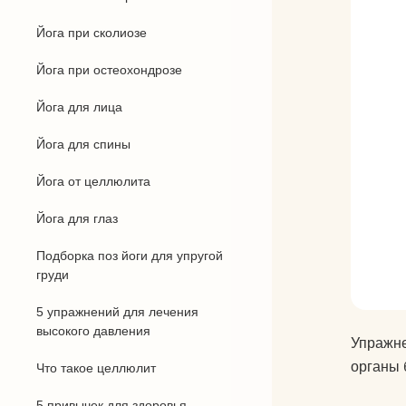
Йога при сколиозе
Бандхи
Йога при остеохондрозе
Виды йоги
Йога для лица
Силовая йога
Йога для спины
Йога от целлюлита
Йога для глаз
Подборка поз йоги для упругой
груди
5 упражнений для лечения
высокого давления
Упражне
органы 
Что такое целлюлит
5 привычек для здоровья