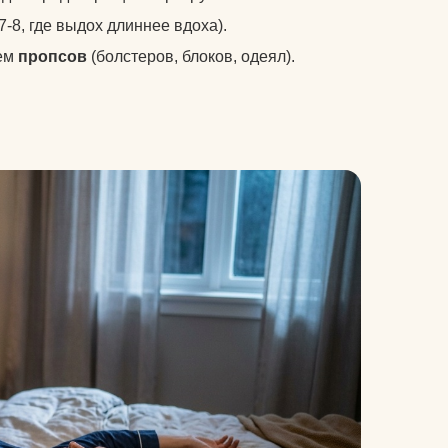
подушки массажные
7-8, где выдох длиннее вдоха).
препараты для
ием
пропсов
(болстеров, блоков, одеял).
 йогу?
укрепления связок и
суставов
оврик для
пульсометры
рюкзаки спортивные и
городские
сапборды
специальное питание
для спортсменов
стельки
утяжелители
фитопрепараты и