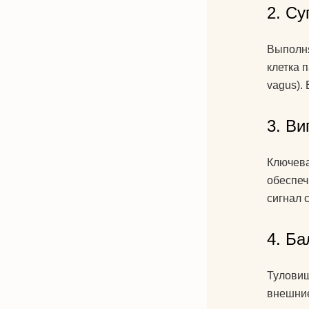
2. Су
Выполня
клетка 
vagus).
3. Ви
Ключева
обеспеч
сигнал 
4. Ба
Туловищ
внешние