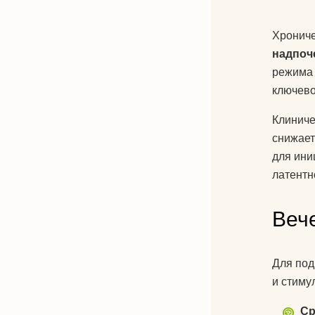
Хрониче
надпоч
режима 
ключево
Клиниче
снижает
для ини
латентн
Веч
Для под
и стиму
Ср