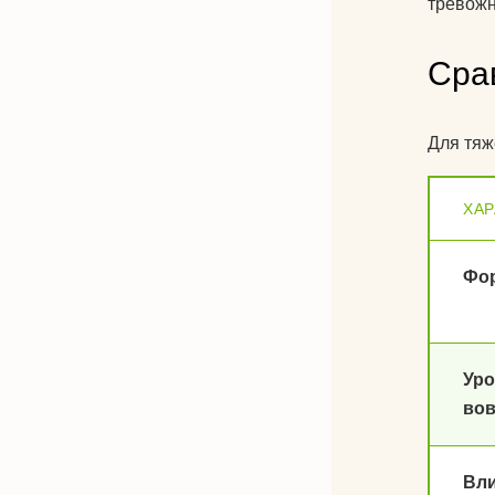
тревожн
Сра
Для тяж
ХАР
Фо
Ур
вов
Вли