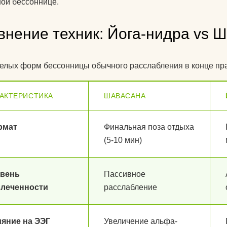
ой бессоннице.
внение техник: Йога-нидра vs 
елых форм бессонницы обычного расслабления в конце пра
АКТЕРИСТИКА
ШАВАСАНА
рмат
Финальная поза отдыха
(5-10 мин)
овень
Пассивное
леченности
расслабление
яние на ЭЭГ
Увеличение альфа-