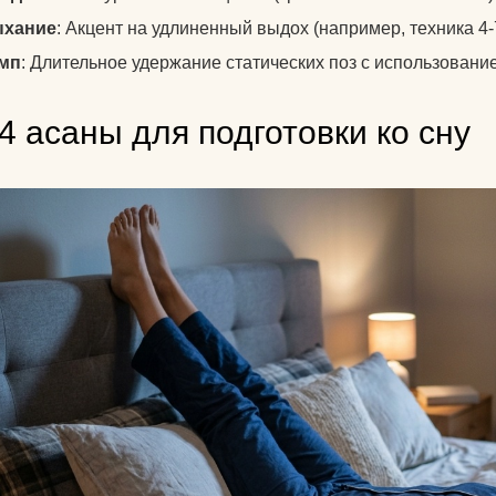
для йоги?
хание
: Акцент на удлиненный выдох (например, техника 4-
мп
: Длительное удержание статических поз с использован
Как парни видят
Как почистить к
4 асаны для подготовки ко сну
йоги?
Что едят йоги?