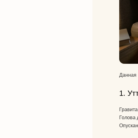
Данная 
1. Ут
Гравита
Голова 
Опускан