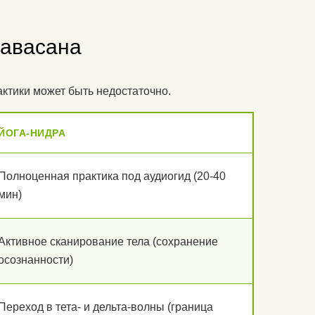
Шавасана
ктики может быть недостаточно.
ЙОГА-НИДРА
Полноценная практика под аудиогид (20-40
мин)
Активное сканирование тела (сохранение
осознанности)
Переход в тета- и дельта-волны (граница