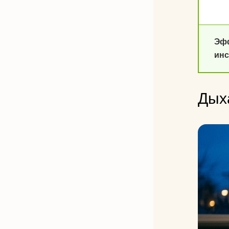
Эф
ин
Дых