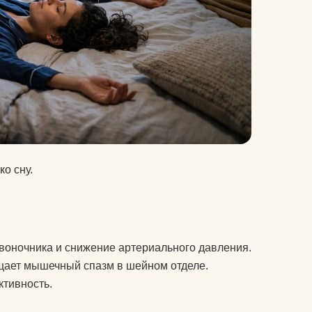
питательные комплексы
чехлы на коврики для
йоги
матрасы электрические
массажные
защита колена
защита локтя
о сну.
ролики массажные
аксессуары для йоги
воночника и снижение артериального давления.
ращает мышечный спазм в шейном отделе.
ктивность.