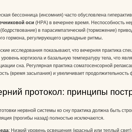
знаете?
ская бессонница (инсомния) часто обусловлена гиперакти
Какую литератур
ечниковой оси
(HPA) в вечернее время. Неспособность не
посоветуете
(бодрствование) в парасимпатический (торможение) прив
начинающим?
го гормона, регулирующего циркадные ритмы.
Как йога поможе
ские исследования показывают, что вечерняя практика сп
до пенсии?
 уровень кортизола и базальную температуру тела, что яв
Как переводится
циации сна. Регулярная практика соматосенсорной релакса
ость (время засыпания) и увеличивает продолжительность
Как повесить га
йоги дома?
ерний протокол: принципы пост
Добрый день! К
упражнениями й
поднять правую 
готовки нервной системы ко сну практика должна быть стро
Спасибо)
ляция (прогибы назад) полностью исключаются.
Как использоват
еда
: Низкий уровень освещения (красный или теплый свет