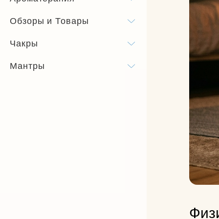
Бандхи
Обзоры и Товары
Виды йоги
Чакры
Силовая йога
Мантры
Физ