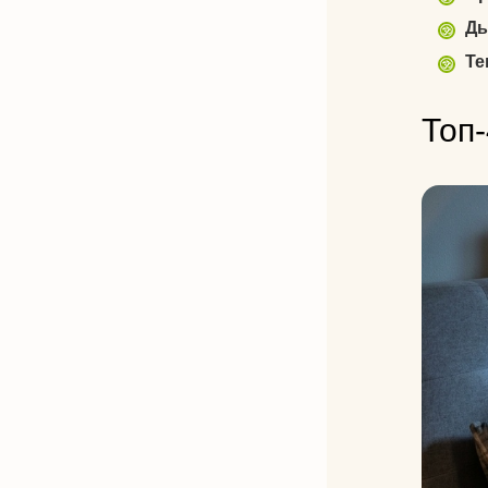
Ды
Те
Топ-