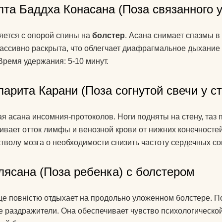
пта Баддха Конасана (Поза связанного 
ется с опорой спины на
болстер
. Асана снимает спазмы в
пассивно раскрыта, что облегчает диафрагмальное дыхание
 Время удержания: 5-10 минут.
парита Карани (Поза согнутой свечи у с
я асана инсомния-протоколов. Ноги подняты на стену, таз
ивает отток лимфы и венозной крови от нижних конечносте
стволу мозга о необходимости снизить частоту сердечных с
лясана (Поза ребенка) с болстером
е повністю отдыхает на продольно уложенном болстере. По
 раздражители. Она обеспечивает чувство психологической