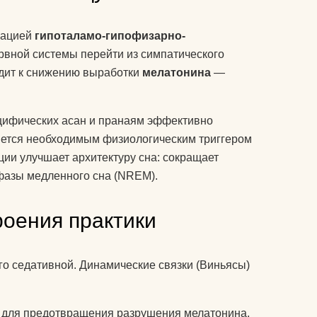
колготки эротические
комплекты спортивной
вацией
гипоталамо-гипофизарно-
у
защиты
рвной системы перейти из симпатического
одит к снижению выработки
мелатонина
—
компрессионные
изделия для ног
т дожить
ецифических асан и пранаям эффективно
аксессуары для
ляется необходимым физиологическим триггером
боксерских мешков
 йога
ции улучшает архитектуру сна: сокращает
мячи массажные
 фазы медленного сна (NREM).
мак для
наборы для йоги
роения практики
акими
носки для йоги
оги
одежда для похудения
почку?
го седативной. Динамические связки (Виньясы)
перчатки
ь блок
) для предотвращения разрушения мелатонина.