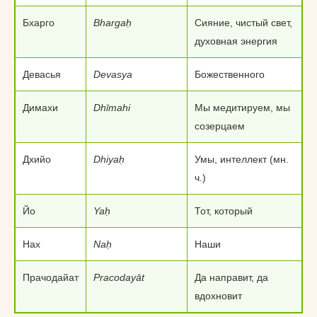
Бхарго
Bhargaḥ
Сияние, чистый свет,
духовная энергия
Девасья
Devasya
Божественного
Димахи
Dhīmahi
Мы медитируем, мы
созерцаем
Дхийо
Dhiyaḥ
Умы, интеллект (мн.
ч.)
Йо
Yaḥ
Тот, который
Нах
Naḥ
Наши
Прачодайат
Pracodayāt
Да направит, да
вдохновит