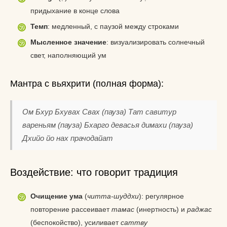
придыхание в конце слова
Темп
: медленный, с паузой между строками
Мысленное значение
: визуализировать солнечный
свет, наполняющий ум
Мантра с вьяхрити (полная форма):
Ом Бхур Бхувах Свах
(пауза)
Тат савитур
вареньям
(пауза)
Бхарго девасья димахи
(пауза)
Дхийо йо нах прачодайат
Воздействие: что говорит традиция
Очищение ума
(
читта-шуддхи
): регулярное
повторение рассеивает
тамас
(инертность) и
раджас
(беспокойство), усиливает
саттву