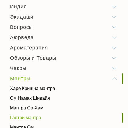
Индия
Экадаши
Вопросы
Аюрведа
Ароматерапия
Обзоры и Товары
Чакры
Мантры
Харе Кришна мантра
Ом Намах Шивайя
Мантра Со-Хам
Гаятри мантра
Мантра Ом