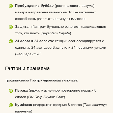
Пробуждение
буддхи
(различающего разума):
мантра направлена именно на
дхи
— интеллект,
способность различать истину от иллюзии
Защита
: «Гаятри» буквально означает «защищающая
того, кто поёт» (
gāyantaṃ trāyate
)
24 слога = 24 аспекта
: каждый слог ассоциируется с
одним из 24 аватаров Вишну или 24 нервными узлами
(
нади-грантхи
)
Гаятри и пранаяма
Традиционная
Гаятри-пранаяма
включает:
Пурака
(вдох): мысленное повторение первых 8
слогов (
Ом Бхур Бхувах Свах
)
Кумбхака
(задержка): средние 8 слогов (
Тат савитур
вареньям
)