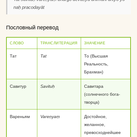
naḥ pracodayāt
Пословный перевод
СЛОВО
ТРАНСЛИТЕРАЦИЯ
ЗНАЧЕНИЕ
Тат
Tat
То (Высшая
Реальность,
Брахман)
Савитур
Savituḥ
Савитара
(солнечного бога-
творца)
Вареньям
Vareṇyaṃ
Достойное,
желанное,
превосходнейшее