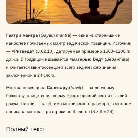
Гаятри мантра
(
Gāyatrī mantra
) — одна из старейших и
наиболее почитаемых мантр ведической традиции. Источник
—
«Ригведа»
(3.62.10), датируемая примерно 1500–1200 гг.
до н.э. В традиции называется
«матерью Вед»
(
Вeda-mata
)
и считается квинтэссенцией всего ведического знания,
заключённой в 24 слога.
Мантра посвящена
Савитару
(
Savitṛ
) — солнечному
божеству, олицетворяющему животворящий свет и высший
разум. Гаятри — также имя метрического размера, в котором
написана мантра: три строки по 8 слогов (3 × 8 = 24).
Полный текст