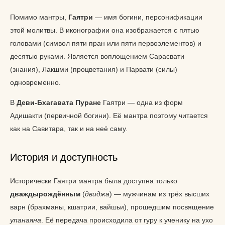
Помимо мантры,
Гаятри
— имя богини, персонификации
этой молитвы. В иконографии она изображается с пятью
головами (символ пяти пран или пяти первоэлементов) и
десятью руками. Является воплощением Сарасвати
(знания), Лакшми (процветания) и Парвати (силы)
одновременно.
В
Деви-Бхагавата Пуране
Гаятри — одна из форм
Адишакти (первичной богини). Её мантра поэтому читается
как на Савитара, так и на неё саму.
История и доступность
Исторически Гаятри мантра была доступна только
дваждырождённым
(
двиджа
) — мужчинам из трёх высших
варн (брахманы, кшатрии, вайшьи), прошедшим посвящение
упанаяна
. Её передача происходила от гуру к ученику на ухо