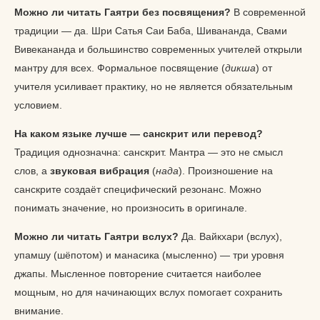
Можно ли читать Гаятри без посвящения?
В современной
традиции — да. Шри Сатья Саи Баба, Шивананда, Свами
Вивекананда и большинство современных учителей открыли
мантру для всех. Формальное посвящение (
дикша
) от
учителя усиливает практику, но не является обязательным
условием.
На каком языке лучше — санскрит или перевод?
Традиция однозначна: санскрит. Мантра — это не смысл
слов, а
звуковая вибрация
(
нада
). Произношение на
санскрите создаёт специфический резонанс. Можно
понимать значение, но произносить в оригинале.
Можно ли читать Гаятри вслух?
Да. Вайкхари (вслух),
упамшу (шёпотом) и манасика (мысленно) — три уровня
джапы. Мысленное повторение считается наиболее
мощным, но для начинающих вслух помогает сохранить
внимание.