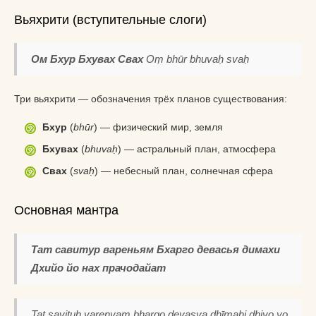
Вьяхрити (вступительные слоги)
Ом Бхур Бхувах Свах
Oṃ bhūr bhuvaḥ svaḥ
Три вьяхрити — обозначения трёх планов существования:
Бхур
(
bhūr
) — физический мир, земля
Бхувах
(
bhuvaḥ
) — астральный план, атмосфера
Свах
(
svaḥ
) — небесный план, солнечная сфера
Основная мантра
Тат савитур вареньям
Бхарго девасья димахи
Дхийо йо нах прачодайат
Tat savituḥ vareṇyaṃ
bhargo devasya dhīmahi
dhiyo yo