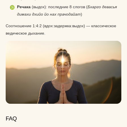
Речака
(выдох): последние 8 слогов (
Бхарго девасья
димахи дхийо йо нах прачодайат
)
Соотношение 1:4:2 (вдох:задержка:выдох) — классическое
ведическое дыхание.
FAQ