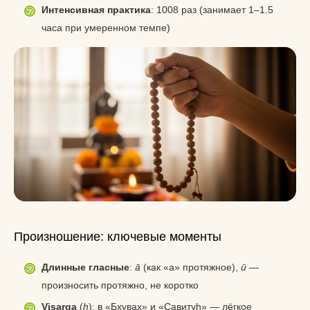
Интенсивная практика
: 1008 раз (занимает 1–1.5
часа при умеренном темпе)
Произношение: ключевые моменты
Длинные гласные
:
ā
(как «а» протяжное),
ū
—
произносить протяжно, не коротко
Visarga
(
ḥ
): в «Бхувах» и «Савитуḥ» — лёгкое