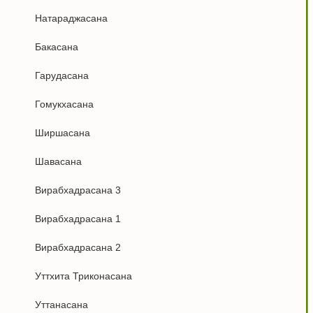
Натараджасана
Бакасана
Гарудасана
Гомукхасана
Ширшасана
Шавасана
Вирабхадрасана 3
Вирабхадрасана 1
Вирабхадрасана 2
Уттхита Триконасана
Уттанасана