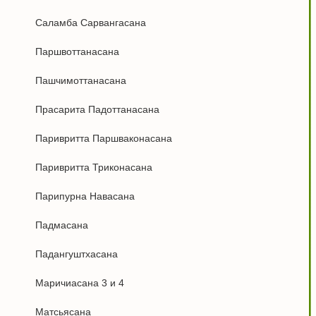
Саламба Сарвангасана
Паршвоттанасана
Пашчимоттанасана
Прасарита Падоттанасана
Паривритта Паршваконасана
Паривритта Триконасана
Парипурна Навасана
Падмасана
Падангуштхасана
Маричиасана 3 и 4
Матсьясана