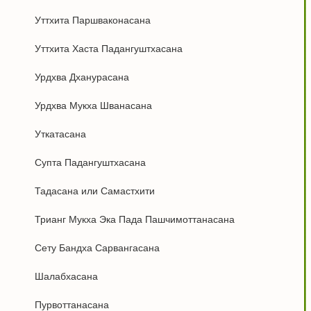
Уттхита Паршваконасана
Уттхита Хаста Падангуштхасана
Урдхва Дханурасана
Урдхва Мукха Шванасана
Уткатасана
Супта Падангуштхасана
Тадасана или Самастхити
Трианг Мукха Эка Пада Пашчимоттанасана
Сету Бандха Сарвангасана
Шалабхасана
Пурвоттанасана