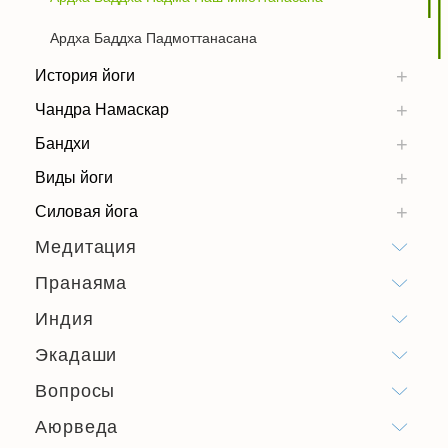
Ардха Баддха Падмоттанасана
История йоги
Чандра Намаскар
Бандхи
Виды йоги
Силовая йога
Медитация
Пранаяма
Индия
Экадаши
Вопросы
Аюрведа