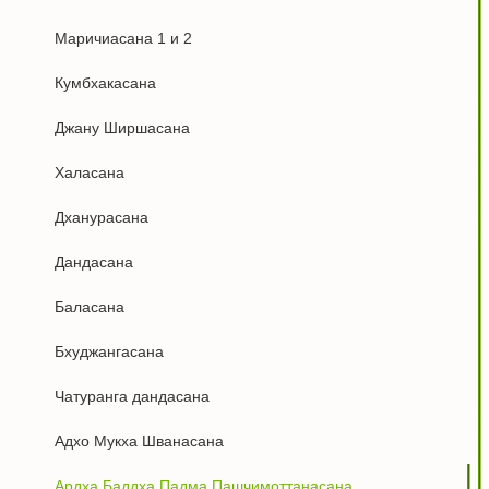
Маричиасана 1 и 2
Кумбхакасана
Джану Ширшасана
Халасана
Дханурасана
Дандасана
Баласана
Бхуджангасана
Чатуранга дандасана
Адхо Мукха Шванасана
Ардха Баддха Падма Пашчимоттанасана