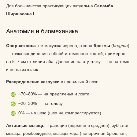
Для большинства практикующих актуальна
Саламба
Ширшасана I
.
Анатомия и биомеханика
Опорная зона
: не макушка черепа, а зона
брегмы
(
bregma
)
— точка соединения лобной и теменных костей, примерно
на 5–7 см от линии лба. Давление на эту точку — не на темя
и не на затылок.
Распределение нагрузки
в правильной позе:
~70–80% — на предплечья и локти
~20–30% — на голову
0% — на шею (шея не компрессируется)
Активные мышцы
: трапеция (верхняя и средняя), зубчатая
мышца, ромбовидные, мышцы кора (поперечная брюшная,