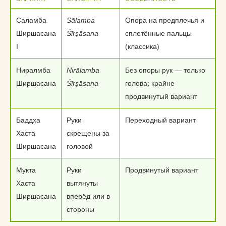
Саламба
Sālamba
Опора на предплечья и
Ширшасана
Śīrṣāsana
сплетённые пальцы
I
(классика)
Ниралмба
Nirālamba
Без опоры рук — только
Ширшасана
Śīrṣāsana
голова; крайне
продвинутый вариант
Баддха
Руки
Переходный вариант
Хаста
скрещены за
Ширшасана
головой
Мукта
Руки
Продвинутый вариант
Хаста
вытянуты
Ширшасана
вперёд или в
стороны