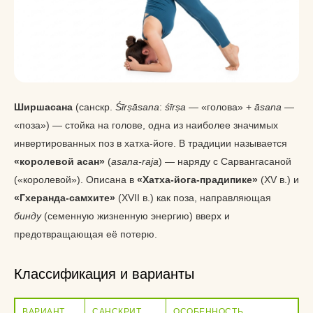
Ширшасана
(санскр.
Śīrṣāsana
:
śīrṣa
— «голова» +
āsana
—
«поза») — стойка на голове, одна из наиболее значимых
инвертированных поз в хатха-йоге. В традиции называется
«королевой асан»
(
asana-raja
) — наряду с Сарвангасаной
(«королевой»). Описана в
«Хатха-йога-прадипике»
(XV в.) и
«Гхеранда-самхите»
(XVII в.) как поза, направляющая
бинду
(семенную жизненную энергию) вверх и
предотвращающая её потерю.
Классификация и варианты
ВАРИАНТ
САНСКРИТ
ОСОБЕННОСТЬ