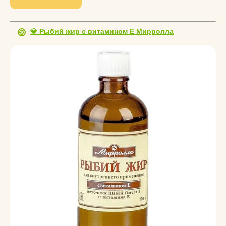
💎 Рыбий жир с витамином Е Мирролла