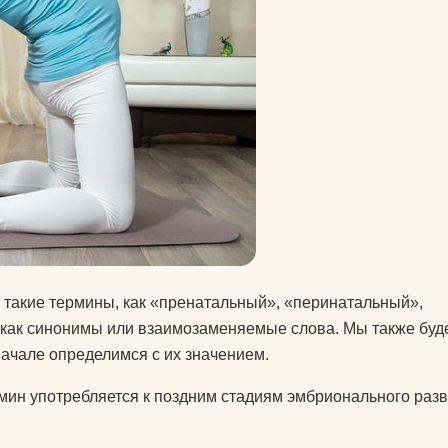
питательные комплексы
чехлы на коврики для
йоги
матрасы электрические
массажные
защита колена
защита локтя
ролики массажные
 такие термины, как «пренатальный», «перинатальный»,
аксессуары для йоги
 как синонимы или взаимозаменяемые слова. Мы также буд
ачале определимся с их значением.
рмин употребляется к поздним стадиям эмбрионального разв