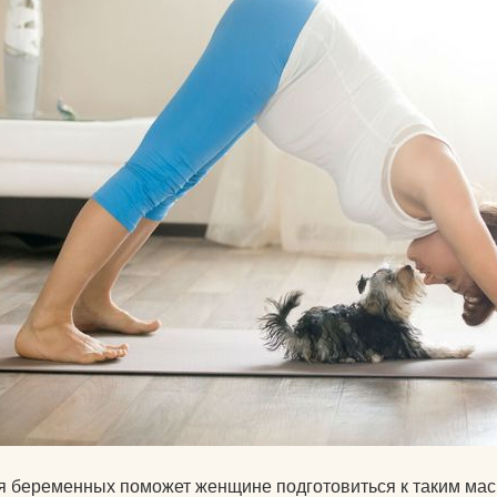
Календарь для Москвы
йогой
Календарь для
Об экадашах
Новосибирска
Почему после й
Календарь для
хочется спать?
Краснодара
Круговое выпол
Календарь для Великого
асан.
Новгорода
Материал ремне
Календарь для Нижнего
йоги
Новгорода
Можно ли заним
Экадаши как правильно
йогой при прост
Календарь для
Как йога влияет 
Калининграда
психику?
Какие мифы о й
я беременных поможет женщине подготовиться к таким мас