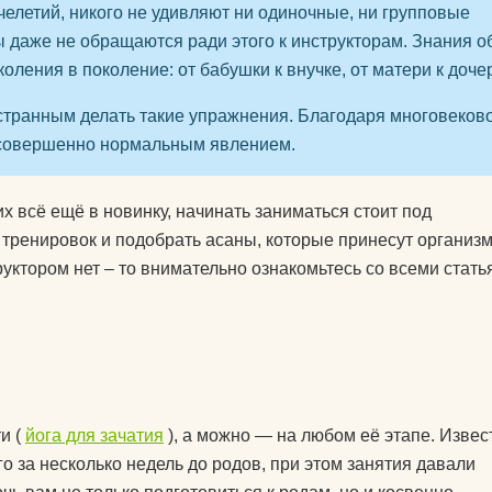
челетий, никого не удивляют ни одиночные, ни групповые
 даже не обращаются ради этого к инструкторам. Знания о
оления в поколение: от бабушки к внучке, от матери к доче
странным делать такие упражнения. Благодаря многовеков
я совершенно нормальным явлением.
их всё ещё в новинку, начинать заниматься стоит под
тренировок и подобрать асаны, которые принесут организ
руктором нет – то внимательно ознакомьтесь со всеми стать
и (
йога для зачатия
), а можно — на любом её этапе. Изве
о за несколько недель до родов, при этом занятия давали