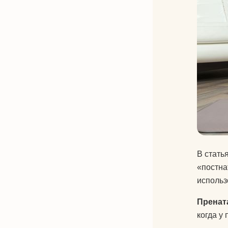
В стать
«постна
использ
Пренат
когда у