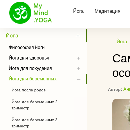
Йога
Медитация
Философия йоги
Виды медитац
Йога
Йога
Йога для здоровья
Утренняя меди
Философия йоги
Са
Йога для похудения
Медитация Кун
Йога для здоровья
Йога для похудения
ос
Йога для беременных
Тета медитаци
Йога для беременных
Сурья Намаскар
Трансцендента
медитация
Ан
Автор:
Йога после родов
Йога практика
Медитация Хоо
Йога для беременных 2
Позы йоги
триместр
Как слушать м
История йоги
Йога для беременных 3
триместр
Чандра Намаскар