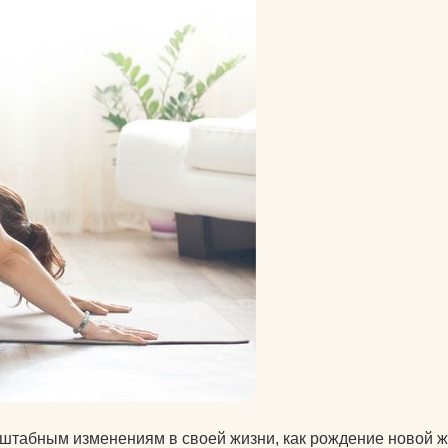
велосипеды
гермосумки
оги
доски для плавания
другие аксессуары для
нение
фитнеса
жиросжигатели
й для
инвентарь для
аквааэробики
аться
уде?
коврики массажные
на
коврики пляжные
коврики туристические
оге вы
штабным изменениям в своей жизни, как рождение новой ж