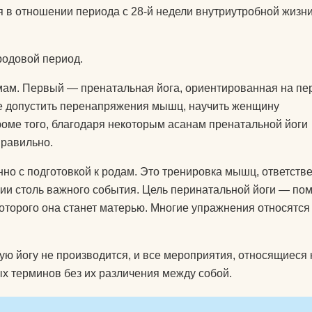
 в отношении периода с 28-й недели внутриутробной жизн
родовой период.
 мам. Первый — пренатальная йога, ориентированная на пе
не допустить перенапряжения мышц, научить женщину
Кроме того, благодаря некоторым асанам пренатальной йоги
правильно.
нно с подготовкой к родам. Это тренировка мышц, ответств
рии столь важного события. Цель перинатальной йоги — по
которого она станет матерью. Многие упражнения относятся
ую йогу не производится, и все мероприятия, относящиеся 
х терминов без их различения между собой.