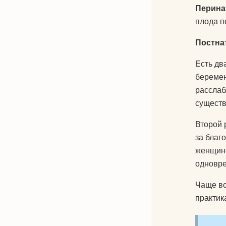
Перина
плода п
Постна
Есть дв
беремен
расслаб
существ
Второй 
за благ
женщине
одновре
Чаще вс
практик