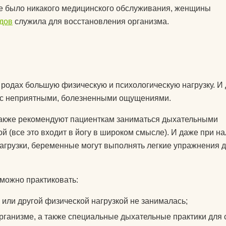
колготки эротические
 не было никакого медицинского обслуживания, женщины
одов
служила для восстановления организма.
комплекты спортивной
у
защиты
компрессионные
изделия для ног
т дожить
родах большую физическую и психологическую нагрузку. И
аксессуары для
 с неприятными, болезненными ощущениями.
боксерских мешков
 йога
акже рекомендуют пациенткам заниматься дыхательными
мячи массажные
мак для
 (все это входит в йогу в широком смысле). И даже при н
наборы для йоги
агрузки, беременные могут выполнять легкие упражнения 
акими
носки для йоги
оги
 можно практиковать:
одежда для похудения
почку?
 или другой физической нагрузкой не занималась;
перчатки
рганизме, а также специальные дыхательные практики для 
ь блок