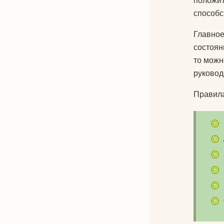
положит
способс
Главное
состоян
то можн
руковод
Правила