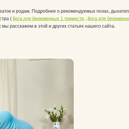
подушки массажные
хваток и родам. Подробнее о рекомендуемых позах, дыхате
препараты для
 йогу?
стра (
йога для беременных 1 триместр
,
йога для беременн
укрепления связок и
х мы расскажем в этой и других статьях нашего сайта.
суставов
оврик для
пульсометры
рюкзаки спортивные и
городские
сапборды
специальное питание
для спортсменов
стельки
утяжелители
фитопрепараты и