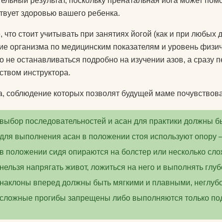
ельный результат, поскольку пренатальная йога может помоч
твует здоровью вашего ребенка.
, что стоит учитывать при занятиях йогой (как и при любых
ие организма по медицинским показателям и уровень физиче
о не останавливаться подробно на изучении азов, а сразу
ством инструктора.
, соблюдение которых позволят будущей маме почувствова
выбор последовательностей и асан для практики должны б
для выполнения асан в положении стоя используют опору —
в положении сидя опираются на болстер или несколько сл
нельзя напрягать живот, ложиться на него и выполнять глуб
наклоны вперед должны быть мягкими и плавными, неглуб
сложные прогибы запрещены либо выполняются только под