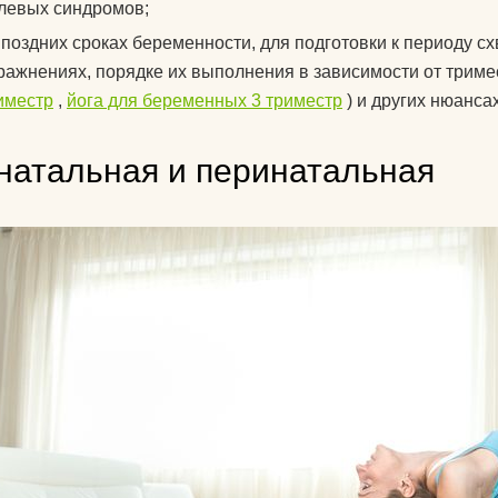
левых синдромов;
для йоги?
 поздних сроках беременности, для подготовки к периоду с
Как парни видят
ражнениях, порядке их выполнения в зависимости от триме
иместр
,
йога для беременных 3 триместр
) и других нюанса
Как почистить к
йоги?
натальная и перинатальная
Что едят йоги?