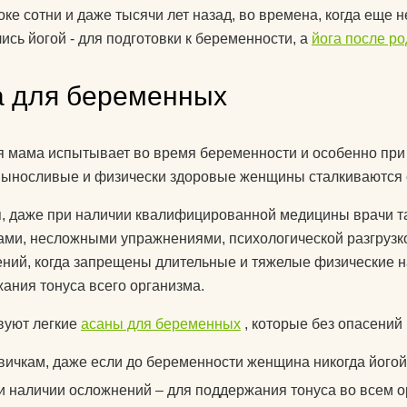
знаете?
оке сотни и даже тысячи лет назад, во времена, когда еще
ись йогой - для подготовки к беременности, а
йога после р
Какую литератур
посоветуете
а для беременных
начинающим?
Как йога поможе
 мама испытывает во время беременности и особенно при 
до пенсии?
ыносливые и физически здоровые женщины сталкиваются
Как переводится
, даже при наличии квалифицированной медицины врачи т
Как повесить га
ами, несложными упражнениями, психологической разгрузкой
йоги дома?
ний, когда запрещены длительные и тяжелые физические н
ания тонуса всего организма.
Добрый день! К
упражнениями й
вуют легкие
асаны для беременных
, которые без опасений
поднять правую 
вичкам, даже если до беременности женщина никогда йогой
Спасибо)
и наличии осложнений – для поддержания тонуса во всем о
Как использоват