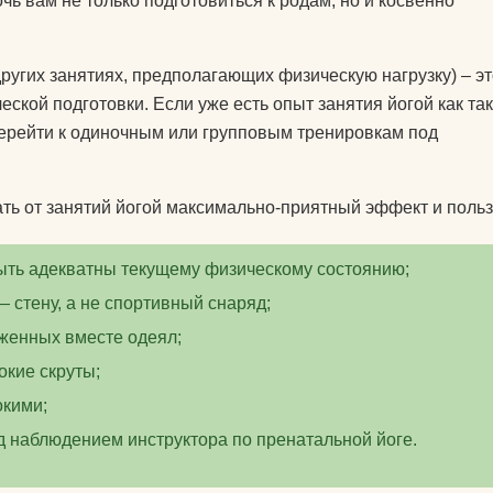
ь вам не только подготовиться к родам, но и косвенно
 других занятиях, предполагающих физическую нагрузку) – э
ской подготовки. Если уже есть опыт занятия йогой как та
 перейти к одиночным или групповым тренировкам под
ть от занятий йогой максимально-приятный эффект и польз
ыть адекватны текущему физическому состоянию;
 стену, а не спортивный снаряд;
оженных вместе одеял;
окие скруты;
окими;
 наблюдением инструктора по пренатальной йоге.