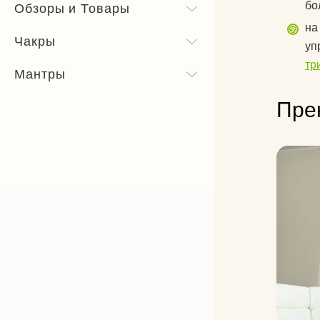
бо
Обзоры и Товары
на
Чакры
уп
тр
Мантры
Пре