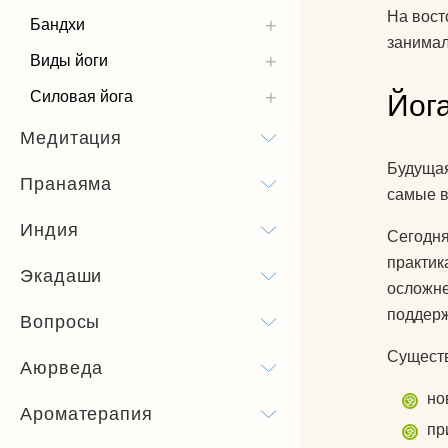
На вост
Бандхи
занимал
Виды йоги
Силовая йога
Йог
Медитация
Будущая
Пранаяма
самые в
Индия
Сегодня
практик
Экадаши
осложне
поддерж
Вопросы
Сущест
Аюрведа
но
Ароматерапия
пр