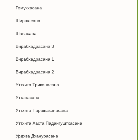
Гомукхасана
Ширшасана
Шавасана
Вирабхадрасана 3
Вирабхадрасана 1
Вирабхадрасана 2
Уттхита Триконасана
Уттанасана
Уттхита Паршваконасана
Уттхита Хаста Падангуштхасана
Урдхва Дханурасана