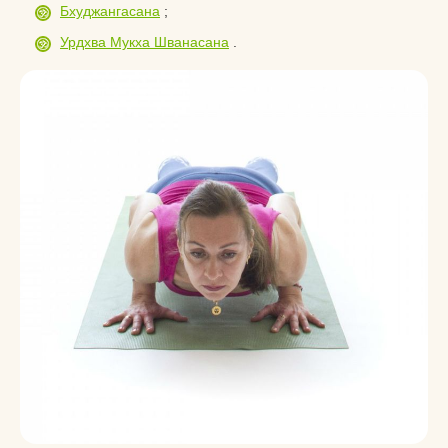
Бхуджангасана
;
Урдхва Мукха Шванасана
.