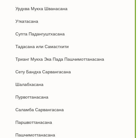
Урдхва Мукха Шванасана
Уткатасана
Супта Падангуштхасана
Тадасана или Самастхити
Трианг Мукха Эка Пада Пашчимоттанасана
Сету Бандха Сарвангасана
Шалабхасана
Пурвоттанасана
Саламба Сарвангасана
Паршвоттанасана
Пашчимоттанасана