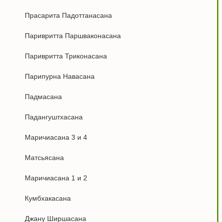
Прасарита Падоттанасана
Паривритта Паршваконасана
Паривритта Триконасана
Парипурна Навасана
Падмасана
Падангуштхасана
Маричиасана 3 и 4
Матсьясана
Маричиасана 1 и 2
Кумбхакасана
Джану Ширшасана