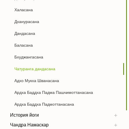
Халасана
Дханурасана
Дандасана
Баласана
Бхуджангасана
Чатуранга дандасана
Адхо Мукха Шванасана
Ардха Баддха Падма Пашчимоттанасана
Ардха Баддха Падмоттанасана
История йоги
Чандра Намаскар