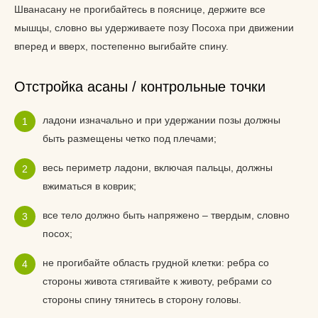
Шванасану не прогибайтесь в пояснице, держите все
мышцы, словно вы удерживаете позу Посоха при движении
вперед и вверх, постепенно выгибайте спину.
Отстройка асаны / контрольные точки
ладони изначально и при удержании позы должны
быть размещены четко под плечами;
весь периметр ладони, включая пальцы, должны
вжиматься в коврик;
все тело должно быть напряжено – твердым, словно
посох;
не прогибайте область грудной клетки: ребра со
стороны живота стягивайте к животу, ребрами со
стороны спину тянитесь в сторону головы.