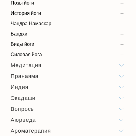
Позы йоги
История йоги
Чандра Намаскар
Бандхи
Виды йоги
Силовая йога
Медитация
Пранаяма
Индия
Экадаши
Вопросы
Аюрведа
Ароматерапия