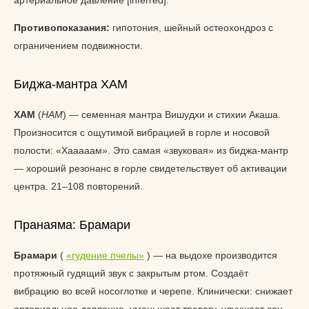
Противопоказания:
гипотония, шейный остеохондроз с
ограничением подвижности.
Биджа-мантра ХАМ
ХАМ
(
HAM
) — семенная мантра Вишудхи и стихии Акаша.
Произносится с ощутимой вибрацией в горле и носовой
полости: «Хааааам». Это самая «звуковая» из биджа-мантр
— хороший резонанс в горле свидетельствует об активации
центра. 21–108 повторений.
Пранаяма: Брамари
Брамари
(
«гудение пчелы»
) — на выдохе производится
протяжный гудящий звук с закрытым ртом. Создаёт
вибрацию во всей носоглотке и черепе. Клинически: снижает
артериальное давление, уменьшает тревогу, улучшает сон.