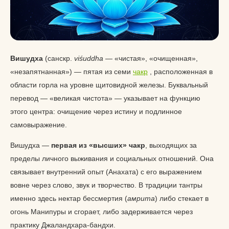
Вишудха
(санскр.
viśuddha
— «чистая», «очищенная»,
«незапятнанная») — пятая из семи
чакр
, расположенная в
области горла на уровне щитовидной железы. Буквальный
перевод — «великая чистота» — указывает на функцию
этого центра: очищение через истину и подлинное
самовыражение.
Вишудха —
первая из «высших» чакр
, выходящих за
пределы личного выживания и социальных отношений. Она
связывает внутренний опыт (Анахата) с его выражением
вовне через слово, звук и творчество. В традиции тантры
именно здесь нектар бессмертия (
амрита
) либо стекает в
огонь Манипуры и сгорает, либо задерживается через
практику Джаландхара-бандхи.