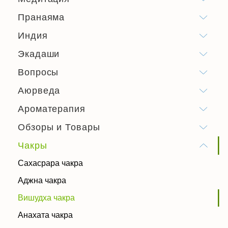
Пранаяма
Индия
Экадаши
Вопросы
Аюрведа
Ароматерапия
Обзоры и Товары
Чакры
Сахасрара чакра
Аджна чакра
Вишудха чакра
Анахата чакра