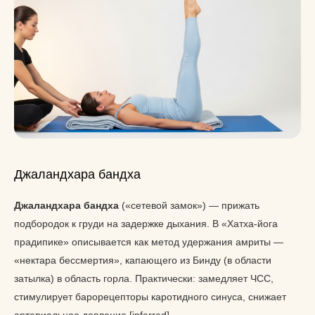
Джаландхара бандха
Джаландхара бандха
(«сетевой замок») — прижать
подбородок к груди на задержке дыхания. В «Хатха-йога
прадипике» описывается как метод удержания амриты —
«нектара бессмертия», капающего из Бинду (в области
затылка) в область горла. Практически: замедляет ЧСС,
стимулирует барорецепторы каротидного синуса, снижает
артериальное давление [inferred].