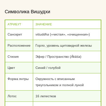
Символика Вишудхи
АТРИБУТ
ЗНАЧЕНИЕ
Санскрит
viśuddha
(«чистая», «очищенная»)
Расположение
Горло, уровень щитовидной железы
Стихия
Эфир / Пространство (
Ākāśa
)
Цвет
Синий / голубой
Форма янтры
Окружность с вписанным
треугольником и полной луной
Лотос
16 лепестков