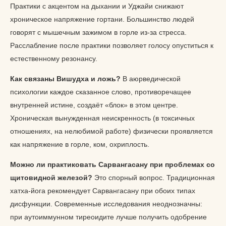
Практики с акцентом на дыхании и Уджайи снижают
хроническое напряжение гортани. Большинство людей
говорят с мышечным зажимом в горле из-за стресса.
Расслабление после практики позволяет голосу опуститься к
естественному резонансу.
Как связаны Вишудха и ложь?
В аюрведической
психологии каждое сказанное слово, противоречащее
внутренней истине, создаёт «блок» в этом центре.
Хроническая вынужденная неискренность (в токсичных
отношениях, на нелюбимой работе) физически проявляется
как напряжение в горле, ком, охриплость.
Можно ли практиковать Сарвангасану при проблемах со
щитовидной железой?
Это спорный вопрос. Традиционная
хатха-йога рекомендует Сарвангасану при обоих типах
дисфункции. Современные исследования неоднозначны:
при аутоиммунном тиреоидите лучше получить одобрение