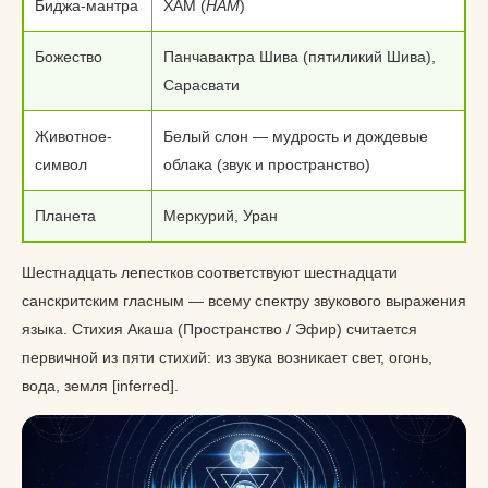
Биджа-мантра
ХАМ (
HAM
)
Божество
Панчавактра Шива (пятиликий Шива),
Сарасвати
Животное-
Белый слон — мудрость и дождевые
символ
облака (звук и пространство)
Планета
Меркурий, Уран
Шестнадцать лепестков соответствуют шестнадцати
санскритским гласным — всему спектру звукового выражения
языка. Стихия Акаша (Пространство / Эфир) считается
первичной из пяти стихий: из звука возникает свет, огонь,
вода, земля [inferred].