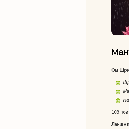
Ман
Ом Шри
Ш
Ма
На
108 пов
Лакшми