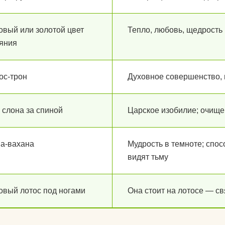
для йоги?
овый или золотой цвет
Тепло, любовь, щедрость
Как парни видят
яния
Как почистить к
йоги?
ос-трон
Духовное совершенство, 
Что едят йоги?
 слона за спиной
Царское изобилие; очище
а-вахана
Мудрость в темноте; спос
видят тьму
овый лотос под ногами
Она стоит на лотосе — св