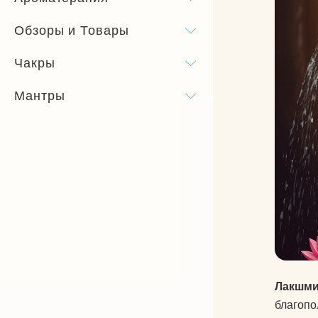
Бандхи
Обзоры и Товары
Виды йоги
Чакры
Силовая йога
Мантры
Лакшм
благопо