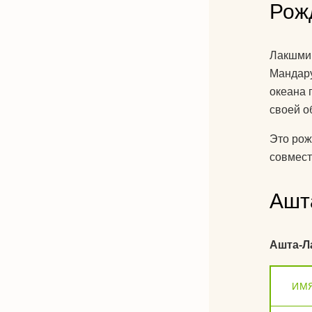
Рож
Лакшми
Мандару
океана 
своей о
Это рож
совмест
Ашт
Ашта-Л
ИМ