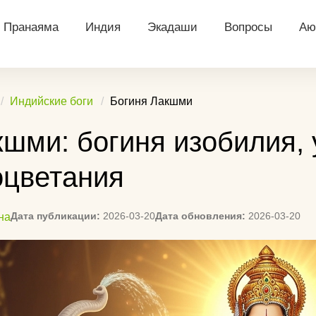
Пранаяма
Индия
Экадаши
Вопросы
Аю
ий
Уджайи
Индийские боги
Архив календарей
Йога что даёт ч
Д
Индийские боги
Богиня Лакшми
тация
Бхастрика
Касты в Индии
Посты экадаши
В чем ходить на
Аю
шми: богиня изобилия, 
далини
Капалабхати
Праздники Индии
Рассчитать Экадаши
Вычисление дне
Аю
(календарь)
Экадаши
оцветания
я
Нади Шодхана
Намасте
Т
Календарь для Санкт-
Посоветуйте сп
льная
Анулома вилома
Ди
Петербурга
начать практику
Дата публикации:
2026-03-20
Дата обновления:
2026-03-20
на
Аю
Календарь для
Ремень для йоги
понопоно
Екатеринбурга
Па
Сложно ли нови
едитации
Календарь для
До
Подскажите спо
Красноярска
заинтересовать