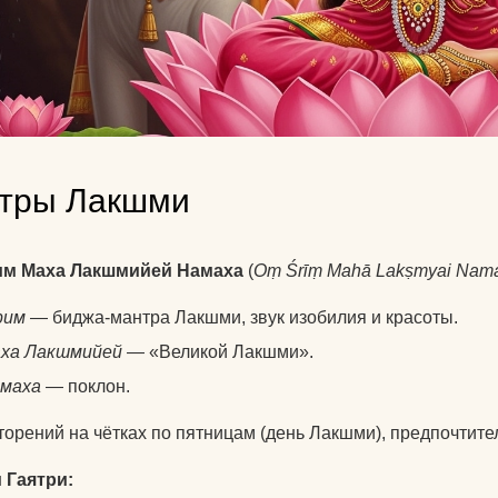
тры Лакшми
м Маха Лакшмийей Намаха
(
Oṃ Śrīṃ Mahā Lakṣmyai Nam
рим
— биджа-мантра Лакшми, звук изобилия и красоты.
ха Лакшмийей
— «Великой Лакшми».
маха
— поклон.
торений на чётках по пятницам (день Лакшми), предпочтите
 Гаятри: