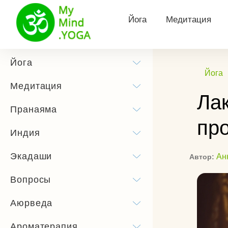
Йога
Медитация
Философия йоги
Виды медитац
Йога
Йога
Йога для здоровья
Утренняя меди
Медитация
Лак
Йога для похудения
Медитация Кун
Пранаяма
пр
Йога для беременных
Тета медитаци
Индия
Сурья Намаскар
Трансцендента
Экадаши
медитация
Ан
Автор:
Йога практика
Медитация Хоо
Вопросы
Позы йоги
Как слушать м
Аюрведа
История йоги
Ароматерапия
Чандра Намаскар