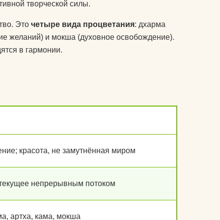
колготки эротические
ктивной творческой силы.
комплекты спортивной
тво. Это
четыре вида процветания
: дхарма
у
защиты
ние желаний) и мокша (духовное освобождение).
ятся в гармонии.
компрессионные
изделия для ног
т дожить
аксессуары для
боксерских мешков
 йога
мячи массажные
мак для
наборы для йоги
ение; красота, не замутнённая миром
акими
носки для йоги
оги
одежда для похудения
 текущее непрерывным потоком
почку?
перчатки
а, артха, кама, мокша
ь блок