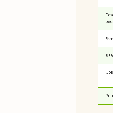
Роз
оде
Лот
Два
Сов
Роз