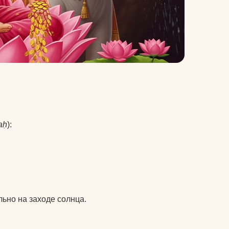
aḥ
):
льно на заходе солнца.